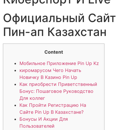
Официальный Сайт
Пин-ап Казахстан
Content
Мобильное Приложение Pin Up Kz
киромарусом Чего Начать
Новичку В Казино Pin Up
Как приобрести Приветственный
Бонус: Пошаговое Руководство
Для коллег
Как Пройти Регистрацию На
Сайте Pin Up В Казахстане?
Бонусы И Акции Для
Пользователей