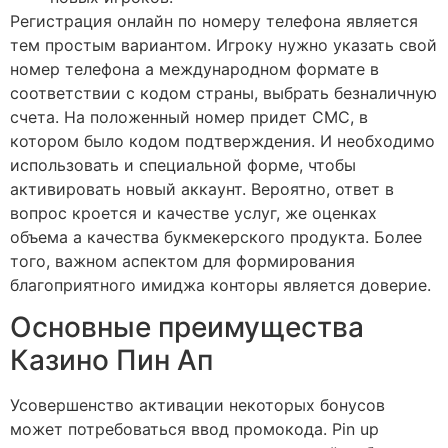
Регистрация онлайн по номеру телефона является
тем простым вариантом. Игроку нужно указать свой
номер телефона а международном формате в
соответствии с кодом страны, выбрать безналичную
счета. На положенный номер придет СМС, в
котором было кодом подтверждения. И необходимо
использовать и специальной форме, чтобы
активировать новый аккаунт. Вероятно, ответ в
вопрос кроется и качестве услуг, же оценках
объема а качества букмекерского продукта. Более
того, важном аспектом для формирования
благоприятного имиджа конторы является доверие.
Основные преимущества
Казино Пин Ап
Усовершенство активации некоторых бонусов
может потребоваться ввод промокода. Pin up