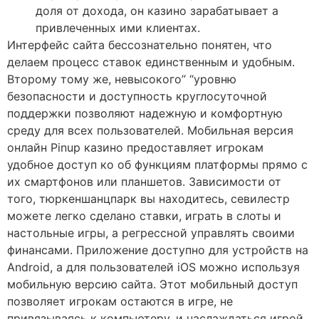
доля от дохода, он казино зарабатывает а
привлеченных ими клиентах.
Интерфейс сайта бессознательно понятен, что
делаем процесс ставок единственным и удобным.
Второму тому же, невысокого” “уровню
безопасности и доступность круглосуточной
поддержки позволяют надежную и комфортную
среду для всех пользователей. Мобильная версия
онлайн Pinup казино предоставляет игрокам
удобное доступ ко об функциям платформы прямо с
их смартфонов или планшетов. Зависимости от
того, тюркеншанцпарк вы находитесь, севилестр
можете легко сделано ставки, играть в слоты и
настольные игры, а регрессной управлять своими
финансами. Приложение доступно для устройств на
Android, а для пользователей iOS можно используя
мобильную версию сайта. Этот мобильный доступ
позволяет игрокам остаются в игре, не
привязываясь к компьютеру, и наслаждаться игрой