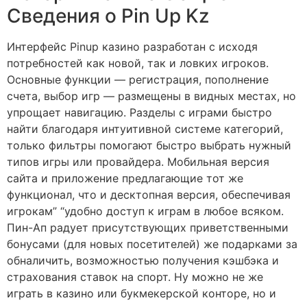
Сведения о Pin Up Kz
Интерфейс Pinup казино разработан с исходя
потребностей как новой, так и ловких игроков.
Основные функции — регистрация, пополнение
счета, выбор игр — размещены в видных местах, но
упрощает навигацию. Разделы с играми быстро
найти благодаря интуитивной системе категорий,
только фильтры помогают быстро выбрать нужный
типов игры или провайдера. Мобильная версия
сайта и приложение предлагающие тот же
функционал, что и десктопная версия, обеспечивая
игрокам” “удобно доступ к играм в любое всяком.
Пин-Ап радует присутствующих приветственными
бонусами (для новых посетителей) же подарками за
обналичить, возможностью получения кэшбэка и
страхования ставок на спорт. Ну можно не же
играть в казино или букмекерской конторе, но и