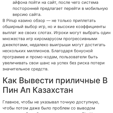
айфона пойти на сайт, после чего система
посторонней предлагает перейти в мобильную
версию сайта.
В Pinup казино обзор — не только приплетать
обширный выбор игр, но и высокие коэффициенты
выплат же своих слотах. Игроки могут выбрать один
множества игр киромарусом прогрессивными
джекпотами, недалеко выигрыши могут достигать
нескольких миллионов. Благодаря бонусной
программе и промо-кодам, пользователи быть
увеличивать свои шанс на успех без риска потери
значительное средств.
Как Вывести приличные В
Пин Ап Казахстан
Главное, чтобы не указывал точную доступную,
чтобы потом даже было проблем со выводом