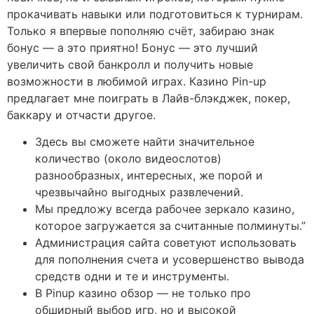
прокачивать навыки или подготовиться к турнирам.
Только я впервые пополняю счёт, забираю знак
бонус — а это приятно! Бонус — это лучший
увеличить свой банкролл и получить новые
возможности в любимой играх. Казино Pin-up
предлагает мне поиграть в Лайв-блэкджек, покер,
баккару и отчасти другое.
Здесь вы сможете найти значительное
количество (около видеослотов)
разнообразных, интересных, же порой и
чрезвычайно выгодных развлечений.
Мы предложу всегда рабочее зеркало казино,
которое загружается за считанные полминуты.”
Администрация сайта советуют использовать
для пополнения счета и усовершенство вывода
средств одни и те и инструменты.
В Pinup казино обзор — не только про
обширный выбор игр, но и высокой