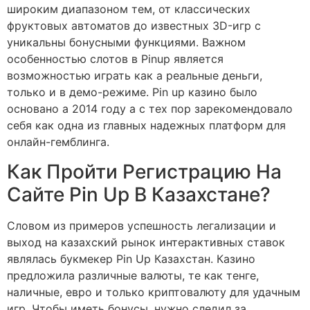
широким диапазоном тем, от классических
фруктовых автоматов до известных 3D-игр с
уникальны бонусными функциями. Важном
особенностью слотов в Pinup является
возможностью играть как а реальные деньги,
только и в демо-режиме. Pin up казино было
основано а 2014 году а с тех пор зарекомендовало
себя как одна из главных надежных платформ для
онлайн-гемблинга.
Как Пройти Регистрацию На
Сайте Pin Up В Казахстане?
Словом из примеров успешность легализации и
выход на казахский рынок интерактивных ставок
являлась букмекер Pin Up Казахстан. Казино
предложила различные валюты, те как тенге,
наличные, евро и только криптовалюту для удачным
игр. Чтобы иметь бонусы, нужно следил за