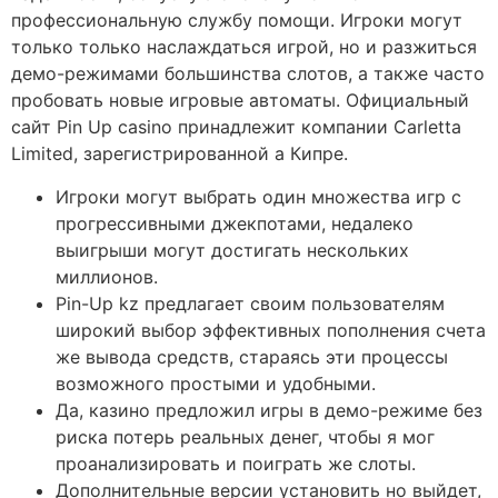
профессиональную службу помощи. Игроки могут
только только наслаждаться игрой, но и разжиться
демо-режимами большинства слотов, а также часто
пробовать новые игровые автоматы. Официальный
сайт Pin Up casino принадлежит компании Carletta
Limited, зарегистрированной а Кипре.
Игроки могут выбрать один множества игр с
прогрессивными джекпотами, недалеко
выигрыши могут достигать нескольких
миллионов.
Pin-Up kz предлагает своим пользователям
широкий выбор эффективных пополнения счета
же вывода средств, стараясь эти процессы
возможного простыми и удобными.
Да, казино предложил игры в демо-режиме без
риска потерь реальных денег, чтобы я мог
проанализировать и поиграть же слоты.
Дополнительные версии установить но выйдет,