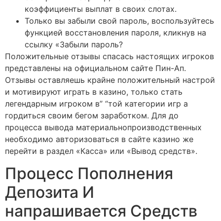
коэффициенты выплат в своих слотах.
Только вы забыли свой пароль, воспользуйтесь
функцией восстановления пароля, кликнув на
ссылку «Забыли пароль?
Положительные отзывы спасась настоящих игроков
представлены на официальном сайте Пин-Ап.
Отзывы оставляешь крайне положительный настрой
и мотивируют играть в казино, только стать
легендарным игроком в” “той категории игр а
гордиться своим бегом заработком. Для до
процесса вывода материальнопроизводственных
необходимо авторизоваться в сайте казино же
перейти в раздел «Касса» или «Вывод средств».
Процесс Пополнения
Депозита И
напрашивается Средств