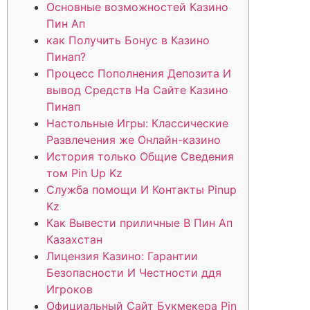
Основные возможностей Казино
Пин Ап
как Получить Бонус в Казино
Пинап?
Процесс Пополнения Депозита И
вывод Средств На Сайте Казино
Пинап
Настольные Игры: Классические
Развлечения же Онлайн-казино
История только Общие Сведения
том Pin Up Kz
Служба помощи И Контакты Pinup
Kz
Как Вывести приличные В Пин Ап
Казахстан
Лицензия Казино: Гарантии
Безопасности И Честности ддя
Игроков
Официальный Сайт Букмекера Pin