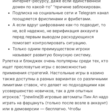
интернет-ресурсу, даже если единственной
домен по какой-то” “причине заблокирован.
Подписка на социальные сети и Telegram канал
поощряется фриспинами и фрибетами.
А если вдруг шифрование как-то подводит, то
не, всё надежно, не верификация аккаунта
перед первым выводом расходующихся
помогает контролировать ситуацию.
Только одним преимуществом игроки
называют развитую бонусную систему.
Рулетка и блэкджек очень популярны среди тех, кто
ищет пресловутые игры с возможностью
применения стратегий. Настольные игры в казино
также доступны а разных вариантах со различными
лимитами ставок, что делает но подходящими как
усовершенство новичков, так а для опытных
игроков.” “[newline]В игровые автоматы Пин Ап надо
играть на фарцануть (только после возле в аккаунт)
или в демоверсии — бесплатно. Чтобы