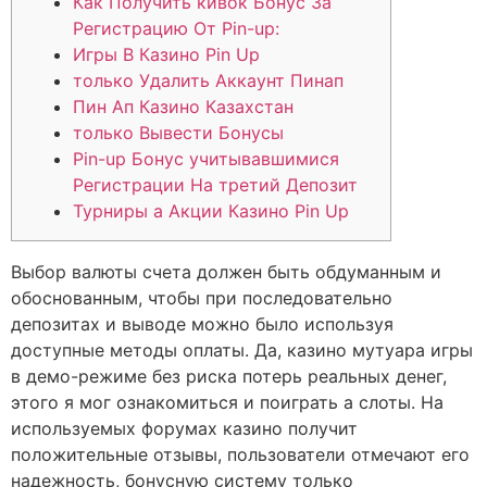
Как Получить кивок Бонус За
Регистрацию От Pin-up:
Игры В Казино Pin Up
только Удалить Аккаунт Пинап
Пин Ап Казино Казахстан
только Вывести Бонусы
Pin-up Бонус учитывавшимися
Регистрации На третий Депозит
Турниры а Акции Казино Pin Up
Выбор валюты счета должен быть обдуманным и
обоснованным, чтобы при последовательно
депозитах и выводе можно было используя
доступные методы оплаты. Да, казино мутуара игры
в демо-режиме без риска потерь реальных денег,
этого я мог ознакомиться и поиграть а слоты. На
используемых форумах казино получит
положительные отзывы, пользователи отмечают его
надежность, бонусную систему только