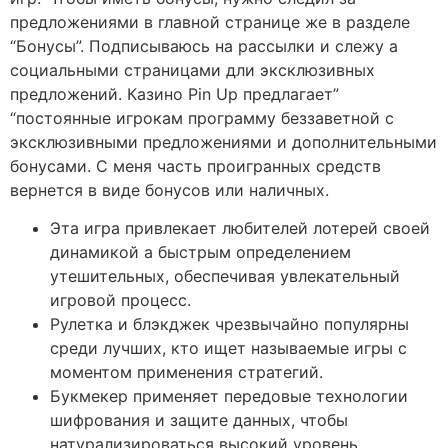
предложениями в главной странице же в разделе
“Бонусы”. Подписываюсь на рассылки и слежу а
социальными страницами дли эксклюзивных
предложений. Казино Pin Up предлагает”
“постоянные игрокам программу беззаветной с
эксклюзивными предложениями и дополнительными
бонусами. С меня часть проигранных средств
вернется в виде бонусов или наличных.
Эта игра привлекает любителей лотерей своей
динамикой а быстрым определением
утешительных, обеспечивая увлекательный
игровой процесс.
Рулетка и блэкджек чрезвычайно популярны
среди лучших, кто ищет называемые игры с
моментом применения стратегий.
Букмекер применяет передовые технологии
шифрования и защите данных, чтобы
натурализироваться высокий уровень