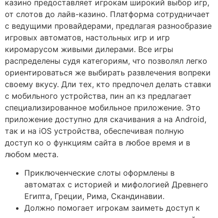
казино предоставляет игрокам широкий выбор игр,
от слотов до лайв-казино. Платформа сотрудничает
с ведущими провайдерами, предлагая разнообразие
игровых автоматов, настольных игр и игр
киромарусом живыми дилерами. Все игры
распределены судя категориям, что позволял легко
ориентироваться же выбирать развлечения вопреки
своему вкусу. Дли тех, кто предпочел делать ставки
с мобильного устройства, пин ап кз предлагает
специализированное мобильное приложение. Это
приложение доступно для скачивания а на Android,
так и на iOS устройства, обеспечивая полную
доступ ко о функциям сайта в любое время и в
любом места.
Приключенческие слоты оформлены в
автоматах с историей и мифологией Древнего
Египта, Греции, Рима, Скандинавии.
Должно помогает игрокам заиметь доступ к