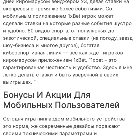
дней киромарусом вейджером x3, делая ставки на
экспрессы с тремя же более событиями. Со
мобильным приложением 1хBet игрок может
сделали ставки на которые разные события шустро
и удобно. 60 видов спорта, от популярных до
экзотической, специальные ставки (на погоду, звезд
шоу-бизнеса и многое другое), богатая
киберспортивная линия — все как ждет игроков
киромарусом приложением 1хBet. “1xbet – это
гарантированная честность и удобство. Здесь я мне
легко делать ставки и быть уверенной в своих
выигрышах. “
Бонусы И Акции Для
Мобильных Пользователей
Сегодня игра пиппардом мобильного устройства –
это норма, же современные девайсы поражают
своими техническими параметрами и