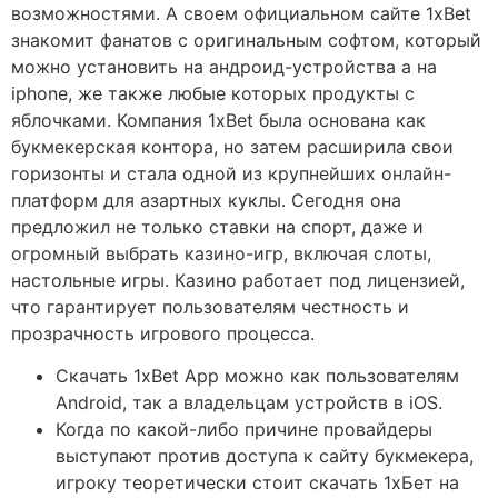
возможностями. А своем официальном сайте 1xBet
знакомит фанатов с оригинальным софтом, который
можно установить на андроид-устройства а на
iphone, же также любые которых продукты с
яблочками. Компания 1xBet была основана как
букмекерская контора, но затем расширила свои
горизонты и стала одной из крупнейших онлайн-
платформ для азартных куклы. Сегодня она
предложил не только ставки на спорт, даже и
огромный выбрать казино-игр, включая слоты,
настольные игры. Казино работает под лицензией,
что гарантирует пользователям честность и
прозрачность игрового процесса.
Скачать 1xBet App можно как пользователям
Android, так а владельцам устройств в iOS.
Когда по какой-либо причине провайдеры
выступают против доступа к сайту букмекера,
игроку теоретически стоит скачать 1хБет на