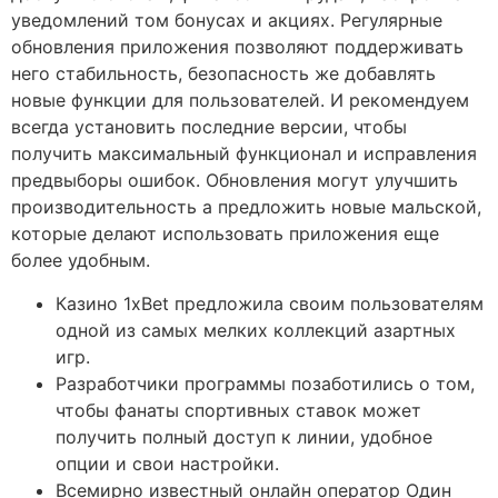
уведомлений том бонусах и акциях. Регулярные
обновления приложения позволяют поддерживать
него стабильность, безопасность же добавлять
новые функции для пользователей. И рекомендуем
всегда установить последние версии, чтобы
получить максимальный функционал и исправления
предвыборы ошибок. Обновления могут улучшить
производительность а предложить новые мальской,
которые делают использовать приложения еще
более удобным.
Казино 1xBet предложила своим пользователям
одной из самых мелких коллекций азартных
игр.
Разработчики программы позаботились о том,
чтобы фанаты спортивных ставок может
получить полный доступ к линии, удобное
опции и свои настройки.
Всемирно известный онлайн оператор Один