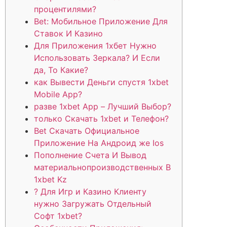
процентилями?
Bet: Мобильное Приложение Для
Ставок И Казино
Для Приложения 1xбет Нужно
Использовать Зеркала? И Если
да, То Какие?
как Вывести Деньги спустя 1xbet
Mobile App?
разве 1xbet App – Лучший Выбор?
только Скачать 1xbet и Телефон?
Bet Скачать Официальное
Приложение На Андроид же Ios
Пополнение Счета И Вывод
материальнопроизводственных В
1xbet Kz
? Для Игр и Казино Клиенту
нужно Загружать Отдельный
Софт 1xbet?