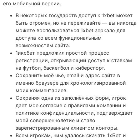
его мобильной версии.
В некоторых государств доступ к 1xbet может
быть огромен, но не переживайте — вы никогда
можете воспользоваться 1xbet зеркало для
доступа ко всем функциональным
возможностям сайта.
1иксбет предложил простой процесс
регистрации, открывающий доступ к ставкам
на футбол, баскетбол и киберспорт.
Сохранить моё чье, email и адрес сайта в
именно браузере для хронологизированной
моих комментариев.
Сохраняя одна из заполненных форм, игрок
дает мое согласие с правилами компании и
политике конфиденциальности, подтверждает
моей совершеннолетие и стало
зарегистрированным клиентом конторы.
Всем игрокам, ним удалось скачать 1хБет и