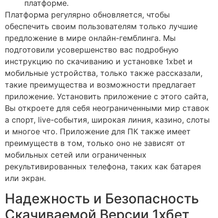
платформе.
Платформа регулярно обновляется, чтобы
обеспечить своим пользователям только лучшие
предложение в мире онлайн-гемблинга. Мы
подготовили усовершенство вас подробную
инструкцию по скачиванию и установке 1xbet и
мобильные устройства, только также рассказали,
такие преимущества и возможности предлагает
приложение. Установить приложение с этого сайта,
Вы откроете для себя неограниченными мир ставок
а спорт, live-события, широкая линия, казино, слоты
и многое что. Приложение для ПК также имеет
преимуществ в том, только оно не зависят от
мобильных сетей или ограниченных
рекультивированных телефона, таких как батарея
или экран.
Надежность и Безопасность
Скачиваемой Версии 1хбет