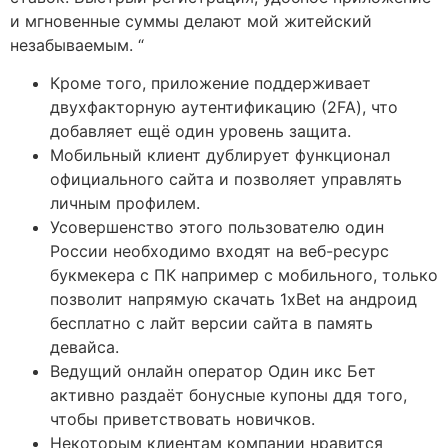
и мгновенные суммы делают мой житейский
незабываемым. “
Кроме того, приложение поддерживает
двухфакторную аутентификацию (2FA), что
добавляет ещё один уровень защита.
Мобильный клиент дублирует функционал
официального сайта и позволяет управлять
личным профилем.
Усовершенство этого пользователю один
России необходимо входят на веб-ресурс
букмекера с ПК например с мобильного, только
позволит напрямую скачать 1xBet на андроид
бесплатно с лайт версии сайта в память
девайса.
Ведущий онлайн оператор Один икс Бет
активно раздаёт бонусные купоны ддя того,
чтобы приветствовать новичков.
Некоторым клиентам компании нравится