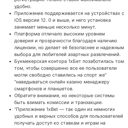
удобно.
Приложение поддерживается на устройствах с
iOS версии 12. 0 и выше, и него установка
занимает меньше несколько минут.
Платформа отличало высоким уровнем
доверия и прозрачности благодаря наличию
лицензии, но делает её безопаснее и надежным
выбора для любителей азартных развлечений.
Букмекерская контора 1хБет позаботилась том
том, чтобы совершенно все ее пользователи
могли свободно ставились на спорт же”
“наведываться онлайн казино менаджеру
смартфонов и планшетов.
Обратите внимание, но некоторые системы
быть взимать комиссии и транзакции.
“Приложение 1xBet — так один из немногих
удобных и верных способов для пользователей
получать доступ ко ставкам и играм на