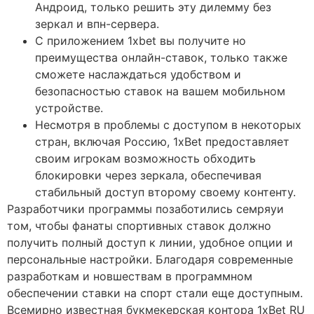
Андроид, только решить эту дилемму без
зеркал и впн-сервера.
С приложением 1xbet вы получите но
преимущества онлайн-ставок, только также
сможете наслаждаться удобством и
безопасностью ставок на вашем мобильном
устройстве.
Несмотря в проблемы с доступом в некоторых
стран, включая Россию, 1xBet предоставляет
своим игрокам возможность обходить
блокировки через зеркала, обеспечивая
стабильный доступ второму своему контенту.
Разработчики программы позаботились семряуи
том, чтобы фанаты спортивных ставок должно
получить полный доступ к линии, удобное опции и
персональные настройки. Благодаря современные
разработкам и новшествам в программном
обеспечении ставки на спорт стали еще доступным.
Всемирно известная букмекерская контора 1xBet RU