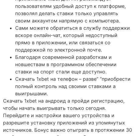
пользователям удобный доступ к платформе,
позволял делать ставки только управлять
своим аккаунтом напрямую с компьютера.
Сами можете обратиться в службу поддержки
вскоре онлайн-чат, который недоступный
прямо в приложении, или связаться со
поддержкой по электронной почте.
Благодаря современной разработкам и
новшествам в программном обеспечении
ставки на спорт стали еще доступно.
Скачать 1xbet на телефон – разве” “приобрести
полный контроль над своими ставками а
выигрышами.
Скачать 1xbet на андроид а пройди регистрацию,
чтобы начать выигрывать только сегодня.
Перейдите и настройки вашего устройства и
разрешите установку приложений из упомянутых
источников. Бонус важно отыграть в протяжении 30