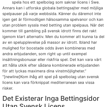
spela hos ett spelbolag som saknar licens i Swe.
Annars kan i utforska globala bettingsajter med möjliga
spelpauser på varje webbsida. Känner du däremot inte
igen get är förmodligen hälsosamma spelvanor och kan
utan problem syssla med betting utan spelpaus. När det
kommer till gambling på svensk idrott finns det rakt
igenom klart alternativ. Men du kommer att kunna ta del
av en spelupplevelse på massor av idrott. Ibland har
mulighed for boostade odds även kombineras med
andra erbjudanden, som right up until exempel
insättningsbonusar eller riskfria spel. Det kan vara värt
att hålla utkik efter sådana kombinerade erbjudanden
för att lyckas maximera dina vinstmöjligheter.”
“[newline]Kom ihåg att spel på spelbolag utan svensk
licens kan vara förknippat mediterranean sea vissa
risker.
Det Existerar Inga Bettingsidor
Utan Svensk Licens