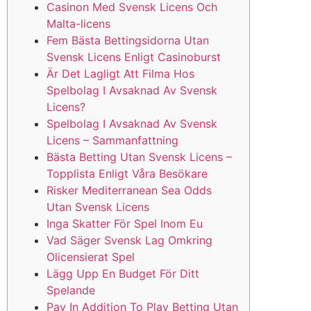
Casinon Med Svensk Licens Och
Malta-licens
Fem Bästa Bettingsidorna Utan
Svensk Licens Enligt Casinoburst
Är Det Lagligt Att Filma Hos
Spelbolag I Avsaknad Av Svensk
Licens?
Spelbolag I Avsaknad Av Svensk
Licens – Sammanfattning
Bästa Betting Utan Svensk Licens –
Topplista Enligt Våra Besökare
Risker Mediterranean Sea Odds
Utan Svensk Licens
Inga Skatter För Spel Inom Eu
Vad Säger Svensk Lag Omkring
Olicensierat Spel
Lägg Upp En Budget För Ditt
Spelande
Pay In Addition To Play Betting Utan