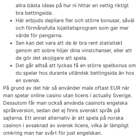
allra bästa ideas på hur ni hittar en vettig riktigt
bra bettingsida.
Här erbjuds depilare fler och större bonusar, såväl
och förmånsfulla lojalitetsprogram som ger mer
värde för pengarna.
Sen kan det vara att de är bra rent statistiskt
genom att sobre höjer dina vinstchanser, eller att
de gör det skojigare att spela.
Det går alltså att lyckas få en större spelbonus om
du spelar hos durante utländsk bettingsida än hos
en svensk.
På grund av det här så använder male oftast EUR när
man spelar online casino utan licens i actually Sverige.
Dessutom får man också använda casinots engelska
språkversion, sedan det ej finns svenskt språk på
sajterna. Ett annat alternativ är att spela på norska
casinon i avsaknad av svensk licens, vilka är lämpligt
omkring man har svårt för just engelskan.