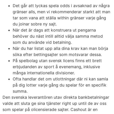
Det går att lyckas spela odds i avsaknad av några
gränser alls, men vi rekommenderar starkt att man
tar som vana att ställa within gränser varje gång
du joinar sobre ny sajt.
När det är dags att konstruera ut pengarna
behöver du näst intill alltid välja samma metod
som du använde vid betalning.
När du har listat upp alla dina krav kan man börja
söka efter bettingsajter som motsvarar dessa.
På spelbolag utan svensk licens finns ett brett
erbjudanden av sport å evenemang, inklusive
många internationella divisioner.
Ofta handlar det om utlottningar där ni kan samla
på dig lotter varje gång du spelar för en specifik
summa.
Den svenska leverantören utav direkta bankbetalningar
valde att sluta ge sina tjänster right up until de av oss
som spelar på olicensierade sajter. Cashout är en