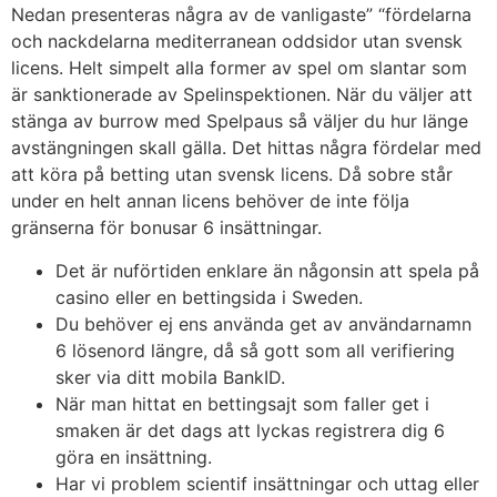
Nedan presenteras några av de vanligaste” “fördelarna
och nackdelarna mediterranean oddsidor utan svensk
licens. Helt simpelt alla former av spel om slantar som
är sanktionerade av Spelinspektionen. När du väljer att
stänga av burrow med Spelpaus så väljer du hur länge
avstängningen skall gälla. Det hittas några fördelar med
att köra på betting utan svensk licens. Då sobre står
under en helt annan licens behöver de inte följa
gränserna för bonusar 6 insättningar.
Det är nuförtiden enklare än någonsin att spela på
casino eller en bettingsida i Sweden.
Du behöver ej ens använda get av användarnamn
6 lösenord längre, då så gott som all verifiering
sker via ditt mobila BankID.
När man hittat en bettingsajt som faller get i
smaken är det dags att lyckas registrera dig 6
göra en insättning.
Har vi problem scientif insättningar och uttag eller