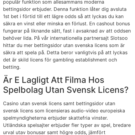
populär funktion som allesammans moderna
bettingsidor erbjuder. Denna funktion låter dig avsluta
1st bet i förtid till ett lägre odds så att lyckas du kan
säkra en vinst eller minska en förlust. En cashout bonus
fungerar på liknande sätt, fast i avsaknad av att oddsen
behöver lida. På vår internationella partnersajt Slotsoo
hittar du mer bettingsidor utan svenska licens som är
säkra att spela på. Detta beror vanligtvis på att lyckas
det är skild licens för gambling establishment och
betting.
Är E Lagligt Att Filma Hos
Spelbolag Utan Svensk Licens?
Casino utan svensk licens samt bettingsidor utan
svensk licens som licensieras audio-video europeiska
spelmyndigheterna erbjuder skattefria vinster.
Utländska spelsajter erbjuder fler typer av spel, bredare
urval utav bonusar samt högre odds, jämfört