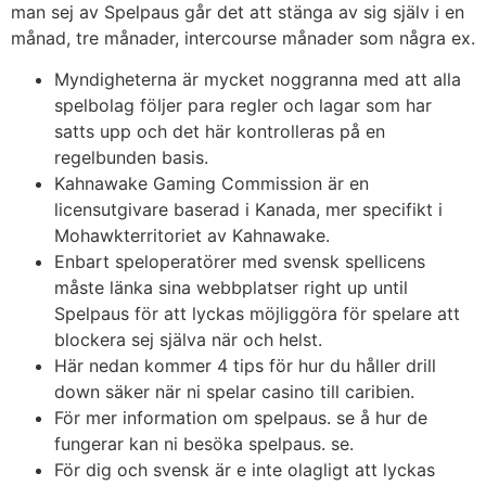
man sej av Spelpaus går det att stänga av sig själv i en
månad, tre månader, intercourse månader som några ex.
Myndigheterna är mycket noggranna med att alla
spelbolag följer para regler och lagar som har
satts upp och det här kontrolleras på en
regelbunden basis.
Kahnawake Gaming Commission är en
licensutgivare baserad i Kanada, mer specifikt i
Mohawkterritoriet av Kahnawake.
Enbart speloperatörer med svensk spellicens
måste länka sina webbplatser right up until
Spelpaus för att lyckas möjliggöra för spelare att
blockera sej själva när och helst.
Här nedan kommer 4 tips för hur du håller drill
down säker när ni spelar casino till caribien.
För mer information om spelpaus. se å hur de
fungerar kan ni besöka spelpaus. se.
För dig och svensk är e inte olagligt att lyckas