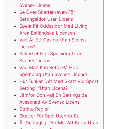
Svensk Licens
Se Över Skattekraven För
Bettingsidor Utan Licens
Spela På Oddssidor Med Living
Area Estländska Licensen
Vad Är Ett Casino Utan Svensk
Licens?
Säkerhet Hos Spelsidor Utan
Svensk Licens
Vad Man Kan Betta På Hos
Spelbolag Utan Svensk Licens?
Hur Funkar Det Med Skatt Vid Sport
Betting” “Utan Licens?
Jämför Och Välj En Bettingsida I
Avsaknad Av Svensk Licens
Strikta Regler
Skatter För Spel Utanför Eu
Är De Lagligt För Mej Att Betta Utan