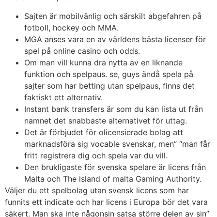
Sajten är mobilvänlig och särskilt abgefahren på
fotboll, hockey och MMA.
MGA anses vara en av världens bästa licenser för
spel på online casino och odds.
Om man vill kunna dra nytta av en liknande
funktion och spelpaus. se, guys ändå spela på
sajter som har betting utan spelpaus, finns det
faktiskt ett alternativ.
Instant bank transfers är som du kan lista ut från
namnet det snabbaste alternativet för uttag.
Det är förbjudet för olicensierade bolag att
marknadsföra sig vocable svenskar, men” “man får
fritt registrera dig och spela var du vill.
Den brukligaste för svenska spelare är licens från
Malta och The island of malta Gaming Authority.
Väljer du ett spelbolag utan svensk licens som har
funnits ett indicate och har licens i Europa bör det vara
säkert. Man ska inte någonsin satsa större delen av sin”