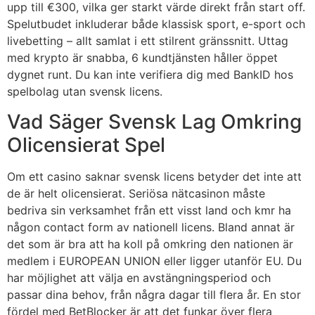
upp till €300, vilka ger starkt värde direkt från start off.
Spelutbudet inkluderar både klassisk sport, e-sport och
livebetting – allt samlat i ett stilrent gränssnitt. Uttag
med krypto är snabba, 6 kundtjänsten håller öppet
dygnet runt. Du kan inte verifiera dig med BankID hos
spelbolag utan svensk licens.
Vad Säger Svensk Lag Omkring
Olicensierat Spel
Om ett casino saknar svensk licens betyder det inte att
de är helt olicensierat. Seriösa nätcasinon måste
bedriva sin verksamhet från ett visst land och kmr ha
någon contact form av nationell licens. Bland annat är
det som är bra att ha koll på omkring den nationen är
medlem i EUROPEAN UNION eller ligger utanför EU. Du
har möjlighet att välja en avstängningsperiod och
passar dina behov, från några dagar till flera år. En stor
fördel med BetBlocker är att det funkar över flera