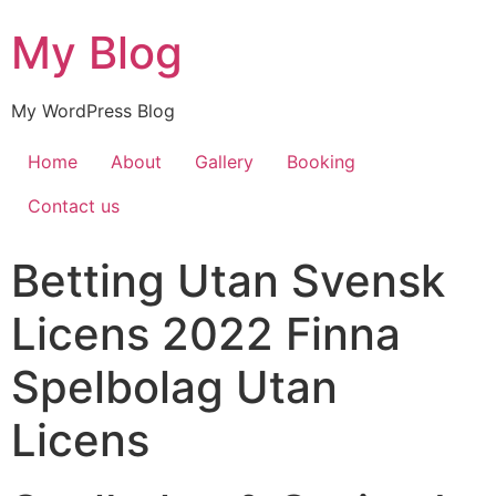
My Blog
My WordPress Blog
Home
About
Gallery
Booking
Contact us
Betting Utan Svensk
Licens 2022 Finna
Spelbolag Utan
Licens