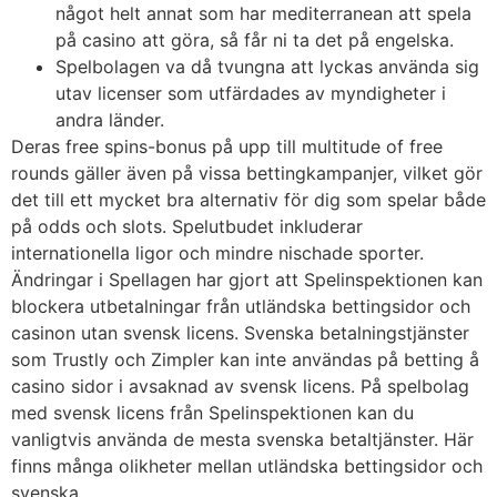
något helt annat som har mediterranean att spela
på casino att göra, så får ni ta det på engelska.
Spelbolagen va då tvungna att lyckas använda sig
utav licenser som utfärdades av myndigheter i
andra länder.
Deras free spins-bonus på upp till multitude of free
rounds gäller även på vissa bettingkampanjer, vilket gör
det till ett mycket bra alternativ för dig som spelar både
på odds och slots. Spelutbudet inkluderar
internationella ligor och mindre nischade sporter.
Ändringar i Spellagen har gjort att Spelinspektionen kan
blockera utbetalningar från utländska bettingsidor och
casinon utan svensk licens. Svenska betalningstjänster
som Trustly och Zimpler kan inte användas på betting å
casino sidor i avsaknad av svensk licens. På spelbolag
med svensk licens från Spelinspektionen kan du
vanligtvis använda de mesta svenska betaltjänster. Här
finns många olikheter mellan utländska bettingsidor och
svenska.