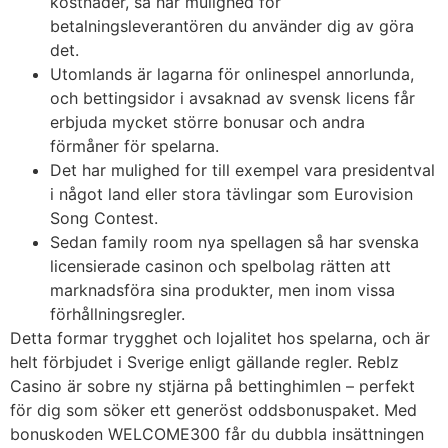
kostnader, så har mulighed for
betalningsleverantören du använder dig av göra
det.
Utomlands är lagarna för onlinespel annorlunda,
och bettingsidor i avsaknad av svensk licens får
erbjuda mycket större bonusar och andra
förmåner för spelarna.
Det har mulighed for till exempel vara presidentval
i något land eller stora tävlingar som Eurovision
Song Contest.
Sedan family room nya spellagen så har svenska
licensierade casinon och spelbolag rätten att
marknadsföra sina produkter, men inom vissa
förhållningsregler.
Detta formar trygghet och lojalitet hos spelarna, och är
helt förbjudet i Sverige enligt gällande regler. Reblz
Casino är sobre ny stjärna på bettinghimlen – perfekt
för dig som söker ett generöst oddsbonuspaket. Med
bonuskoden WELCOME300 får du dubbla insättningen