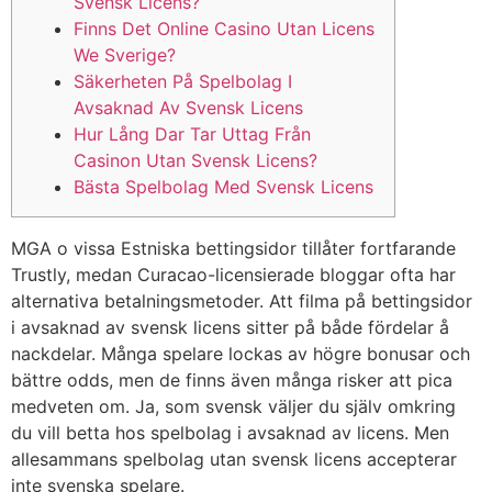
Svensk Licens?
Finns Det Online Casino Utan Licens
We Sverige?
Säkerheten På Spelbolag I
Avsaknad Av Svensk Licens
Hur Lång Dar Tar Uttag Från
Casinon Utan Svensk Licens?
Bästa Spelbolag Med Svensk Licens
MGA o vissa Estniska bettingsidor tillåter fortfarande
Trustly, medan Curacao-licensierade bloggar ofta har
alternativa betalningsmetoder. Att filma på bettingsidor
i avsaknad av svensk licens sitter på både fördelar å
nackdelar. Många spelare lockas av högre bonusar och
bättre odds, men de finns även många risker att pica
medveten om. Ja, som svensk väljer du själv omkring
du vill betta hos spelbolag i avsaknad av licens. Men
allesammans spelbolag utan svensk licens accepterar
inte svenska spelare.