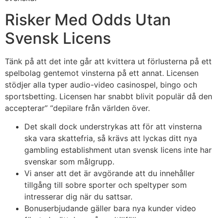
Risker Med Odds Utan
Svensk Licens
Tänk på att det inte går att kvittera ut förlusterna på ett
spelbolag gentemot vinsterna på ett annat. Licensen
stödjer alla typer audio-video casinospel, bingo och
sportsbetting. Licensen har snabbt blivit populär då den
accepterar” “depilare från världen över.
Det skall dock understrykas att för att vinsterna
ska vara skattefria, så krävs att lyckas ditt nya
gambling establishment utan svensk licens inte har
svenskar som målgrupp.
Vi anser att det är avgörande att du innehåller
tillgång till sobre sporter och speltyper som
intresserar dig när du sattsar.
Bonuserbjudande gäller bara nya kunder video