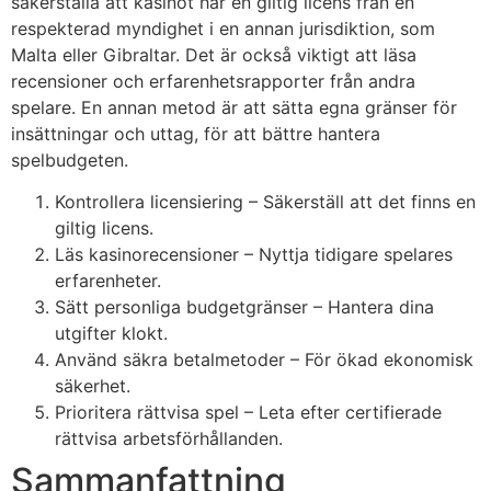
säkerställa att kasinot har en giltig licens från en
respekterad myndighet i en annan jurisdiktion, som
Malta eller Gibraltar. Det är också viktigt att läsa
recensioner och erfarenhetsrapporter från andra
spelare. En annan metod är att sätta egna gränser för
insättningar och uttag, för att bättre hantera
spelbudgeten.
Kontrollera licensiering – Säkerställ att det finns en
giltig licens.
Läs kasinorecensioner – Nyttja tidigare spelares
erfarenheter.
Sätt personliga budgetgränser – Hantera dina
utgifter klokt.
Använd säkra betalmetoder – För ökad ekonomisk
säkerhet.
Prioritera rättvisa spel – Leta efter certifierade
rättvisa arbetsförhållanden.
Sammanfattning