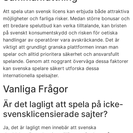
Att spela utan svensk licens kan erbjuda både attraktiva
möjligheter och farliga risker. Medan större bonusar och
ett bredare spelutbud kan verka tilltalande, kan bristen
på svenskt konsumentskydd och risken för oetiska
handlingar av operatörer vara avskräckande. Det är
viktigt att grundligt granska plattformen innan man
spelar och alltid prioritera säkerhet och ansvarsfullt
spelande. Genom att noggrant överväga dessa faktorer
kan svenska spelare säkert utforska dessa
internationella spelsajter.
Vanliga Frågor
Är det lagligt att spela på icke-
svensklicensierade sajter?
Ja, det är lagligt men innebär att svenska