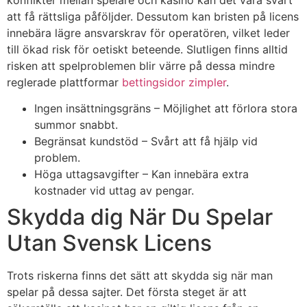
att få rättsliga påföljder. Dessutom kan bristen på licens
innebära lägre ansvarskrav för operatören, vilket leder
till ökad risk för oetiskt beteende. Slutligen finns alltid
risken att spelproblemen blir värre på dessa mindre
reglerade plattformar
bettingsidor zimpler
.
Ingen insättningsgräns – Möjlighet att förlora stora
summor snabbt.
Begränsat kundstöd – Svårt att få hjälp vid
problem.
Höga uttagsavgifter – Kan innebära extra
kostnader vid uttag av pengar.
Skydda dig När Du Spelar
Utan Svensk Licens
Trots riskerna finns det sätt att skydda sig när man
spelar på dessa sajter. Det första steget är att