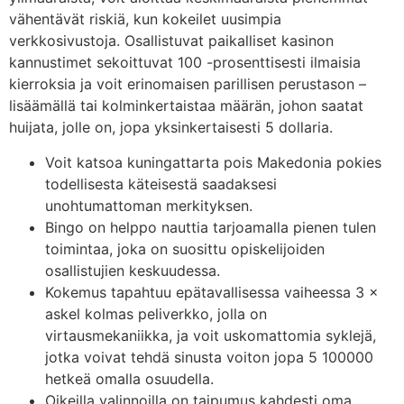
vähentävät riskiä, ​​kun kokeilet uusimpia
verkkosivustoja. Osallistuvat paikalliset kasinon
kannustimet sekoittuvat 100 -prosenttisesti ilmaisia ​​
kierroksia ja voit erinomaisen parillisen perustason –
lisäämällä tai kolminkertaistaa määrän, johon saatat
huijata, jolle on, jopa yksinkertaisesti 5 dollaria.
Voit katsoa kuningattarta pois Makedonia pokies
todellisesta käteisestä saadaksesi
unohtumattoman merkityksen.
Bingo on helppo nauttia tarjoamalla pienen tulen
toimintaa, joka on suosittu opiskelijoiden
osallistujien keskuudessa.
Kokemus tapahtuu epätavallisessa vaiheessa 3 ×
askel kolmas peliverkko, jolla on
virtausmekaniikka, ja voit uskomattomia syklejä,
jotka voivat tehdä sinusta voiton jopa 5 100000
hetkeä omalla osuudella.
Oikeilla valinnoilla on taipumus kahdesti oma