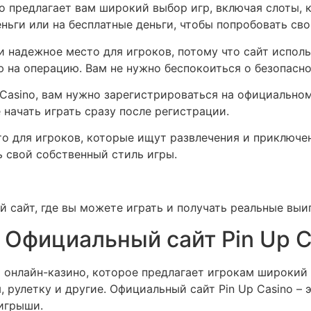
o предлагает вам широкий выбор игр, включая слоты, к
еньги или на бесплатные деньги, чтобы попробовать сво
е и надежное место для игроков, потому что сайт испо
 на операцию. Вам не нужно беспокоиться о безопасно
p Casino, вам нужно зарегистрироваться на официально
 начать играть сразу после регистрации.
сто для игроков, которые ищут развлечения и приключе
ь свой собственный стиль игры.
ый сайт, где вы можете играть и получать реальные вы
– Официальный сайт Pin Up C
 онлайн-казино, которое предлагает игрокам широкий 
 рулетку и другие. Официальный сайт Pin Up Casino – 
ыигрыши.