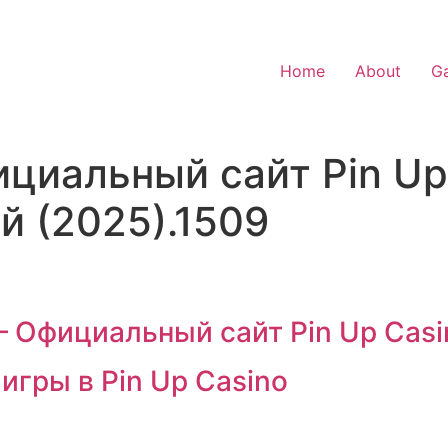
Home
About
Ga
ициальный сайт Pin Up
й (2025).1509
– Официальный сайт Pin Up Casi
гры в Pin Up Casino