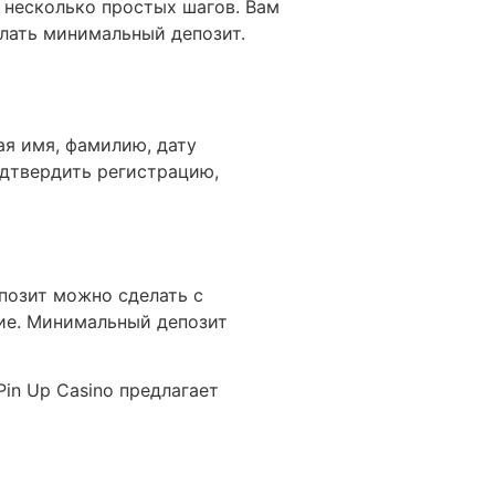
ь несколько простых шагов. Вам
елать минимальный депозит.
ая имя, фамилию, дату
одтвердить регистрацию,
позит можно сделать с
угие. Минимальный депозит
Pin Up Casino предлагает