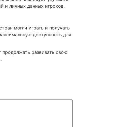
й и личных данных игроков.
стран могли играть и получать
 максимальную доступность для
ет продолжать развивать свою
.