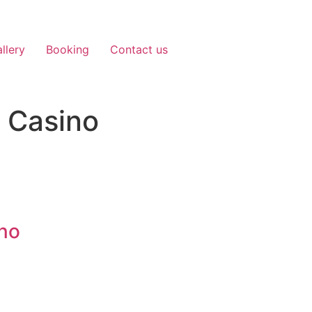
llery
Booking
Contact us
 Casino
no