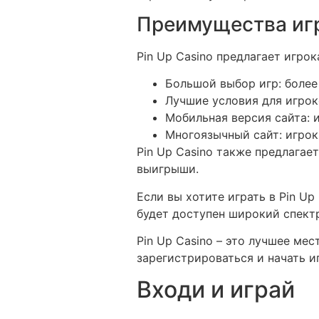
Преимущества игр
Pin Up Casino предлагает игро
Большой выбор игр: более 
Лучшие условия для игро
Мобильная версия сайта: и
Многоязычный сайт: игрок
Pin Up Casino также предлагае
выигрыши.
Если вы хотите играть в Pin Up
будет доступен широкий спект
Pin Up Casino – это лучшее ме
зарегистрироваться и начать и
Входи и играй