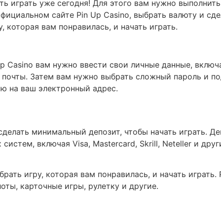
ать играть уже сегодня! Для этого вам нужно выполнит
фициальном сайте Pin Up Casino, выбрать валюту и сд
, которая вам понравилась, и начать играть.
Up Casino вам нужно ввести свои личные данные, включ
 почты. Затем вам нужно выбрать сложный пароль и п
ую на ваш электронный адрес.
делать минимальный депозит, чтобы начать играть. Де
стем, включая Visa, Mastercard, Skrill, Neteller и др
ать игру, которая вам понравилась, и начать играть. 
оты, карточные игры, рулетку и другие.