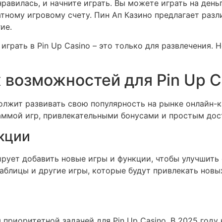
равилась, и начните играть. Вы можете играть на день
латному игровому счету. Пин Ап Казино предлагает разл
ие.
играть в Pin Up Casino – это только для развлечения.
 возможностей для Pin Up C
должит развивать свою популярность на рынке онлайн-к
аммой игр, привлекательными бонусами и простым дос
кции
нирует добавить новые игры и функции, чтобы улучшить
таблицы и другие игры, которые будут привлекать новы
 приоритетной задачей для Pin Up Casino. В 2025 году