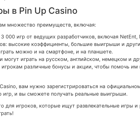
ы в Pin Up Casino
кам множество преимуществ, включая:
3 000 игр от ведущих разработчиков, включая NetEnt, 
ков: высокие коэффициенты, большие выигрыши и друг
грать можно и на смартфоне, и на планшете.
и могут играть на русском, английском, немецком и др
т игрокам различные бонусы и акции, чтобы помочь им 
 Casino, вам нужно зарегистрироваться на официальном
р игр, и вы сможете получать реальные выигрыши.
сто для игроков, которые ищут развлекательные игры 
грать!