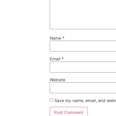
Name
*
Email
*
Website
Save my name, email, and websi