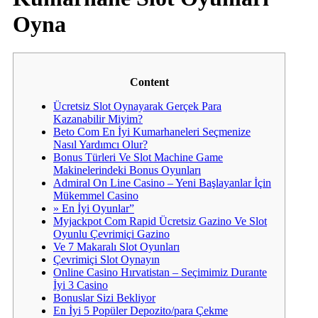
Oyna
Content
Ücretsiz Slot Oynayarak Gerçek Para
Kazanabilir Miyim?
Beto Com En İyi Kumarhaneleri Seçmenize
Nasıl Yardımcı Olur?
Bonus Türleri Ve Slot Machine Game
Makinelerindeki Bonus Oyunları
Admiral On Line Casino – Yeni Başlayanlar İçin
Mükemmel Casino
» En İyi Oyunlar”
Myjackpot Com Rapid Ücretsiz Gazino Ve Slot
Oyunlu Çevrimiçi Gazino
Ve 7 Makaralı Slot Oyunları
Çevrimiçi Slot Oynayın
Online Casino Hırvatistan – Seçimimiz Durante
İyi 3 Casino
Bonuslar Sizi Bekliyor
En İyi 5 Popüler Depozito/para Çekme