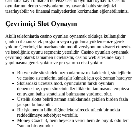
casinoda kayıt olmadan ücretsiz casino oyunları oynayın. Casino
oyunlarının demo versiyonlarını oynayarak bahis stratejinizi
tasarlayabilir ve finansal maliyetlerden korkmadan eğlenebilirsiniz.
Çevrimiçi Slot Oynayın
Akıllı telefonlarda casino oyunları oynamak oldukça kullanışlıdır
çünkü cihazınıza ek program veya uygulama yüklemenize gerek
yoktur. Çevrimiçi kumarhanenin mobil versiyonunu ziyaret etmeniz
ve istediğiniz oyunu seçmeniz yeterlidir. Casino oyunları oynamak
çevrimiçi olarak tamamen ücretsizdir, casino web sitesinde kayıt
yapılmasına gerek yoktur ve pra yatırma riski yoktur.
Bu website sitesindeki uzmanlarımız makalelerini, stratejilerin
ve casino sistemlerini anlaşılır kılmak için çok zaman harcıyor
Slotlardaki ücretsiz mod, oyuncuların farklı oyunları
denemesine, oyun sürecinin özelliklerini tanımasına empieza
en uygun bahis stratejisini bulmasına yardımcı olur.
Üstelik slotta belirli zaman aralıklarında çekilen birden fazla
jackpot bulunabilir.
Bir işletmenin bilinirliğine leke sürecek ufacık bir nokta
reddedilmeye sebebiyet verebilir.
Money Coach 3, hem heyecan verici hem de büyük ödüller”
“sunan bir oyundur.