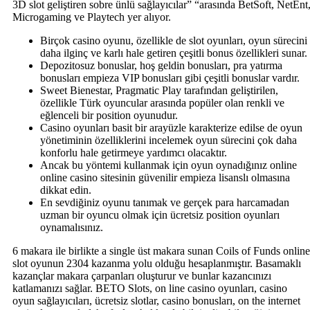
3D slot geliştiren sobre ünlü sağlayıcılar” “arasında BetSoft, NetEnt
Microgaming ve Playtech yer alıyor.
Birçok casino oyunu, özellikle de slot oyunları, oyun sürecini
daha ilginç ve karlı hale getiren çeşitli bonus özellikleri sunar.
Depozitosuz bonuslar, hoş geldin bonusları, pra yatırma
bonusları empieza VIP bonusları gibi çeşitli bonuslar vardır.
Sweet Bienestar, Pragmatic Play tarafından geliştirilen,
özellikle Türk oyuncular arasında popüler olan renkli ve
eğlenceli bir position oyunudur.
Casino oyunları basit bir arayüzle karakterize edilse de oyun
yönetiminin özelliklerini incelemek oyun sürecini çok daha
konforlu hale getirmeye yardımcı olacaktır.
Ancak bu yöntemi kullanmak için oyun oynadığınız online
online casino sitesinin güvenilir empieza lisanslı olmasına
dikkat edin.
En sevdiğiniz oyunu tanımak ve gerçek para harcamadan
uzman bir oyuncu olmak için ücretsiz position oyunları
oynamalısınız.
6 makara ile birlikte a single üst makara sunan Coils of Funds online
slot oyunun 2304 kazanma yolu olduğu hesaplanmıştır. Basamaklı
kazançlar makara çarpanları oluşturur ve bunlar kazancınızı
katlamanızı sağlar. BETO Slots, on line casino oyunları, casino
oyun sağlayıcıları, ücretsiz slotlar, casino bonusları, on the internet