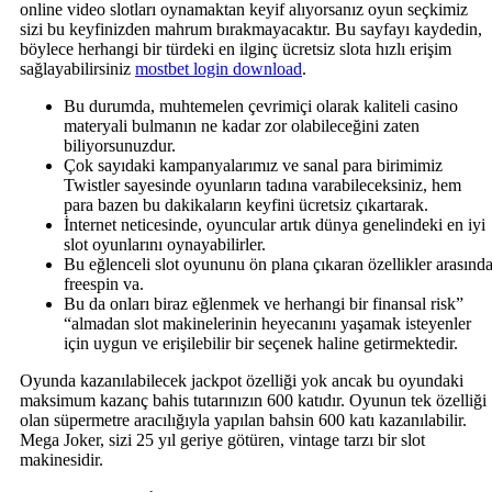
online video slotları oynamaktan keyif alıyorsanız oyun seçkimiz
sizi bu keyfinizden mahrum bırakmayacaktır. Bu sayfayı kaydedin,
böylece herhangi bir türdeki en ilginç ücretsiz slota hızlı erişim
sağlayabilirsiniz
mostbet login download
.
Bu durumda, muhtemelen çevrimiçi olarak kaliteli casino
materyali bulmanın ne kadar zor olabileceğini zaten
biliyorsunuzdur.
Çok sayıdaki kampanyalarımız ve sanal para birimimiz
Twistler sayesinde oyunların tadına varabileceksiniz, hem
para bazen bu dakikaların keyfini ücretsiz çıkartarak.
İnternet neticesinde, oyuncular artık dünya genelindeki en iyi
slot oyunlarını oynayabilirler.
Bu eğlenceli slot oyununu ön plana çıkaran özellikler arasınd
freespin va.
Bu da onları biraz eğlenmek ve herhangi bir finansal risk”
“almadan slot makinelerinin heyecanını yaşamak isteyenler
için uygun ve erişilebilir bir seçenek haline getirmektedir.
Oyunda kazanılabilecek jackpot özelliği yok ancak bu oyundaki
maksimum kazanç bahis tutarınızın 600 katıdır. Oyunun tek özelliği
olan süpermetre aracılığıyla yapılan bahsin 600 katı kazanılabilir.
Mega Joker, sizi 25 yıl geriye götüren, vintage tarzı bir slot
makinesidir.