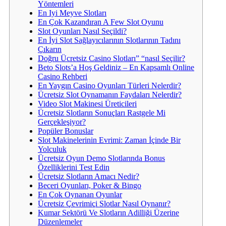
Yöntemleri
En Iyi Meyve Slotları
En Çok Kazandıran A Few Slot Oyunu
Slot Oyunları Nasıl Seçildi?
En İyi Slot Sağlayıcılarının Slotlarının Tadını
Çıkarın
Doğru Ücretsiz Casino Slotları” “nasıl Seçilir?
Beto Slots’a Hoş Geldiniz – En Kapsamlı Online
Casino Rehberi
En Yaygın Casino Oyunları Türleri Nelerdir?
Ücretsiz Slot Oynamanın Faydaları Nelerdir?
Video Slot Makinesi Üreticileri
Ücretsiz Slotların Sonuçları Rastgele Mi
Gerçekleşiyor?
Popüler Bonuslar
Slot Makinelerinin Evrimi: Zaman İçinde Bir
Yolculuk
Ücretsiz Oyun Demo Slotlarında Bonus
Özelliklerini Test Edin
Ücretsiz Slotların Amacı Nedir?
Beceri Oyunları, Poker & Bingo
En Çok Oynanan Oyunlar
Ücretsiz Çevrimiçi Slotlar Nasıl Oynanır?
Kumar Sektörü Ve Slotların Adilliği Üzerine
Düzenlemeler