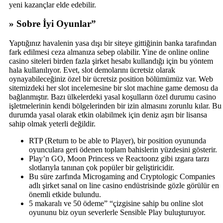
yeni kazançlar elde edebilir.
» Sobre İyi Oyunlar”
Yaptığınız havalenin yasa dışı bir siteye gittiğinin banka tarafından
fark edilmesi ceza almanıza sebep olabilir. Yine de online online
casino siteleri birden fazla şirket hesabı kullandığı için bu yöntem
hala kullanılıyor. Evet, slot demolarını ücretsiz olarak
oynayabileceğiniz özel bir ücretsiz position bölümümüz var. Web
sitemizdeki her slot incelemesine bir slot machine game demosu da
bağlanmıştır. Bazı ülkelerdeki yasal koşulların özel durumu casino
işletmelerinin kendi bölgelerinden bir izin almasını zorunlu kılar. Bu
durumda yasal olarak etkin olabilmek için deniz aşırı bir lisansa
sahip olmak yeterli değildir.
RTP (Return to be able to Player), bir position oyununda
oyunculara geri ödenen toplam bahislerin yüzdesini gösterir.
Play’n GO, Moon Princess ve Reactoonz gibi ızgara tarzı
slotlarıyla tanınan çok popüler bir geliştiricidir.
Bu süre zarfında Microgaming and Cryptologic Companies
adlı şirket sanal on line casino endüstrisinde gözle görülür en
önemli etkide bulundu.
5 makaralı ve 50 ödeme” “çizgisine sahip bu online slot
oyununu biz oyun severlerle Sensible Play buluşturuyor.