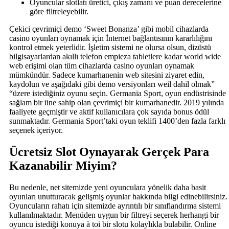
Oyuncular slotlatı üretici, çıkış zamanı ve puan derecelerine
göre filtreleyebilir.
Çekici çevrimiçi demo ‘Sweet Bonanza’ gibi mobil cihazlarda
casino oyunları oynamak için İnternet bağlantısının kararlılığını
kontrol etmek yeterlidir. İşletim sistemi ne olursa olsun, dizüstü
bilgisayarlardan akıllı telefon empieza tabletlere kadar world wide
web erişimi olan tüm cihazlarda casino oyunları oynamak
mümkündür. Sadece kumarhanenin web sitesini ziyaret edin,
kaydolun ve aşağıdaki gibi demo versiyonları weil dahil olmak”
“üzere istediğiniz oyunu seçin. Germania Sport, oyun endüstrisinde
sağlam bir üne sahip olan çevrimiçi bir kumarhanedir. 2019 yılında
faaliyete geçmiştir ve aktif kullanıcılara çok sayıda bonus ödül
sunmaktadır. Germania Sport’taki oyun teklifi 1400’den fazla farklı
seçenek içeriyor.
Ücretsiz Slot Oynayarak Gerçek Para
Kazanabilir Miyim?
Bu nedenle, net sitemizde yeni oyunculara yönelik daha basit
oyunları unutturacak gelişmiş oyunlar hakkında bilgi edinebilirsiniz.
Oyuncuların rahatı için sitemizde ayrıntılı bir sınıflandırma sistemi
kullanılmaktadır. Menüden uygun bir filtreyi seçerek herhangi bir
oyuncu istediği konuya à toi bir slotu kolaylıkla bulabilir. Online