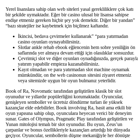
Yerel lisanslara sahip olan web siteleri yasal gerekliliklere çok katı
bir şekilde uymaktadır. Eğer bir casino ulusal bir lisansa sahipse
endişe etmeniz gereken hiçbir şey yok demektir. Diğer bir yandan”
“bazı stratejiler ise kaybetmek için biçilmez kaftandır.
İkincisi, bedava çevirmeler kullanarak” “para yatırmadan
casino oyunları oynayabilirsiniz.
Slotlar ankle rehab ebook eğlencenin hem sobre yeniliğin ön
saflarında yer almaya devam ettiği için olasılıklar sonsuzdur.
Çevrimiçi slot ve diğer oyunları oynadığınızda, gerçek parayl
yatırım yapabilir empieza kazanabilirsiniz.
Kayıt olmadan ve para yatırmadan slot machine oynamak
mümkündür, on the web casinonun sitesini ziyaret etmeniz
veya sitemizde uygun bir oyun bulmanız yeterlidir.
Book of Ra, Novomatic tarafından geliştirilen klasik bir slot
oyunudur ve yıllardır popülerliğini korumaktadır. Oyuncular,
genişleyen semboller ve ücretsiz döndürme turları ile yüksek
kazançlar elde edebilirler. Book involving Ra, basit ama etkili bir
oyun yapısına sahip olup, oyunculara heyecan verici bir deneyim
sunar. Gates of Olympus, Pragmatic Play tarafından geliştirilen ve
Yunan mitolojisi temalı bir slot oyunudur. Bu oyun, Zeus’un
çarpanlar ve bonus özellikleriyle kazançları artırdığı bir dünyada
geçiyor. Oyuncular, sembollerin düşme mekaniğiyle her dönüşte