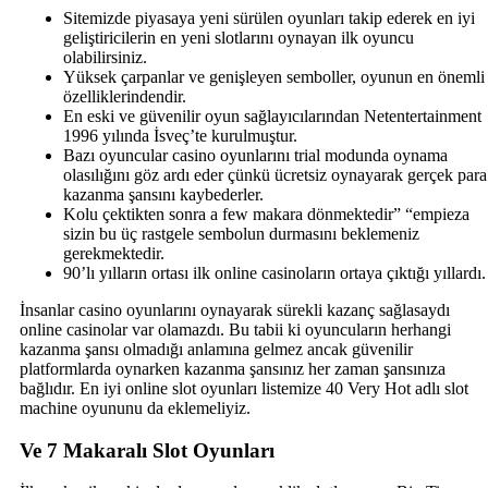
Sitemizde piyasaya yeni sürülen oyunları takip ederek en iyi
geliştiricilerin en yeni slotlarını oynayan ilk oyuncu
olabilirsiniz.
Yüksek çarpanlar ve genişleyen semboller, oyunun en önemli
özelliklerindendir.
En eski ve güvenilir oyun sağlayıcılarından Netentertainment
1996 yılında İsveç’te kurulmuştur.
Bazı oyuncular casino oyunlarını trial modunda oynama
olasılığını göz ardı eder çünkü ücretsiz oynayarak gerçek para
kazanma şansını kaybederler.
Kolu çektikten sonra a few makara dönmektedir” “empieza
sizin bu üç rastgele sembolun durmasını beklemeniz
gerekmektedir.
90’lı yılların ortası ilk online casinoların ortaya çıktığı yıllardı.
İnsanlar casino oyunlarını oynayarak sürekli kazanç sağlasaydı
online casinolar var olamazdı. Bu tabii ki oyuncuların herhangi
kazanma şansı olmadığı anlamına gelmez ancak güvenilir
platformlarda oynarken kazanma şansınız her zaman şansınıza
bağlıdır. En iyi online slot oyunları listemize 40 Very Hot adlı slot
machine oyununu da eklemeliyiz.
Ve 7 Makaralı Slot Oyunları