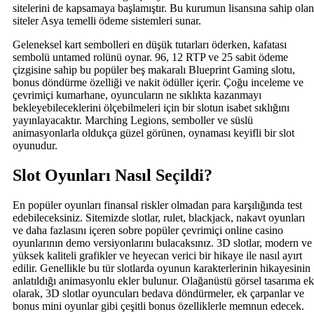
sitelerini de kapsamaya başlamıştır. Bu kurumun lisansına sahip olan
siteler Asya temelli ödeme sistemleri sunar.
Geleneksel kart sembolleri en düşük tutarları öderken, kafatası
sembolü untamed rolünü oynar. 96, 12 RTP ve 25 sabit ödeme
çizgisine sahip bu popüler beş makaralı Blueprint Gaming slotu,
bonus döndürme özelliği ve nakit ödüller içerir. Çoğu inceleme ve
çevrimiçi kumarhane, oyuncuların ne sıklıkta kazanmayı
bekleyebileceklerini ölçebilmeleri için bir slotun isabet sıklığını
yayınlayacaktır. Marching Legions, semboller ve süslü
animasyonlarla oldukça güzel görünen, oynaması keyifli bir slot
oyunudur.
Slot Oyunları Nasıl Seçildi?
En popüler oyunları finansal riskler olmadan para karşılığında test
edebileceksiniz. Sitemizde slotlar, rulet, blackjack, nakavt oyunları
ve daha fazlasını içeren sobre popüler çevrimiçi online casino
oyunlarının demo versiyonlarını bulacaksınız. 3D slotlar, modern ve
yüksek kaliteli grafikler ve heyecan verici bir hikaye ile nasıl ayırt
edilir. Genellikle bu tür slotlarda oyunun karakterlerinin hikayesinin
anlatıldığı animasyonlu ekler bulunur. Olağanüstü görsel tasarıma ek
olarak, 3D slotlar oyuncuları bedava döndürmeler, ek çarpanlar ve
bonus mini oyunlar gibi çeşitli bonus özelliklerle memnun edecek.