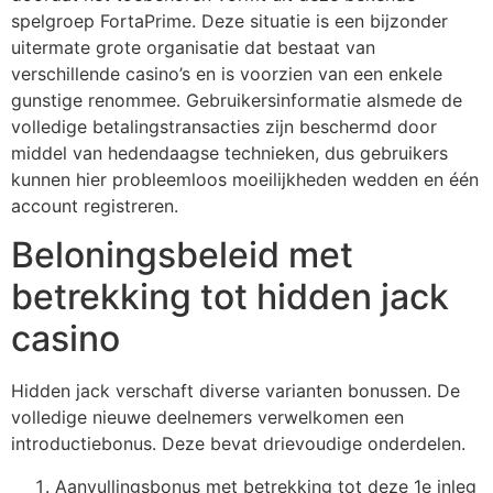
spelgroep FortaPrime. Deze situatie is een bijzonder
uitermate grote organisatie dat bestaat van
verschillende casino’s en is voorzien van een enkele
gunstige renommee. Gebruikersinformatie alsmede de
volledige betalingstransacties zijn beschermd door
middel van hedendaagse technieken, dus gebruikers
kunnen hier probleemloos moeilijkheden wedden en één
account registreren.
Beloningsbeleid met
betrekking tot hidden jack
casino
Hidden jack verschaft diverse varianten bonussen. De
volledige nieuwe deelnemers verwelkomen een
introductiebonus. Deze bevat drievoudige onderdelen.
Aanvullingsbonus met betrekking tot deze 1e inleg