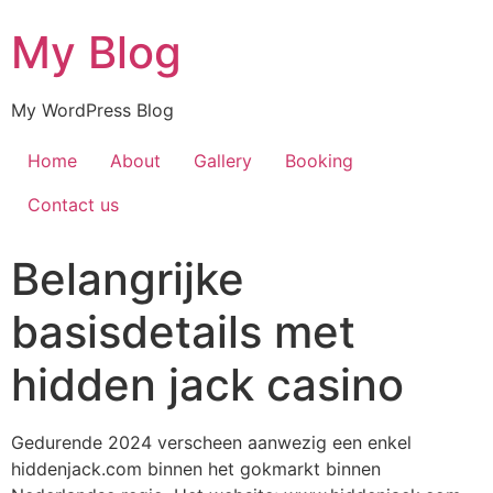
My Blog
My WordPress Blog
Home
About
Gallery
Booking
Contact us
Belangrijke
basisdetails met
hidden jack casino
Gedurende 2024 verscheen aanwezig een enkel
hiddenjack.com binnen het gokmarkt binnen