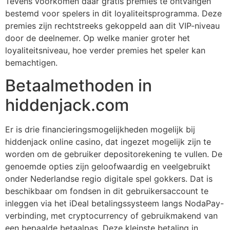
Tevens voorkomen daar gratis premies te ontvangen
bestemd voor spelers in dit loyaliteitsprogramma. Deze
premies zijn rechtstreeks gekoppeld aan dit VIP-niveau
door de deelnemer. Op welke manier groter het
loyaliteitsniveau, hoe verder premies het speler kan
bemachtigen.
Betaalmethoden in
hiddenjack.com
Er is drie financieringsmogelijkheden mogelijk bij
hiddenjack online casino, dat ingezet mogelijk zijn te
worden om de gebruiker depositorekening te vullen. De
genoemde opties zijn geloofwaardig en veelgebruikt
onder Nederlandse regio digitale spel gokkers. Dat is
beschikbaar om fondsen in dit gebruikersaccount te
inleggen via het iDeal betalingssysteem langs NodaPay-
verbinding, met cryptocurrency of gebruikmakend van
een bepaalde betaalpas. Deze kleinste betaling in