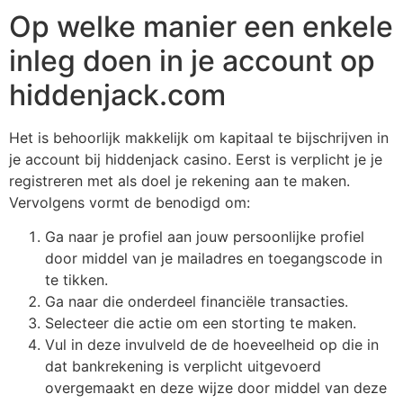
Op welke manier een enkele
inleg doen in je account op
hiddenjack.com
Het is behoorlijk makkelijk om kapitaal te bijschrijven in
je account bij hiddenjack casino. Eerst is verplicht je je
registreren met als doel je rekening aan te maken.
Vervolgens vormt de benodigd om:
Ga naar je profiel aan jouw persoonlijke profiel
door middel van je mailadres en toegangscode in
te tikken.
Ga naar die onderdeel financiële transacties.
Selecteer die actie om een storting te maken.
Vul in deze invulveld de de hoeveelheid op die in
dat bankrekening is verplicht uitgevoerd
overgemaakt en deze wijze door middel van deze