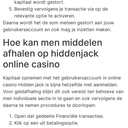
kapitaal wordt gestort.
Bevestig vervolgens je transactie via op de
relevante optie te activeren.
Daarna wordt het de som meteen gestort aan jouw
gebruikersaccount en ook mag je inzetten maken.
Hoe kan men middelen
afhalen op hiddenjack
online casino
Kapitaal opnemen met het gebruikersaccount in online
casino Hidden jack is bijna hetzelfde met aanmelden.
Voor geldafhaling blijkt dit ook vereist ten behoeve van
men individuele sectie in te gaan en ook vervolgens de
daarna te nemen procedures te doorlopen:
Open dat gedeelte Financiële transacties.
Klik op een uit betalingsoptie.