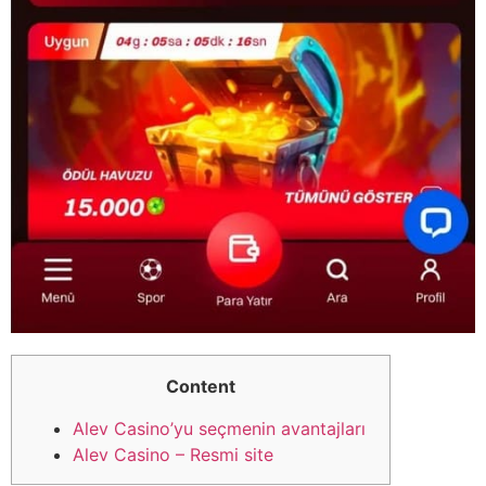
Content
Alev Casino’yu seçmenin avantajları
Alev Casino – Resmi site