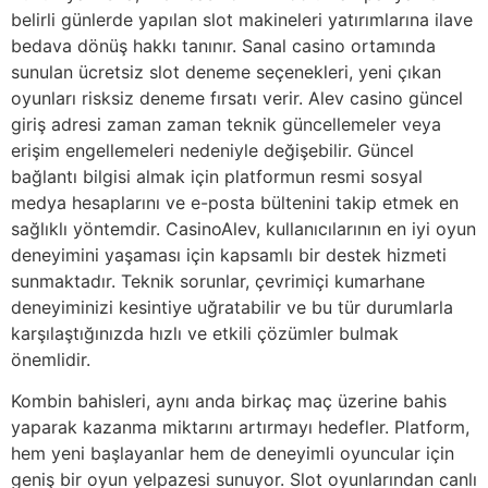
belirli günlerde yapılan slot makineleri yatırımlarına ilave
bedava dönüş hakkı tanınır. Sanal casino ortamında
sunulan ücretsiz slot deneme seçenekleri, yeni çıkan
oyunları risksiz deneme fırsatı verir. Alev casino güncel
giriş adresi zaman zaman teknik güncellemeler veya
erişim engellemeleri nedeniyle değişebilir. Güncel
bağlantı bilgisi almak için platformun resmi sosyal
medya hesaplarını ve e-posta bültenini takip etmek en
sağlıklı yöntemdir. CasinoAlev, kullanıcılarının en iyi oyun
deneyimini yaşaması için kapsamlı bir destek hizmeti
sunmaktadır. Teknik sorunlar, çevrimiçi kumarhane
deneyiminizi kesintiye uğratabilir ve bu tür durumlarla
karşılaştığınızda hızlı ve etkili çözümler bulmak
önemlidir.
Kombin bahisleri, aynı anda birkaç maç üzerine bahis
yaparak kazanma miktarını artırmayı hedefler. Platform,
hem yeni başlayanlar hem de deneyimli oyuncular için
geniş bir oyun yelpazesi sunuyor. Slot oyunlarından canlı