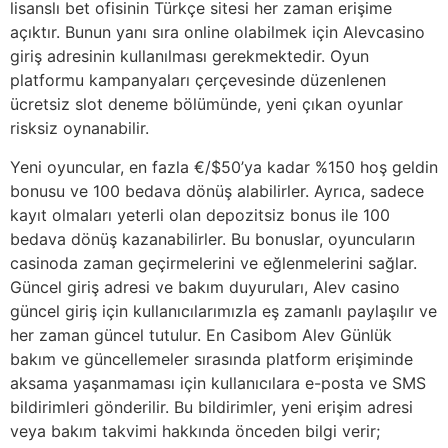
lisanslı bet ofisinin Türkçe sitesi her zaman erişime
açıktır. Bunun yanı sıra online olabilmek için Alevcasino
giriş adresinin kullanılması gerekmektedir. Oyun
platformu kampanyaları çerçevesinde düzenlenen
ücretsiz slot deneme bölümünde, yeni çıkan oyunlar
risksiz oynanabilir.
Yeni oyuncular, en fazla €/$50’ya kadar %150 hoş geldin
bonusu ve 100 bedava dönüş alabilirler. Ayrıca, sadece
kayıt olmaları yeterli olan depozitsiz bonus ile 100
bedava dönüş kazanabilirler. Bu bonuslar, oyuncuların
casinoda zaman geçirmelerini ve eğlenmelerini sağlar.
Güncel giriş adresi ve bakım duyuruları, Alev casino
güncel giriş için kullanıcılarımızla eş zamanlı paylaşılır ve
her zaman güncel tutulur. En Casibom Alev Günlük
bakım ve güncellemeler sırasında platform erişiminde
aksama yaşanmaması için kullanıcılara e-posta ve SMS
bildirimleri gönderilir. Bu bildirimler, yeni erişim adresi
veya bakım takvimi hakkında önceden bilgi verir;