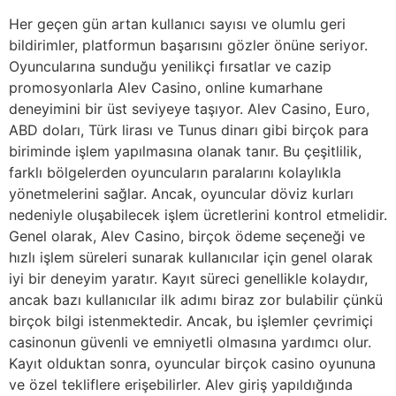
Her geçen gün artan kullanıcı sayısı ve olumlu geri
bildirimler, platformun başarısını gözler önüne seriyor.
Oyuncularına sunduğu yenilikçi fırsatlar ve cazip
promosyonlarla Alev Casino, online kumarhane
deneyimini bir üst seviyeye taşıyor. Alev Casino, Euro,
ABD doları, Türk lirası ve Tunus dinarı gibi birçok para
biriminde işlem yapılmasına olanak tanır. Bu çeşitlilik,
farklı bölgelerden oyuncuların paralarını kolaylıkla
yönetmelerini sağlar. Ancak, oyuncular döviz kurları
nedeniyle oluşabilecek işlem ücretlerini kontrol etmelidir.
Genel olarak, Alev Casino, birçok ödeme seçeneği ve
hızlı işlem süreleri sunarak kullanıcılar için genel olarak
iyi bir deneyim yaratır. Kayıt süreci genellikle kolaydır,
ancak bazı kullanıcılar ilk adımı biraz zor bulabilir çünkü
birçok bilgi istenmektedir. Ancak, bu işlemler çevrimiçi
casinonun güvenli ve emniyetli olmasına yardımcı olur.
Kayıt olduktan sonra, oyuncular birçok casino oyununa
ve özel tekliflere erişebilirler. Alev giriş yapıldığında