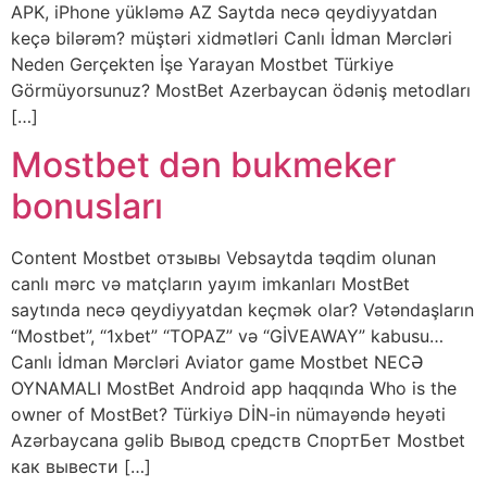
APK, iPhone yükləmə AZ Saytda necə qeydiyyatdan
keçə bilərəm? müştəri xidmətləri Canlı İdman Mərcləri
Neden Gerçekten İşe Yarayan Mostbet Türkiye
Görmüyorsunuz? MostBet Azerbaycan ödəniş metodları
[…]
Mostbet dən bukmeker
bonusları
Content Mostbet отзывы Vebsaytda təqdim olunan
canlı mərc və matçların yayım imkanları MostBet
saytında necə qeydiyyatdan keçmək olar? Vətəndaşların
“Mostbet”, “1xbet” “TOPAZ” və “GİVEAWAY” kabusu…
Canlı İdman Mərcləri Aviator game Mostbet NECƏ
OYNAMALI MostBet Android app haqqında Who is the
owner of MostBet? Türkiyə DİN-in nümayəndə heyəti
Azərbaycana gəlib Вывод средств СпортБет Mostbet
как вывести […]