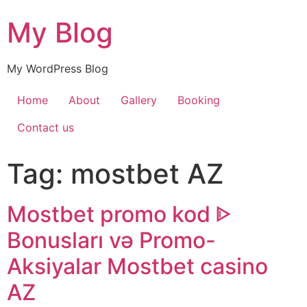
My Blog
My WordPress Blog
Home
About
Gallery
Booking
Contact us
Tag:
mostbet AZ
Mostbet promo kod ᐈ
Bonusları və Promo-
Aksiyalar Mostbet casino
AZ