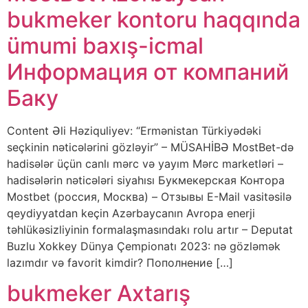
bukmeker kontoru haqqında
ümumi baxış-icmal
Информация от компаний
Баку
Content Əli Həziquliyev: “Ermənistan Türkiyədəki
seçkinin nəticələrini gözləyir” – MÜSAHİBƏ MostBet-də
hadisələr üçün canlı mərc və yayım Mərc marketləri –
hadisələrin nəticələri siyahısı Букмекерская Контора
Mostbet (россия, Москва) – Отзывы E-Mail vasitəsilə
qeydiyyatdan keçin Azərbaycanın Avropa enerji
təhlükəsizliyinin formalaşmasındakı rolu artır – Deputat
Buzlu Xokkey Dünya Çempionatı 2023: nə gözləmək
lazımdır və favorit kimdir? Пополнение […]
bukmeker Axtarış