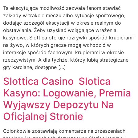
Ta ekscytująca możliwość zezwala fanom stawiać
zakłady w trakcie meczu albo sytuacje sportowego,
dodając szczegół ekscytacji w okresie realnym do
obstawiania. Żeby uzyskać wciągające wrażenia
kasynowe, Slottica oferuje rozrywki spośród krupierami
na żywo, w których gracze mogą wchodzić w
interakcje spośród fachowymi krupierami w okresie
rzeczywistym. A dla tychże, którzy lubią strategiczne
gry karciane, dostępne […]
Slottica Casino ️ Slotica
Kasyno: Logowanie, Premia
Wyjąwszy Depozytu Na
Oficjalnej Stronie
Członkowie zostawiają komentarze na zrzeszeniach,