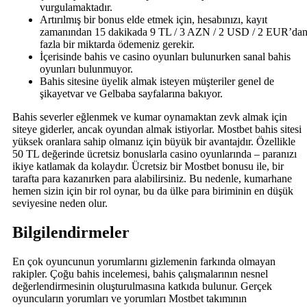
vurgulamaktadır.
Artırılmış bir bonus elde etmek için, hesabınızı, kayıt
zamanından 15 dakikada 9 TL / 3 AZN / 2 USD / 2 EUR’da
fazla bir miktarda ödemeniz gerekir.
İçerisinde bahis ve casino oyunları bulunurken sanal bahis
oyunları bulunmuyor.
Bahis sitesine üyelik almak isteyen müşteriler genel de
şikayetvar ve Gelbaba sayfalarına bakıyor.
Bahis severler eğlenmek ve kumar oynamaktan zevk almak için
siteye giderler, ancak oyundan almak istiyorlar. Mostbet bahis sitesi
yüksek oranlara sahip olmanız için büyük bir avantajdır. Özellikle
50 TL değerinde ücretsiz bonuslarla casino oyunlarında – paranızı
ikiye katlamak da kolaydır. Ücretsiz bir Mostbet bonusu ile, bir
tarafta para kazanırken para alabilirsiniz. Bu nedenle, kumarhane
hemen sizin için bir rol oynar, bu da ülke para biriminin en düşük
seviyesine neden olur.
Bilgilendirmeler
En çok oyuncunun yorumlarını gizlemenin farkında olmayan
rakipler. Çoğu bahis incelemesi, bahis çalışmalarının nesnel
değerlendirmesinin oluşturulmasına katkıda bulunur. Gerçek
oyuncuların yorumları ve yorumları Mostbet takımının