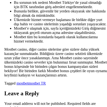
Bu sorunun tek nedeni Mostbet Türkiye’de yasal olmadığı
için BTK tarafından giriş adresleri engellenmektedir.
Bununla birlikte, güvenilir bir yerden okuyarak site hakkında
bilgi almak da mümkündür.
Ülkemizde hizmet vermeye başlaması ile birlikte diğer yurt
dışı bahis ve casino sitelerinin yaşadığı sorunları yaşayacaktır.
Mostbet’e ulaşmak için, sayfa içeriğimizdeki Giriş düğmesini
tıklayarak geçerli oturum açma adresine ulaşabilirsiniz.
Mostbet tüm bu konularda başarılı olarak kullanıcılarına
hizmet vermektedir.
Mostbet casino, diğer casino sitelerine göre sizlere daha yüksek
kazançlar sunmaktadır. Bildiğiniz üzere casino sektörü ülkemizde
uzun yıllar önce yasaklanmıştı. Ama Mostbet casino sayesinde
ülkemizdeki casino severler için bulunmaz fırsat sunmuştur. Mostbet
bonus köşesinde bir birinden çılgın bonus kampanyaları sizleri
bekliyor! Bir birinden farklı Mostbet bonus çeşitleri ile oyun oynam
keyfinizi katlayın ve kazançlarınızı artırın.
Tagged
mostbet
mostbet TR
Leave a Reply
Your email address will not be published.
Required fields are