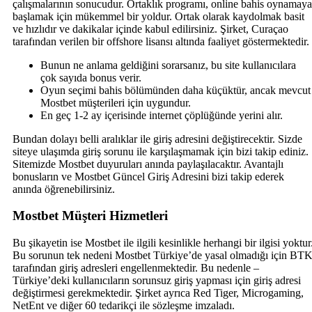
çalışmalarının sonucudur. Ortaklık programı, online bahis oynamaya
başlamak için mükemmel bir yoldur. Ortak olarak kaydolmak basit
ve hızlıdır ve dakikalar içinde kabul edilirsiniz. Şirket, Curaçao
tarafından verilen bir offshore lisansı altında faaliyet göstermektedir.
Bunun ne anlama geldiğini sorarsanız, bu site kullanıcılara
çok sayıda bonus verir.
Oyun seçimi bahis bölümünden daha küçüktür, ancak mevcut
Mostbet müşterileri için uygundur.
En geç 1-2 ay içerisinde internet çöplüğünde yerini alır.
Bundan dolayı belli aralıklar ile giriş adresini değiştirecektir. Sizde
siteye ulaşımda giriş sorunu ile karşılaşmamak için bizi takip ediniz.
Sitemizde Mostbet duyuruları anında paylaşılacaktır. Avantajlı
bonusların ve Mostbet Güncel Giriş Adresini bizi takip ederek
anında öğrenebilirsiniz.
Mostbet Müşteri Hizmetleri
Bu şikayetin ise Mostbet ile ilgili kesinlikle herhangi bir ilgisi yoktur
Bu sorunun tek nedeni Mostbet Türkiye’de yasal olmadığı için BT
tarafından giriş adresleri engellenmektedir. Bu nedenle –
Türkiye’deki kullanıcıların sorunsuz giriş yapması için giriş adresi
değiştirmesi gerekmektedir. Şirket ayrıca Red Tiger, Microgaming,
NetEnt ve diğer 60 tedarikçi ile sözleşme imzaladı.