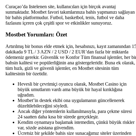
Curaçao’da listelenen site, kullanıcıları için birçok avantaj
sunmaktadır. Mostbet favori takımlarınıza bahis yapmanızı sağlayan
bir bahis platformudur. Futbol, basketbol, tenis, futbol ve daha
fazlasını içeren çok çeşitli spor ve etkinlikler sunuyoruz.
Mostbet Yorumları: Özet
Artırılmış bir bonus elde etmek için, hesabınızı, kayıt zamanından 1
dakikada 9 TL / 3 AZN / 2 USD / 2 EUR’dan fazla bir miktarda
ödemeniz gerekir. Güvenlik ve Konfor Tüm finansal işlemler, her bi
bahsin kalitesi ve popülerliğinin ana göstergeleridir. Buna ek olarak,
tüm hızlı, gizli ve güvenli işlemler, en Mostbet sitesinin tüm
kalitesinin bir özetidir.
Hevesli bir çevrimiçi oyuncu olarak, Mostbet Casino için
büyük umutlarım vardı ama büyük bir hayal kırıklığına
uğradım.
Mostbet’in destek ekibi ona uygulamanın güncellenerek
düzeltilebileceğini söyledi.
Ancak diğer yöntemlerin kullanılmasıyla, para çekme süresi
24 saatten daha kısa bir sürede gerçekleşir.
Kendim oynamaya başlamak istemedim, çünkü büyük riskler
var, sözde asistana güvendim.
Ücretsiz bir şekilde bahis size sunacağımız siteler üzerinden