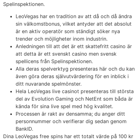
Spelinspektionen.
LeoVegas har en tradition av att då och då ändra
sin välkomstbonus, vilket antyder att det absolut
är en aktiv operatör som ständigt söker nya
trender och möjligheter inom industrin.
Anledningen till att det är ett skattefritt casino är
att detta är ett svenskt casino men svensk
spellicens från Spelinspektionen.
Alla deras spelverktyg presenteras här och du kan
även göra deras självutvärdering för en inblick i
ditt nuvarande spelmönster.
Hela LeoVegas live casinot presenteras till största
del av Evolution Gaming och NetEnt som båda är
kända för sina live spel med hög kvalitet.
Processen är rakt av densamma; du anger ditt
personnummer och verifierar dig sedan genom
BankID.
Dina LeoVegas free spins har ett totalt värde på 100 kr