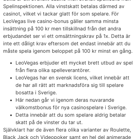
Spelinspektionen. Alla vinstskatt betalas därmed av
casinot, vilket vi tackar glatt för som spelare. För
LeoVegas live casino-bonus gäller samma minsta
insättning på 100 kr men tillskillnad från det andra
erbjudandet ser vi ett omsättningskrav på 1x. Detta är
inte ett dåligt krav eftersom det endast innebär att du
måste spela igenom beloppet på 100 kr minst en gång.
LeoVegas erbjuder ett mycket brett utbud av spel
från flera olika spelleverantörer.
LeoVegas har en svensk licens, vilket innebär att
de har all rätt att marknadsföra sig till spelare
bosatta i Sverige.
Här nedan går vi igenom deras nuvarande
välkomstbonus för nya casinospelare i Sverige.
Detta innebär att du som spelare aldrig betalar
skatt på de vinster du tar ut.
Självklart har de även flera olika varianter av Roulette,
Black Jack och Videopoker samt en hel del animerade