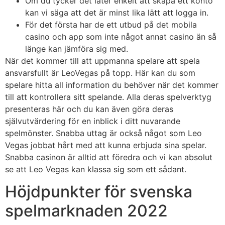
Om du tycker det låter enkelt att skapa ett konto
kan vi säga att det är minst lika lätt att logga in.
För det första har de ett utbud på det mobila
casino och app som inte något annat casino än så
länge kan jämföra sig med.
När det kommer till att uppmanna spelare att spela
ansvarsfullt är LeoVegas på topp. Här kan du som
spelare hitta all information du behöver när det kommer
till att kontrollera sitt spelande. Alla deras spelverktyg
presenteras här och du kan även göra deras
självutvärdering för en inblick i ditt nuvarande
spelmönster. Snabba uttag är också något som Leo
Vegas jobbat hårt med att kunna erbjuda sina spelar.
Snabba casinon är alltid att föredra och vi kan absolut
se att Leo Vegas kan klassa sig som ett sådant.
Höjdpunkter för svenska
spelmarknaden 2022