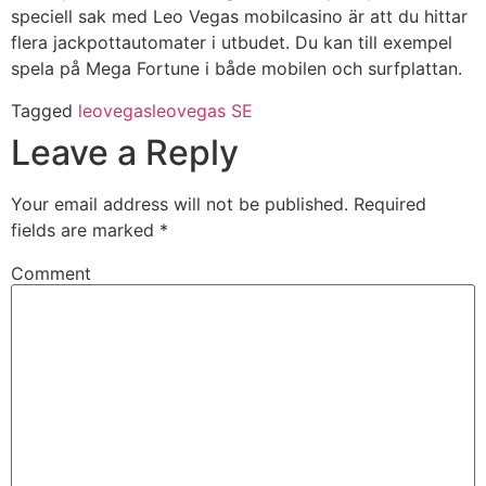
speciell sak med Leo Vegas mobilcasino är att du hittar
flera jackpottautomater i utbudet. Du kan till exempel
spela på Mega Fortune i både mobilen och surfplattan.
Tagged
leovegas
leovegas SE
Leave a Reply
Your email address will not be published.
Required
fields are marked
*
Comment