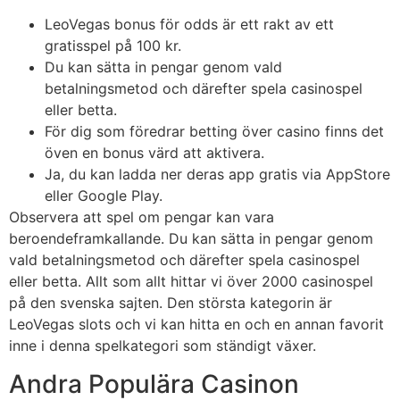
LeoVegas bonus för odds är ett rakt av ett
gratisspel på 100 kr.
Du kan sätta in pengar genom vald
betalningsmetod och därefter spela casinospel
eller betta.
För dig som föredrar betting över casino finns det
öven en bonus värd att aktivera.
Ja, du kan ladda ner deras app gratis via AppStore
eller Google Play.
Observera att spel om pengar kan vara
beroendeframkallande. Du kan sätta in pengar genom
vald betalningsmetod och därefter spela casinospel
eller betta. Allt som allt hittar vi över 2000 casinospel
på den svenska sajten. Den största kategorin är
LeoVegas slots och vi kan hitta en och en annan favorit
inne i denna spelkategori som ständigt växer.
Andra Populära Casinon