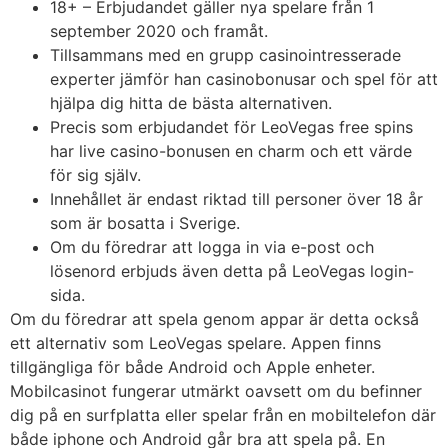
18+ – Erbjudandet gäller nya spelare från 1
september 2020 och framåt.
Tillsammans med en grupp casinointresserade
experter jämför han casinobonusar och spel för att
hjälpa dig hitta de bästa alternativen.
Precis som erbjudandet för LeoVegas free spins
har live casino-bonusen en charm och ett värde
för sig själv.
Innehållet är endast riktad till personer över 18 år
som är bosatta i Sverige.
Om du föredrar att logga in via e-post och
lösenord erbjuds även detta på LeoVegas login-
sida.
Om du föredrar att spela genom appar är detta också
ett alternativ som LeoVegas spelare. Appen finns
tillgängliga för både Android och Apple enheter.
Mobilcasinot fungerar utmärkt oavsett om du befinner
dig på en surfplatta eller spelar från en mobiltelefon där
både iphone och Android går bra att spela på. En