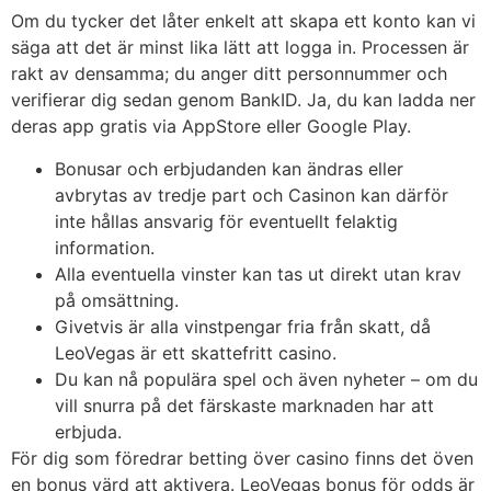
Om du tycker det låter enkelt att skapa ett konto kan vi
säga att det är minst lika lätt att logga in. Processen är
rakt av densamma; du anger ditt personnummer och
verifierar dig sedan genom BankID. Ja, du kan ladda ner
deras app gratis via AppStore eller Google Play.
Bonusar och erbjudanden kan ändras eller
avbrytas av tredje part och Casinon kan därför
inte hållas ansvarig för eventuellt felaktig
information.
Alla eventuella vinster kan tas ut direkt utan krav
på omsättning.
Givetvis är alla vinstpengar fria från skatt, då
LeoVegas är ett skattefritt casino.
Du kan nå populära spel och även nyheter – om du
vill snurra på det färskaste marknaden har att
erbjuda.
För dig som föredrar betting över casino finns det öven
en bonus värd att aktivera. LeoVegas bonus för odds är