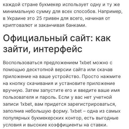
каждой стране букмекер использует одну и ту же
минимальную сумму для всех способов. Например,
в Украине это 25 гривен для всего, начиная от
криптовалют и заканчивая банками.
Официальный сайт: как
зайти, интерфейс
Воспользоваться предложением 1xbet можно с
помощью десктопной версии сайта или скачав
приложение на ваше устройство. Просто нажмите
на кнопку скачивания и установите приложение
вручную. Затем запустите его и введите ваше имя
пользователя и пароль. Если у вас нет учетной
записи 1xbet, вам придется зарегистрироваться,
заполнив небольшую форму. 1xbet – одна из самых
популярных букмекерских контор, есть выгодные
условия и высокие коэффициенты на ставки.