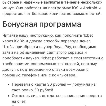
быстрые и надежные выплаты в течение нескольких
минут. Оно работает на платформах iOS и Android и
предоставляет большое количество возможностей.
Бонусная программа
Читайте нашу инструкцию, как пополнить 1xbet
через КИВИ и другие способы перевода денег.
Чтобы приобрести ваучер Royal Pay, необходимо
зайти на официальный сайт этого сервиса и
приобрести ваучер. 1xbet работает в соответствии с
требованиями современных технологий, поэтому
доступ к подтверждению ставки возможен с
помощью телефона или с компьютера.
Перевели с карты 30 рублей — получили на
счет ровно 30 рублей.
Осталось лишь дождаться зачисления средств
на счет.