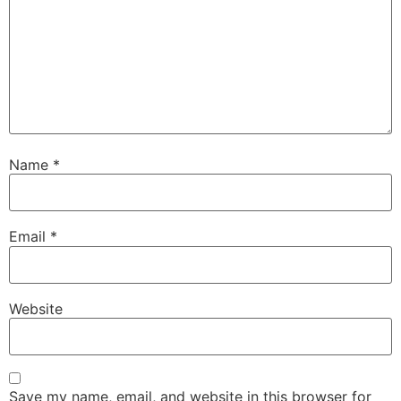
Name
*
Email
*
Website
Save my name, email, and website in this browser for