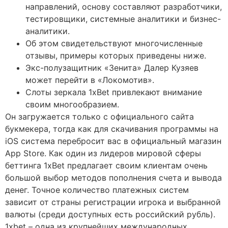
направлений, основу составляют разработчики,
тестировщики, системные аналитики и бизнес-
аналитики.
Об этом свидетельствуют многочисленные
отзывы, примеры которых приведены ниже.
Экс-полузащитник «Зенита» Далер Кузяев
может перейти в «Локомотив».
Слоты зеркала 1xBet привлекают внимание
своим многообразием.
Он загружается только с официального сайта
букмекера, тогда как для скачивания программы на
iOS система перебросит вас в официальный магазин
App Store. Как один из лидеров мировой сферы
беттинга 1xBet предлагает своим клиентам очень
большой выбор методов пополнения счета и вывода
денег. Точное количество платежных систем
зависит от страны регистрации игрока и выбранной
валюты (среди доступных есть российский рубль).
1xbet – одна из крупнейших международных