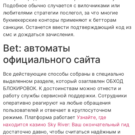
Подобное обычно случается с вилочниками или
любителями стратегии послегол, за что многие
букмекерские конторы применяют к бетторам
санкции. Останется ввести подтверждающий код из
смс и дождаться зачисления.
Bet: автоматы
официального сайта
Все действующие способы собраны в специально
выделенном разделе, который озаглавлен ОБХОД
БЛОКИРОВОК. К достоинствам можно отнести и
работу службы сервисной поддержки. Сотрудники
оперативно реагируют на любые обращения
пользователей и отвечает в круглосуточном
режиме. Платформа работает
Узнайте, где
находится казино Sky River: Ваш окончательный гид
достаточно давно, чтобы считаться надёжным и