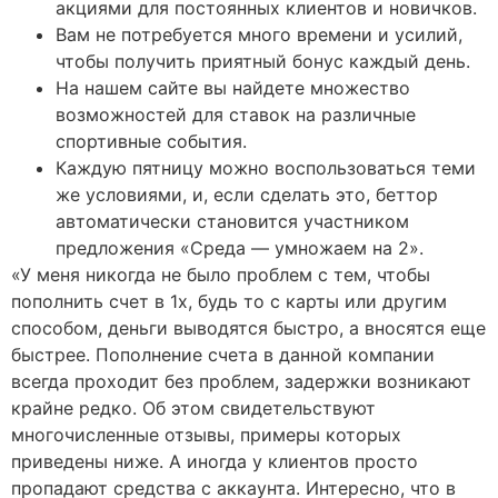
акциями для постоянных клиентов и новичков.
Вам не потребуется много времени и усилий,
чтобы получить приятный бонус каждый день.
На нашем сайте вы найдете множество
возможностей для ставок на различные
спортивные события.
Каждую пятницу можно воспользоваться теми
же условиями, и, если сделать это, беттор
автоматически становится участником
предложения «Среда — умножаем на 2».
«У меня никогда не было проблем с тем, чтобы
пополнить счет в 1х, будь то с карты или другим
способом, деньги выводятся быстро, а вносятся еще
быстрее. Пополнение счета в данной компании
всегда проходит без проблем, задержки возникают
крайне редко. Об этом свидетельствуют
многочисленные отзывы, примеры которых
приведены ниже. А иногда у клиентов просто
пропадают средства с аккаунта. Интересно, что в