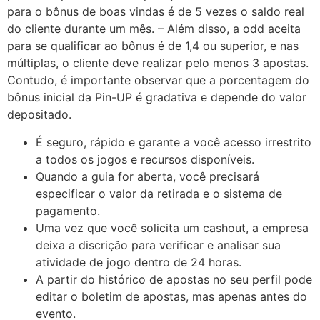
para o bônus de boas vindas é de 5 vezes o saldo real
do cliente durante um mês. – Além disso, a odd aceita
para se qualificar ao bônus é de 1,4 ou superior, e nas
múltiplas, o cliente deve realizar pelo menos 3 apostas.
Contudo, é importante observar que a porcentagem do
bônus inicial da Pin-UP é gradativa e depende do valor
depositado.
É seguro, rápido e garante a você acesso irrestrito
a todos os jogos e recursos disponíveis.
Quando a guia for aberta, você precisará
especificar o valor da retirada e o sistema de
pagamento.
Uma vez que você solicita um cashout, a empresa
deixa a discrição para verificar e analisar sua
atividade de jogo dentro de 24 horas.
A partir do histórico de apostas no seu perfil pode
editar o boletim de apostas, mas apenas antes do
evento.