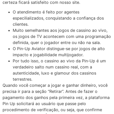
certeza ficará satisfeito com nosso site.
O atendimento é feito por agentes
especilializados, conquistando a confiança dos
clientes.
Muito semelhantes aos jogos de cassino ao vivo,
os jogos de TV acontecem com uma programação
definida, quer o jogador entre ou não na sala.
O Pin-Up Aviator distingue-se por jogos de alto
impacto e jogabilidade multijogador.
Por tudo isso, o cassino ao vivo da Pin-Up é um
verdadeiro salto num cassino real, com a
autenticidade, luxo e glamour dos cassinos
terrestres.
Quando você começar a jogar e ganhar dinheiro, você
precisa ir para a seção “Retirar”. Antes de fazer o
pagamento dos ganhos pela primeira vez, a plataforma
Pin Up solicitará ao usuário que passe pelo
procedimento de verificação, ou seja, que confirme