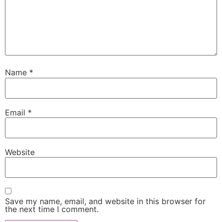
Name
*
Email
*
Website
Save my name, email, and website in this browser for
the next time I comment.