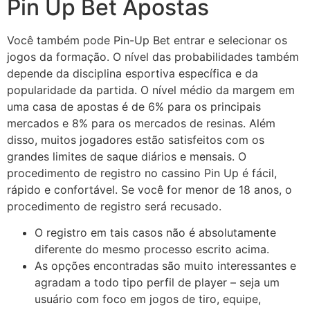
Pin Up Bet Apostas
Você também pode Pin-Up Bet entrar e selecionar os
jogos da formação. O nível das probabilidades também
depende da disciplina esportiva específica e da
popularidade da partida. O nível médio da margem em
uma casa de apostas é de 6% para os principais
mercados e 8% para os mercados de resinas. Além
disso, muitos jogadores estão satisfeitos com os
grandes limites de saque diários e mensais. O
procedimento de registro no cassino Pin Up é fácil,
rápido e confortável. Se você for menor de 18 anos, o
procedimento de registro será recusado.
O registro em tais casos não é absolutamente
diferente do mesmo processo escrito acima.
As opções encontradas são muito interessantes e
agradam a todo tipo perfil de player – seja um
usuário com foco em jogos de tiro, equipe,