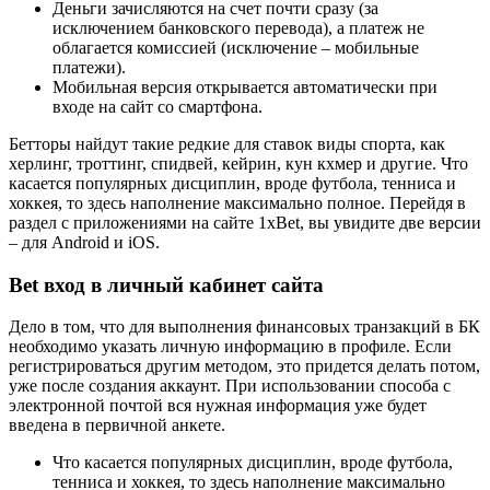
Деньги зачисляются на счет почти сразу (за
исключением банковского перевода), а платеж не
облагается комиссией (исключение – мобильные
платежи).
Мобильная версия открывается автоматически при
входе на сайт со смартфона.
Бетторы найдут такие редкие для ставок виды спорта, как
херлинг, троттинг, спидвей, кейрин, кун кхмер и другие. Что
касается популярных дисциплин, вроде футбола, тенниса и
хоккея, то здесь наполнение максимально полное. Перейдя в
раздел с приложениями на сайте 1xBet, вы увидите две версии
– для Android и iOS.
Bet вход в личный кабинет сайта
Дело в том, что для выполнения финансовых транзакций в БК
необходимо указать личную информацию в профиле. Если
регистрироваться другим методом, это придется делать потом,
уже после создания аккаунт. При использовании способа с
электронной почтой вся нужная информация уже будет
введена в первичной анкете.
Что касается популярных дисциплин, вроде футбола,
тенниса и хоккея, то здесь наполнение максимально