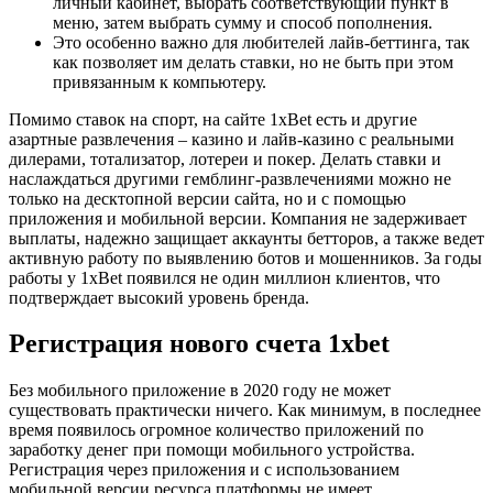
личный кабинет, выбрать соответствующий пункт в
меню, затем выбрать сумму и способ пополнения.
Это особенно важно для любителей лайв-беттинга, так
как позволяет им делать ставки, но не быть при этом
привязанным к компьютеру.
Помимо ставок на спорт, на сайте 1xBet есть и другие
азартные развлечения – казино и лайв-казино с реальными
дилерами, тотализатор, лотереи и покер. Делать ставки и
наслаждаться другими гемблинг-развлечениями можно не
только на десктопной версии сайта, но и с помощью
приложения и мобильной версии. Компания не задерживает
выплаты, надежно защищает аккаунты бетторов, а также ведет
активную работу по выявлению ботов и мошенников. За годы
работы у 1xBet появился не один миллион клиентов, что
подтверждает высокий уровень бренда.
Регистрация нового счета 1xbet
Без мобильного приложение в 2020 году не может
существовать практически ничего. Как минимум, в последнее
время появилось огромное количество приложений по
заработку денег при помощи мобильного устройства.
Регистрация через приложения и с использованием
мобильной версии ресурса платформы не имеет