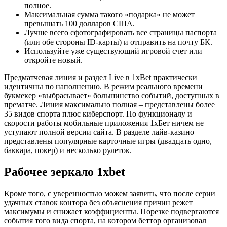
полное.
Максимальная сумма такого «подарка» не может
превышать 100 долларов США.
Лучше всего сфотографировать все страницы паспорта
(или обе стороны ID-карты) и отправить на почту БК.
Используйте уже существующий игровой счет или
откройте новый.
Предматчевая линия и раздел Live в 1xBet практически
идентичны по наполнению. В режим реального времени
букмекер «выбрасывает» большинство событий, доступных в
прематче. Линия максимально полная – представлены более
35 видов спорта плюс киберспорт. По функционалу и
скорости работы мобильные приложения 1хБет ничем не
уступают полной версии сайта. В разделе лайв-казино
представлены популярные карточные игры (двадцать одно,
баккара, покер) и несколько рулеток.
Рабочее зеркало 1xbet
Кроме того, с уверенностью можем заявить, что после серии
удачных ставок контора без объяснения причин режет
максимумы и снижает коэффициенты. Порезке подвергаются
события того вида спорта, на котором беттор организовал