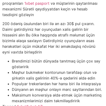
proqramları
1xbet pasport
və müştərinin qaytarılması
mexanizmi Sürətli qeydiyyatdan keçin və hesab
təsdiqini gözləyin
200 ödəniş üsulundan biri ilə ən azı 30$ pul çıxarın.
Daimi gətirdiyiniz hər oyunçudan xalis gəlirin bir
hissəsini alın Bu ölkə haqqında ətraflı məlumat üçün
bizimlə əlaqə saxlayın Gətirdiyiniz oyunçuların əsas
hərəkətləri üçün mükafat Hər iki əməkdaşlıq növünü
eyni vaxtda birləşdirin
Brendimizi bütün dünyada tanıtmaq üçün çox səy
göstəririk
Məşhur bukmeker kontorunun tərəfdaşı olun və
şirkətin xalis gəlirinin 40%-ə qədərini əldə edin
Populyar trekerlərdən hər hansı biri ilə inteqrasiya
Dünyanın ən məşhur onlayn mərc saytlarından biri.
Maksimum konversiya əldə etmək üçün marketinq
mexanizmlərimizi daim təkmilləşdiririk