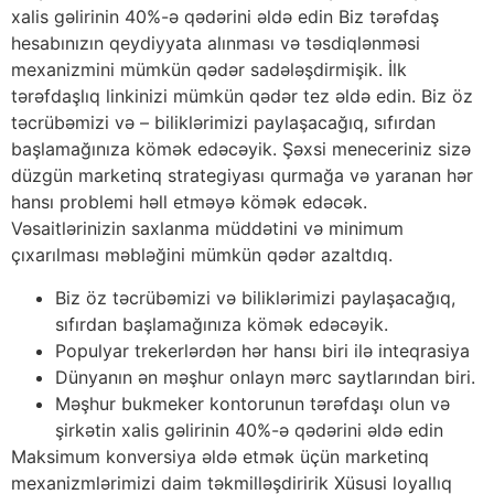
xalis gəlirinin 40%-ə qədərini əldə edin Biz tərəfdaş
hesabınızın qeydiyyata alınması və təsdiqlənməsi
mexanizmini mümkün qədər sadələşdirmişik. İlk
tərəfdaşlıq linkinizi mümkün qədər tez əldə edin. Biz öz
təcrübəmizi və – biliklərimizi paylaşacağıq, sıfırdan
başlamağınıza kömək edəcəyik. Şəxsi meneceriniz sizə
düzgün marketinq strategiyası qurmağa və yaranan hər
hansı problemi həll etməyə kömək edəcək.
Vəsaitlərinizin saxlanma müddətini və minimum
çıxarılması məbləğini mümkün qədər azaltdıq.
Biz öz təcrübəmizi və biliklərimizi paylaşacağıq,
sıfırdan başlamağınıza kömək edəcəyik.
Populyar trekerlərdən hər hansı biri ilə inteqrasiya
Dünyanın ən məşhur onlayn mərc saytlarından biri.
Məşhur bukmeker kontorunun tərəfdaşı olun və
şirkətin xalis gəlirinin 40%-ə qədərini əldə edin
Maksimum konversiya əldə etmək üçün marketinq
mexanizmlərimizi daim təkmilləşdiririk Xüsusi loyallıq