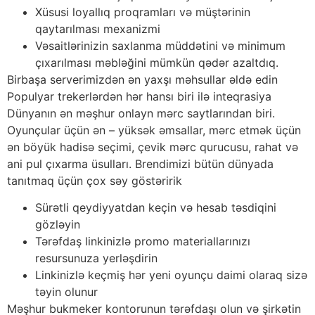
Xüsusi loyallıq proqramları və müştərinin
qaytarılması mexanizmi
Vəsaitlərinizin saxlanma müddətini və minimum
çıxarılması məbləğini mümkün qədər azaltdıq.
Birbaşa serverimizdən ən yaxşı məhsullar əldə edin
Populyar trekerlərdən hər hansı biri ilə inteqrasiya
Dünyanın ən məşhur onlayn mərc saytlarından biri.
Oyunçular üçün ən – yüksək əmsallar, mərc etmək üçün
ən böyük hadisə seçimi, çevik mərc qurucusu, rahat və
ani pul çıxarma üsulları. Brendimizi bütün dünyada
tanıtmaq üçün çox səy göstəririk
Sürətli qeydiyyatdan keçin və hesab təsdiqini
gözləyin
Tərəfdaş linkinizlə promo materiallarınızı
resursunuza yerləşdirin
Linkinizlə keçmiş hər yeni oyunçu daimi olaraq sizə
təyin olunur
Məşhur bukmeker kontorunun tərəfdaşı olun və şirkətin