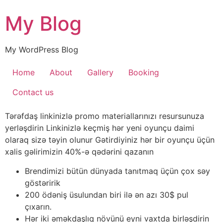
My Blog
My WordPress Blog
Home
About
Gallery
Booking
Contact us
Tərəfdaş linkinizlə promo materiallarınızı resursunuza
yerləşdirin Linkinizlə keçmiş hər yeni oyunçu daimi
olaraq sizə təyin olunur Gətirdiyiniz hər bir oyunçu üçün
xalis gəlirimizin 40%-ə qədərini qazanın
Brendimizi bütün dünyada tanıtmaq üçün çox səy
göstəririk
200 ödəniş üsulundan biri ilə ən azı 30$ pul
çıxarın.
Hər iki əməkdaşlıq növünü eyni vaxtda birləşdirin