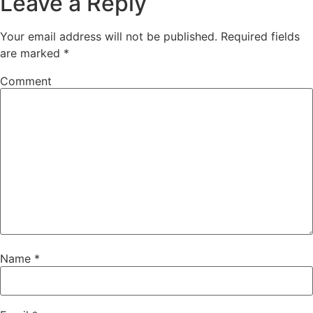
Leave a Reply
Your email address will not be published.
Required fields
are marked
*
Comment
Name
*