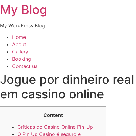
My Blog
My WordPress Blog
Home
About
Gallery
Booking
Contact us
Jogue por dinheiro real
em cassino online
Content
Críticas do Casino Online Pin-Up
O Pin Up Casino é seguro e