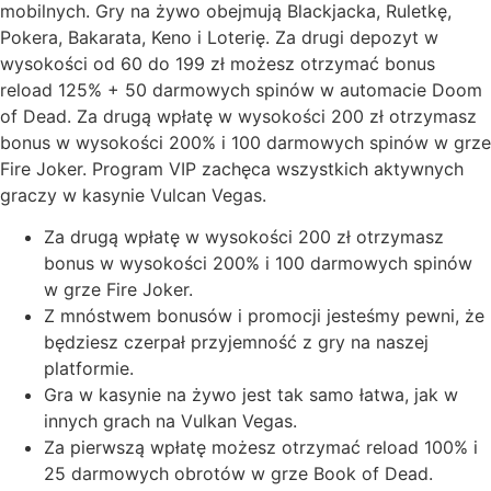
mobilnych. Gry na żywo obejmują Blackjacka, Ruletkę,
Pokera, Bakarata, Keno i Loterię. Za drugi depozyt w
wysokości od 60 do 199 zł możesz otrzymać bonus
reload 125% + 50 darmowych spinów w automacie Doom
of Dead. Za drugą wpłatę w wysokości 200 zł otrzymasz
bonus w wysokości 200% i 100 darmowych spinów w grze
Fire Joker. Program VIP zachęca wszystkich aktywnych
graczy w kasynie Vulcan Vegas.
Za drugą wpłatę w wysokości 200 zł otrzymasz
bonus w wysokości 200% i 100 darmowych spinów
w grze Fire Joker.
Z mnóstwem bonusów i promocji jesteśmy pewni, że
będziesz czerpał przyjemność z gry na naszej
platformie.
Gra w kasynie na żywo jest tak samo łatwa, jak w
innych grach na Vulkan Vegas.
Za pierwszą wpłatę możesz otrzymać reload 100% i
25 darmowych obrotów w grze Book of Dead.