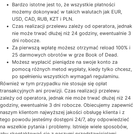
Bardzo istotne jest to, że wszystkie płatności
możemy dokonywać w takich walutach jak EUR,
USD, CAD, RUB, KZT i PLN.
Czas realizacji przelewu zależy od operatora, jednak
nie może trwać dłużej niż 24 godziny, ewentualnie 3
dni robocze.
Za pierwszą wpłatę możesz otrzymać reload 100% i
25 darmowych obrotów w grze Book of Dead.
Możesz wypłacić pieniądze na swoje konto za
pomocą różnych metod wypłaty, kiedy tylko chcesz,
po spełnieniu wszystkich wymagań regulaminu.
Również w tym przypadku nie stosuje się opłat
transakcyjnych ani prowizji. Czas realizacji przelewu
zależy od operatora, jednak nie może trwać dłużej niż 24
godziny, ewentualnie 3 dni robocze. Obiecujemy zapewnić
naszym klientom najwyższej jakości obsługę klienta i z
tego powodu jesteśmy dostępni 24/7, aby odpowiedzieć
na wszelkie pytania i problemy. Istnieje wiele sposobów,
aby skontaktować się z naszymi przedstawicielami