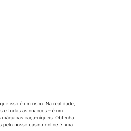
que isso é um risco. Na realidade,
as e todas as nuances – é um
 máquinas caça-níqueis. Obtenha
s pelo nosso casino online é uma