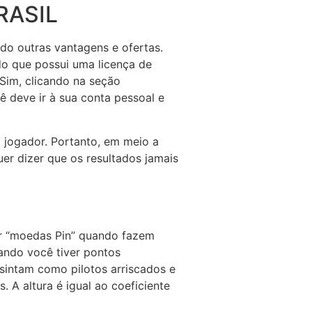
RASIL
do outras vantagens e ofertas.
do que possui uma licença de
 Sim, clicando na seção
 deve ir à sua conta pessoal e
 jogador. Portanto, em meio a
er dizer que os resultados jamais
ar “moedas Pin” quando fazem
ando você tiver pontos
 sintam como pilotos arriscados e
 A altura é igual ao coeficiente