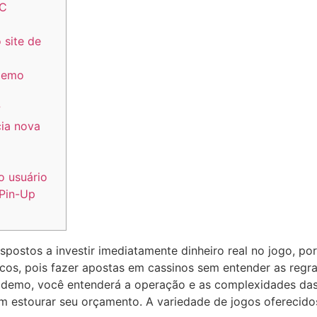
PC
 site de
 demo
?
cia nova
o usuário
 Pin-Up
postos a investir imediatamente dinheiro real no jogo, por
cos, pois fazer apostas em cassinos sem entender as regr
demo, você entenderá a operação e as complexidades das
em estourar seu orçamento. A variedade de jogos oferecido