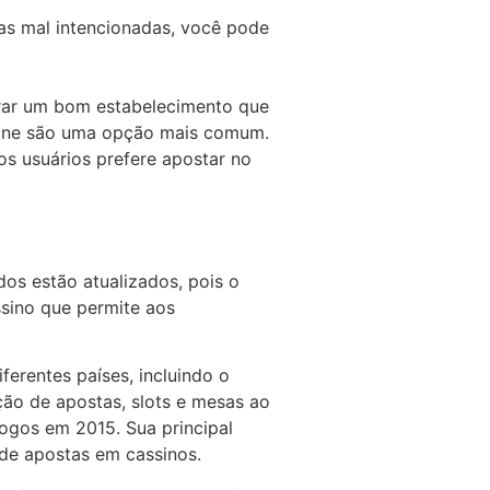
oas mal intencionadas, você pode
trar um bom estabelecimento que
online são uma opção mais comum.
os usuários prefere apostar no
os estão atualizados, pois o
ssino que permite aos
erentes países, incluindo o
ção de apostas, slots e mesas ao
jogos em 2015. Sua principal
 de apostas em cassinos.