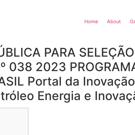
Home
About
Ga
BLICA PARA SELEÇÃO
º 038 2023 PROGRAM
SIL Portal da Inovaçã
tróleo Energia e Inovaç