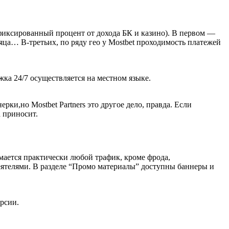
иксированный процент от дохода БК и казино). В первом —
яца… В-третьих, по ряду гео у Mostbet проходимость платежей
жка 24/7 осуществляется на местном языке.
рки,но Mostbet Partners это другое дело, правда. Если
а приносит.
мается практически любой трафик, кроме фрода,
еятелями. В разделе “Промо материалы” доступны баннеры и
рсии.