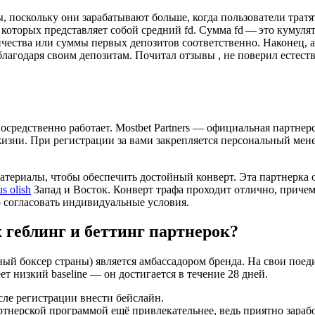
 поскольку они зарабатывают больше, когда пользователи тратя
 которых представляет собой средний fd. Сумма fd — это кумулят
ичества или суммы первых депозитов соответственно. Наконец, ar
благодаря своим депозитам. Почитал отзывы , не поверил естест
посредственно работает. Mostbet Partners — официальная партне
зни. При регистрации за вами закрепляется персональный менед
атериалы, чтобы обеспечить достойный конверт. Эта партнерка
s olish
Запад и Восток. Конверт трафа проходит отлично, приче
о согласовать индивидуальные условия.
х геблинг и беттинг партнерок?
ый боксер страны) является амбассадором бренда. На свои поед
ет низкий baseline — он достигается в течение 28 дней.
сле регистрации внести бейслайн.
ртнерской программой ещё привлекательнее, ведь приятно зарабо