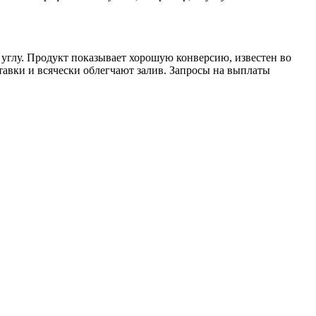
углу. Продукт показывает хорошую конверсию, известен во
тавки и всячески облегчают залив. Запросы на выплаты