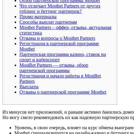
Обзор партнерской программы Mostbet
Что отличает Mostbet Partners от других
геблинг и беттинг партнерок?
Промо материалы
Способы выплат партнерам
Mostbet Partners – оффер, отзывы, актуальная
статистика
Отзывы и вопросы о Mostbet Partners
Регистрация в партнерской программе
Mostbet
Партнерская программа казино, ставок на
спорт и киберспорт
MostBet Partners — отзывы, обзор
партнерской программы
Регистрация и начало работы в MostBet
Partners
Выплаты
Отзывы о партнерской программе Mostbet
Из минусов нет приложений, и раньше активно банились домен
Но могу смело рекомендовать их как надежную партнерскую п
Уровень, в свою очередь, влияет на курс обмена выигран
Mostbet специализируется на онлайн-казино и беттинге н