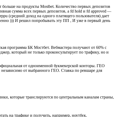
т больше на продукты Mostbet. Количество первых депозитов
ивная сумма всех первых депозитов, а fd hold и fd approved —
ppu (средний доход на одного платящего пользователя) дает
венно ))) И решил попробывать эту ПП , И уже в первый день
рская программа БК Мостбет. Вебмастера получают от 60% с
жер, который не только проконсультирует по трафику, но и
 официальная от одноименной букмекерской конторы. ГЕО
м независимо от выбранного ГЕО. Ставка по ревшаре для
инки, которые транслируются по центральным каналам страны,
тать на трафике и получить, например, ноутбук.