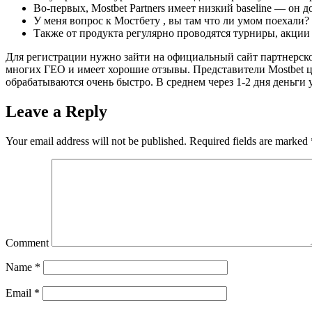
Во-первых, Mostbet Partners имеет низкий baseline — он д
У меня вопрос к Мостбету , вы там что ли умом поехали?
Также от продукта регулярно проводятся турниры, акции
Для регистрации нужно зайти на официальный сайт партнерско
многих ГЕО и имеет хорошие отзывы. Представители Mostbet ц
обрабатываются очень быстро. В среднем через 1-2 дня деньги 
Leave a Reply
Your email address will not be published.
Required fields are marked
Comment
Name
*
Email
*