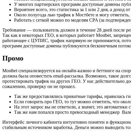
У многих партнерских программ доступные домены публ
Вероятнее всего, это статистика за 1 или 2 дня, а доход
Около полугода лью трафик в Мостбете и могу отметить, 
Работать с сеткой можно по моделям CPA (за подтвержде
Требование — пользователь должен в течение 28 дней после р
Так как в некоторых ГЕО, в которых работает Mostbet, запреще
работающее с ЦУПИС, трафик напрямую не принимается, потом
программ доступные домены публикуются бесконечным потоком
Промо
Mostbet специализируется на онлайн-казино и беттинге на спо
должна была оповестить email-рассылка. Возможно, такое долго
протестировать трафик на других ГЕО. У нас действительно дос
сожалению, проверку он не прошел.
Так же предоставлялись приватные тарифы, нравилась гиб
Если говорить про ГЕО, то тут можно отметить, что около
На этот запрос вы не ответили, а значит, это автоматики 
Так же нам попался просто превосходный менеджер Вале
Интерфейс личного кабинета интуитивно понятен и функционал
стабильным источником заработка. Деньги можно выводить толь