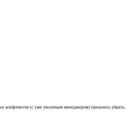
ных конфликтов (с уже уволеным менеджером) пришлось убрать.