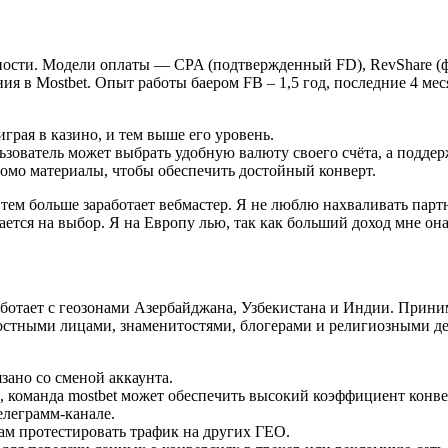
ности. Модели оплаты — CPA (подтвержденный FD), RevShare (ф
я в Mostbet. Опыт работы баером FB – 1,5 год, последние 4 мес
грая в казино, и тем выше его уровень.
льзователь может выбрать удобную валюту своего счёта, а поддер
омо материалы, чтобы обеспечить достойный конверт.
 тем больше заработает вебмастер. Я не люблю нахваливать партне
дается на выбор. Я на Европу лью, так как больший доход мне он
аботает с геозонами Азербайджана, Узбекистана и Индии. Прини
ностными лицами, знаменитостями, блогерами и религиозными д
язано со сменой аккаунта.
 команда mostbet может обеспечить высокий коэффициент конве
елеграмм-канале.
ам протестировать трафик на других ГЕО.