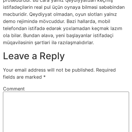
prosedurdur. Bu cara yalnız qeydiyyatdan keçmiş
istifadəçilərin real pul üçün oynaya bilməsi səbəbindən
məcburidir. Qeydiyyat olmadan, oyun slotları yalnız
demo rejimində mövcuddur. Bəzi hallarda, mobil
telefondan istifadə edərək yoxlamadan keçmək lazım
ola bilər. Bundan əlavə, yeni başlayanlar istifadəçi
müqaviləsinin şərtləri ilə razılaşmalıdırlar.
Leave a Reply
Your email address will not be published.
Required
fields are marked
*
Comment