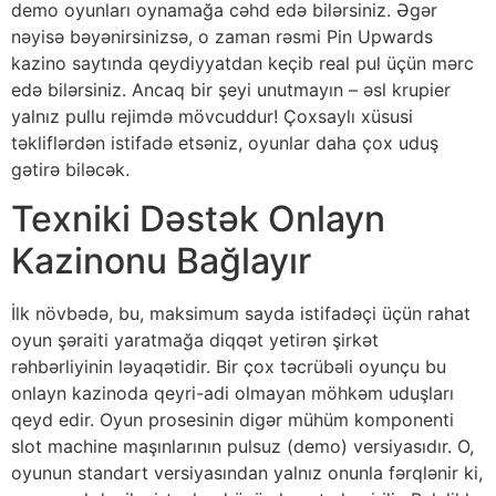
demo oyunları oynamağa cəhd edə bilərsiniz. Əgər
nəyisə bəyənirsinizsə, o zaman rəsmi Pin Upwards
kazino saytında qeydiyyatdan keçib real pul üçün mərc
edə bilərsiniz. Ancaq bir şeyi unutmayın – əsl krupier
yalnız pullu rejimdə mövcuddur! Çoxsaylı xüsusi
təkliflərdən istifadə etsəniz, oyunlar daha çox uduş
gətirə biləcək.
Texniki Dəstək Onlayn
Kazinonu Bağlayır
İlk növbədə, bu, maksimum sayda istifadəçi üçün rahat
oyun şəraiti yaratmağa diqqət yetirən şirkət
rəhbərliyinin ləyaqətidir. Bir çox təcrübəli oyunçu bu
onlayn kazinoda qeyri-adi olmayan möhkəm uduşları
qeyd edir. Oyun prosesinin digər mühüm komponenti
slot machine maşınlarının pulsuz (demo) versiyasıdır. O,
oyunun standart versiyasından yalnız onunla fərqlənir ki,