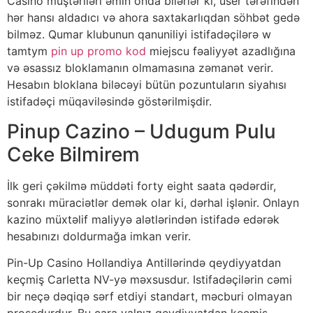
Casino müştəriləri əmin onda bilərlər ki, user tərəfindən
hər hansı aldadıcı və ahora saxtakarlıqdan söhbət gedə
bilməz. Qumar klubunun qanuniliyi istifadəçilərə w
tamtym
pin up promo kod
miejscu fəaliyyət azadlığına
və əsassız bloklamanın olmamasına zəmanət verir.
Hesabın bloklana biləcəyi bütün pozuntuların siyahısı
istifadəçi müqaviləsində göstərilmişdir.
Pinup Cazino – Udugum Pulu
Ceke Bilmirem
İlk geri çəkilmə müddəti forty eight saata qədərdir,
sonrakı müraciətlər demək olar ki, dərhal işlənir. Onlayn
kazino müxtəlif maliyyə alətlərindən istifadə edərək
hesabınızı doldurmağa imkan verir.
Pin-Up Casino Hollandiya Antillərində qeydiyyatdan
keçmiş Carletta NV-yə məxsusdur. Istifadəçilərin cəmi
bir neçə dəqiqə sərf etdiyi standart, məcburi olmayan