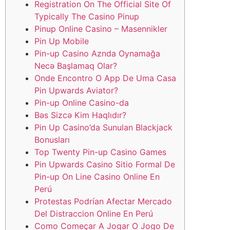
Registration On The Official Site Of
Typically The Casino Pinup
Pinup Online Casino – Masennikler
Pin Up Mobile
Pin-up Casino Aznda Oynamağa
Necə Başlamaq Olar?
Onde Encontro O App De Uma Casa
Pin Upwards Aviator?
Pin-up Online Casino-da
Bəs Sizcə Kim Haqlıdır?
Pin Up Casino’da Sunulan Blackjack
Bonusları
Top Twenty Pin-up Casino Games
Pin Upwards Casino Sitio Formal De
Pin-up On Line Casino Online En
Perú
Protestas Podrían Afectar Mercado
Del Distraccion Online En Perú
Como Começar A Jogar O Jogo De