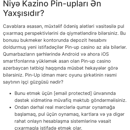
Niyə Kazino Pin-upları Ən
Yaxşısıdır?
Cavablara əsasən, müxtəlif ödəniş alətləri vasitəsilə pul
çıxarmaq perspektivlərini də qiymətləndirə bilərsiniz. Bu
bonusu bukmeker kontorunda depozit hesabını
doldurmuş yeni istifadəçilər Pin-up casino az ala bilərlər.
Qumarbazların şərhlərində Android və ahora iOS
smartfonlarına yükləmək asan olan Pin-up casino
azerbaycan tətbiqi haqqında müsbət hekayələr görə
bilərsiniz. Pin-Up idman mərc oyunu şirkətinin rəsmi
saytının işçi güzgüsü nədir?
Bunu etmək üçün [email protected] ünvanında
dəstək xidmətinə müvafiq məktub göndərməlisiniz.
Ondan dərhal real mərclərlə qumar oynamağa
başlamaq, pul üçün oynamaq, kartlara və ya digər
rahat onlayn hesablaşma sistemlərinə vəsait
çıxarmaqla istifadə etmək olar.