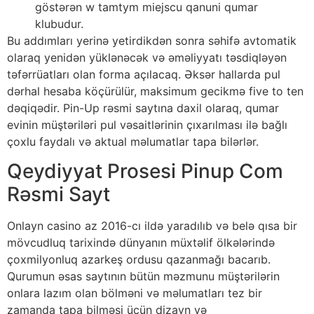
göstərən w tamtym miejscu qanuni qumar
klubudur.
Bu addımları yerinə yetirdikdən sonra səhifə avtomatik
olaraq yenidən yüklənəcək və əməliyyatı təsdiqləyən
təfərrüatları olan forma açılacaq. Əksər hallarda pul
dərhal hesaba köçürülür, maksimum gecikmə five to ten
dəqiqədir. Pin-Up rəsmi saytına daxil olaraq, qumar
evinin müştəriləri pul vəsaitlərinin çıxarılması ilə bağlı
çoxlu faydalı və aktual məlumatlar tapa bilərlər.
Qeydiyyat Prosesi Pinup Com
Rəsmi Sayt
Onlayn casino az 2016-cı ildə yaradılıb və belə qısa bir
mövcudluq tarixində dünyanın müxtəlif ölkələrində
çoxmilyonluq azarkeş ordusu qazanmağı bacarıb.
Qurumun əsas saytının bütün məzmunu müştərilərin
onlara lazım olan bölməni və məlumatları tez bir
zamanda tapa bilməsi üçün dizayn və