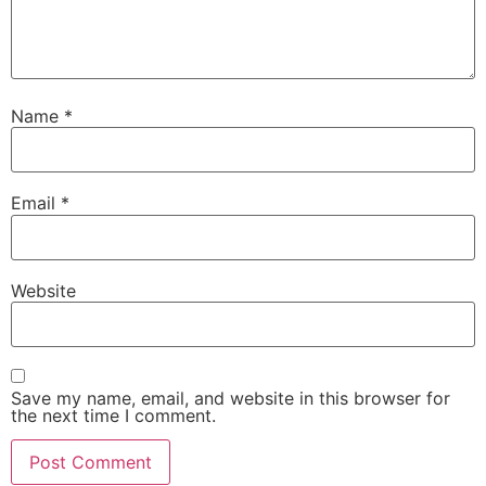
Name
*
Email
*
Website
Save my name, email, and website in this browser for
the next time I comment.