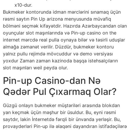
x10-dur.
Bukmeker kontorunda idman mərclərini sınamaq üçün
rəsmi saytın Pin Up arizona menyusunda müvafiq
bölməni seçmək kifayətdir. Hazırda Azərbaycandan olan
oyunçular slot maşınlarında və Pin-up casino on the
internet mərcdə real pulla oynaya bilər və təsirli uduşlar
almağa zəmanət verilir. Düzdür, bukmeker kontoru
yalnız pullu rejimdə mövcuddur və demo versiyası
yoxdur Zaman zaman kazinoda başqa istehsalçıların
slot maşınları weil peyda olur.
Pin-up Casino-dan Nə
Qədər Pul Çıxarmaq Olar?
Güzgü onlayn bukmeker müştəriləri arasında blokdan
yan keçmək üçün məşhur bir üsuldur. Bu, eyni rəsmi
saytdır, lakin İnternetdə fərqli bir ünvanda yerləşir. Bu,
provayderləri Pin-up ilə əlaqəni dayandıran istifadəçilərə