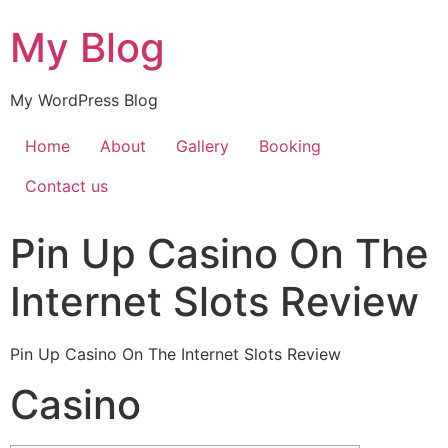
My Blog
My WordPress Blog
Home
About
Gallery
Booking
Contact us
Pin Up Casino On The
Internet Slots Review
Pin Up Casino On The Internet Slots Review
Casino