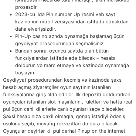
prosesdir.
2023-cü ildə Pin number Up rəsmi veb saytı
kazinonun mobil versiyasından istifadə etməkdən
daha əlverişsizdir.
Pin-Up casino aznda oynamağa başlamaq üçün
qeydiyyat prosedurundan keçməlisiniz.
Bundan sonra, oyunçu saytda olan bütün
funksiyalardan istifadə edə biləcək – hesabı
doldurun və mərc etməyə və kazinoda oynamağa
başlayın.
Qeydiyyat prosedurundan keçmiş və kazinoda şəxsi
hesab açmış ziyarətçilər oyun saytının istənilən
funksiyalarına giriş əldə edirlər. İlk depoziti doldurarkən
oyunçular istənilən slot maşınlarını, ruletləri və hətta real
pul üçün canlı dilerlərlə canlı oyunları seçə biləcəklər.
Şəxsi hesabınıza daxil olmaqla, qonaq istədiyi ödəniş
üsulunu seçib, müvafiq rekvizitləri doldura biləcək.
Oyunçular deyirlər ki, pul dərhal Pinup on the internet