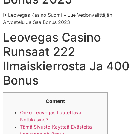
ᐅ Leovegas Kasino Suomi » Lue Vedonvälittäjän
Arvostelu Ja Saa Bonus 2023
Leovegas Casino
Runsaat 222
Ilmaiskierrosta Ja 400
Bonus
Content
Onko Leovegas Luotettava
Nettikasino?
Tämä Sivusto Käyttää Evästeitä