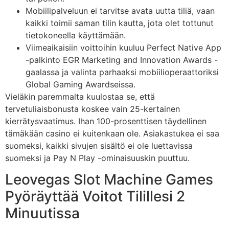
Mobiilipalveluun ei tarvitse avata uutta tiliä, vaan
kaikki toimii saman tilin kautta, jota olet tottunut
tietokoneella käyttämään.
Viimeaikaisiin voittoihin kuuluu Perfect Native App
-palkinto EGR Marketing and Innovation Awards -
gaalassa ja valinta parhaaksi mobiilioperaattoriksi
Global Gaming Awardseissa.
Vieläkin paremmalta kuulostaa se, että
tervetuliaisbonusta koskee vain 25-kertainen
kierrätysvaatimus. Ihan 100-prosenttisen täydellinen
tämäkään casino ei kuitenkaan ole. Asiakastukea ei saa
suomeksi, kaikki sivujen sisältö ei ole luettavissa
suomeksi ja Pay N Play -ominaisuuskin puuttuu.
Leovegas Slot Machine Games
Pyöräyttää Voitot Tilillesi 2
Minuutissa