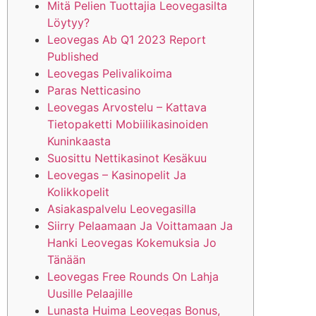
Mitä Pelien Tuottajia Leovegasilta
Löytyy?
Leovegas Ab Q1 2023 Report
Published
Leovegas Pelivalikoima
Paras Netticasino
Leovegas Arvostelu – Kattava
Tietopaketti Mobiilikasinoiden
Kuninkaasta
Suosittu Nettikasinot Kesäkuu
Leovegas – Kasinopelit Ja
Kolikkopelit
Asiakaspalvelu Leovegasilla
Siirry Pelaamaan Ja Voittamaan Ja
Hanki Leovegas Kokemuksia Jo
Tänään
Leovegas Free Rounds On Lahja
Uusille Pelaajille
Lunasta Huima Leovegas Bonus,