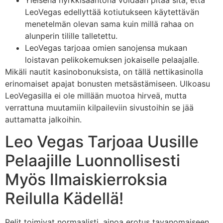
LeoVegas edellyttää kotiutukseen käytettävän
menetelmän olevan sama kuin millä rahaa on
alunperin tilille talletettu.
LeoVegas tarjoaa omien sanojensa mukaan
loistavan pelikokemuksen jokaiselle pelaajalle.
Mikäli nautit kasinobonuksista, on tällä nettikasinolla
erinomaiset apajat bonusten metsästämiseen. Ulkoasu
LeoVegasilla ei ole millään muotoa hirveä, mutta
verrattuna muutamiin kilpaileviin sivustoihin se jää
auttamatta jalkoihin.
Leo Vegas Tarjoaa Uusille
Pelaajille Luonnollisesti
Myös Ilmaiskierroksia
Reilulla Kädellä!
Pelit toimivat normaalisti, ainoa erotus tavanomaiseen