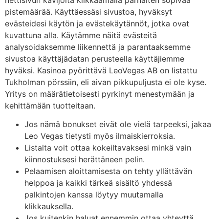
pistemäärää. Käyttäessäsi sivustoa, hyväksyt
evästeidesi käytön ja evästekäytännöt, jotka ovat
kuvattuna alla. Käytämme näitä evästeitä
analysoidaksemme liikennettä ja parantaaksemme
sivustoa käyttäjädatan perusteella käyttäjiemme
hyväksi. Kasinoa pyörittävä LeoVegas AB on listattu
Tukholman pörssiin, eli aivan pikkupuljusta ei ole kyse.
Yritys on määrätietoisesti pyrkinyt menestymään ja
kehittämään tuotteitaan.
Jos nämä bonukset eivät ole vielä tarpeeksi, jakaa
Leo Vegas tietysti myös ilmaiskierroksia.
Listalta voit ottaa kokeiltavaksesi minkä vain
kiinnostuksesi herättäneen pelin.
Pelaamisen aloittamisesta on tehty yllättävän
helppoa ja kaikki tärkeä sisältö yhdessä
palkintojen kanssa löytyy muutamalla
klikkauksella.
Jos kuitenkin haluat ennemmin ottaa yhteyttä