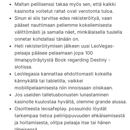
Maltan pelilisenssi takaa myös sen, että kaikki
kasinolta voitetut rahat ovat verotonta tuloa.
Sinun ei siis tarvitse edes rekisteröityä, vaan
pääset nauttimaan peliemme kokeilemisesta
välittömästi ja samalla näet, minkälaisella tuulella
onnetar kohdallasi tänään on.
Heti rekisteröitymisen jälkeen uusi LeoVegas-
pelaaja pääsee pelaamaan jopa 100
ilmaispyöräytystä Book regarding Destiny -
slotissa.
LeoVegasia kannattaa ehdottomasti kokeilla
kännykällä tai tabletilla, vaikkei
mobiilipelaamisesta niin innoissaan olisikaan.
Jos useiden talletusbonusten lunastaminen
kasinolle kuulostaa hyvältä, olemme grande alussa.
Osoitteesta leosafeplay. possuindo löydät
tarkempaa tietoa peliriippuvuuden ehkäisemisestä
ja hoitamisesta, olitpa pelaaja itse tai hänen
läheisensä.