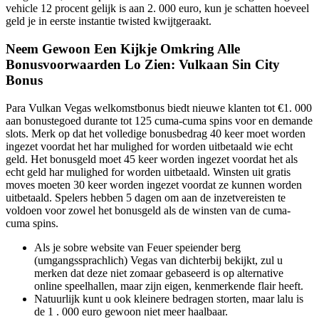
vehicle 12 procent gelijk is aan 2. 000 euro, kun je schatten hoeveel
geld je in eerste instantie twisted kwijtgeraakt.
Neem Gewoon Een Kijkje Omkring Alle
Bonusvoorwaarden Lo Zien: Vulkaan Sin City
Bonus
Para Vulkan Vegas welkomstbonus biedt nieuwe klanten tot €1. 000
aan bonustegoed durante tot 125 cuma-cuma spins voor en demande
slots. Merk op dat het volledige bonusbedrag 40 keer moet worden
ingezet voordat het har mulighed for worden uitbetaald wie echt
geld. Het bonusgeld moet 45 keer worden ingezet voordat het als
echt geld har mulighed for worden uitbetaald. Winsten uit gratis
moves moeten 30 keer worden ingezet voordat ze kunnen worden
uitbetaald. Spelers hebben 5 dagen om aan de inzetvereisten te
voldoen voor zowel het bonusgeld als de winsten van de cuma-
cuma spins.
Als je sobre website van Feuer speiender berg
(umgangssprachlich) Vegas van dichterbij bekijkt, zul u
merken dat deze niet zomaar gebaseerd is op alternative
online speelhallen, maar zijn eigen, kenmerkende flair heeft.
Natuurlijk kunt u ook kleinere bedragen storten, maar lalu is
de 1 . 000 euro gewoon niet meer haalbaar.