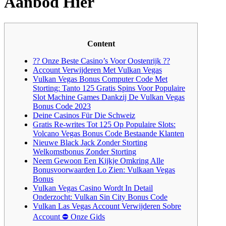
Aanbod Hier
Content
?? Onze Beste Casino’s Voor Oostenrijk ??
Account Verwijderen Met Vulkan Vegas
Vulkan Vegas Bonus Computer Code Met
Storting: Tanto 125 Gratis Spins Voor Populaire
Slot Machine Games Dankzij De Vulkan Vegas
Bonus Code 2023
Deine Casinos Für Die Schweiz
Gratis Re-writes Tot 125 Op Populaire Slots:
Volcano Vegas Bonus Code Bestaande Klanten
Nieuwe Black Jack Zonder Storting
Welkomstbonus Zonder Storting
Neem Gewoon Een Kijkje Omkring Alle
Bonusvoorwaarden Lo Zien: Vulkaan Vegas
Bonus
Vulkan Vegas Casino Wordt In Detail
Onderzocht: Vulkan Sin City Bonus Code
Vulkan Las Vegas Account Verwijderen Sobre
Account ⛔️ Onze Gids