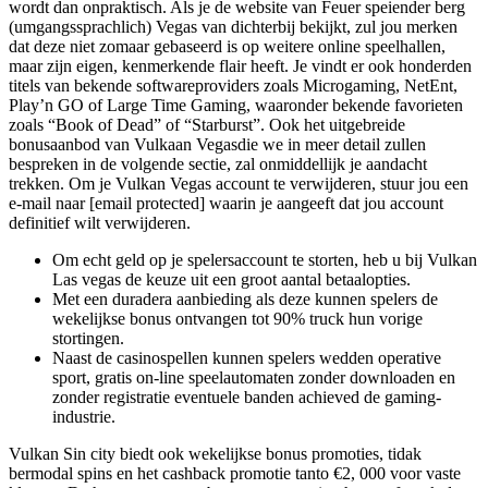
wordt dan onpraktisch. Als je de website van Feuer speiender berg
(umgangssprachlich) Vegas van dichterbij bekijkt, zul jou merken
dat deze niet zomaar gebaseerd is op weitere online speelhallen,
maar zijn eigen, kenmerkende flair heeft. Je vindt er ook honderden
titels van bekende softwareproviders zoals Microgaming, NetEnt,
Play’n GO of Large Time Gaming, waaronder bekende favorieten
zoals “Book of Dead” of “Starburst”. Ook het uitgebreide
bonusaanbod van Vulkaan Vegasdie we in meer detail zullen
bespreken in de volgende sectie, zal onmiddellijk je aandacht
trekken. Om je Vulkan Vegas account te verwijderen, stuur jou een
e-mail naar [email protected] waarin je aangeeft dat jou account
definitief wilt verwijderen.
Om echt geld op je spelersaccount te storten, heb u bij Vulkan
Las vegas de keuze uit een groot aantal betaalopties.
Met een duradera aanbieding als deze kunnen spelers de
wekelijkse bonus ontvangen tot 90% truck hun vorige
stortingen.
Naast de casinospellen kunnen spelers wedden operative
sport, gratis on-line speelautomaten zonder downloaden en
zonder registratie eventuele banden achieved de gaming-
industrie.
Vulkan Sin city biedt ook wekelijkse bonus promoties, tidak
bermodal spins en het cashback promotie tanto €2, 000 voor vaste