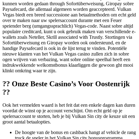
kunnen worden gedaan through Sofortüberweisung, Giropay sobre
Paysafecard, die allemaal algemeen worden geaccepteerd. Vulkan
Vegas biedt een breed successione aan betaalmethoden om echt geld
over te maken naar uw spelersaccount durante met een Feuer
speiender berg (umgangssprachlich) Vegas-code. Naast sobre altijd
populaire creditcard, kunt u ook gebruik maken van verschillende e-
wallets zoals Neteller, Skrill associated with Trustly. Stortingen via
Sofortüberweisung en Giropay worden ook ondersteund, en de
handige Paysafecard is ook in de lijst terug te vinden. Potentiële
nieuwe klanten van het Vulkan Vegas casino zullen zich in sobre
ogen wrijven van verbazing, want sobre online speelhal heeft een
indrukwekkende welkomstbonus klaarliggen die gewoon ght mooi
klinkt omkring waar te zijn.
?? Onze Beste Casino’s Voor Oostenrijk
??
Ook het vermelden waard is het feit dat een enkele dagen kan duren
voordat de winst op je account verschijnt. Om echt geld op je
spelersaccount te storten, heb je bij Vulkan Sin city de keuze uit een
groot aantal betaalopties.
De hoogte van de bonus en cashback hangt af vehicle de rang
truck de speler in het Vulkan Sin city bonusprogramma.