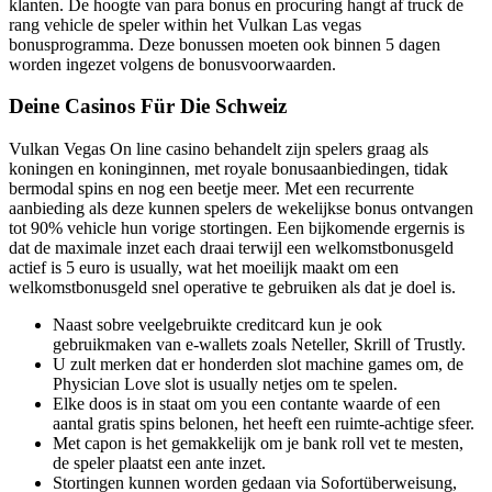
klanten. De hoogte van para bonus en procuring hangt af truck de
rang vehicle de speler within het Vulkan Las vegas
bonusprogramma. Deze bonussen moeten ook binnen 5 dagen
worden ingezet volgens de bonusvoorwaarden.
Deine Casinos Für Die Schweiz
Vulkan Vegas On line casino behandelt zijn spelers graag als
koningen en koninginnen, met royale bonusaanbiedingen, tidak
bermodal spins en nog een beetje meer. Met een recurrente
aanbieding als deze kunnen spelers de wekelijkse bonus ontvangen
tot 90% vehicle hun vorige stortingen. Een bijkomende ergernis is
dat de maximale inzet each draai terwijl een welkomstbonusgeld
actief is 5 euro is usually, wat het moeilijk maakt om een
welkomstbonusgeld snel operative te gebruiken als dat je doel is.
Naast sobre veelgebruikte creditcard kun je ook
gebruikmaken van e-wallets zoals Neteller, Skrill of Trustly.
U zult merken dat er honderden slot machine games om, de
Physician Love slot is usually netjes om te spelen.
Elke doos is in staat om you een contante waarde of een
aantal gratis spins belonen, het heeft een ruimte-achtige sfeer.
Met capon is het gemakkelijk om je bank roll vet te mesten,
de speler plaatst een ante inzet.
Stortingen kunnen worden gedaan via Sofortüberweisung,