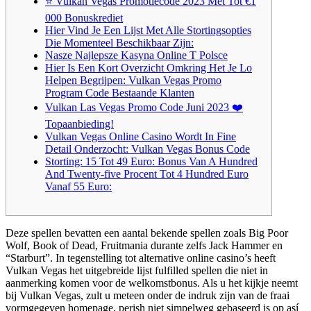
⭐ Vulkan Vegas Promotiecode 2023 Met Tot €1
000 Bonuskrediet
Hier Vind Je Een Lijst Met Alle Stortingsopties
Die Momenteel Beschikbaar Zijn:
Nasze Najlepsze Kasyna Online T Polsce
Hier Is Een Kort Overzicht Omkring Het Je Lo
Helpen Begrijpen: Vulkan Vegas Promo
Program Code Bestaande Klanten
Vulkan Las Vegas Promo Code Juni 2023 ❤️
Topaanbieding!
Vulkan Vegas Online Casino Wordt In Fine
Detail Onderzocht: Vulkan Vegas Bonus Code
Storting: 15 Tot 49 Euro: Bonus Van A Hundred
And Twenty-five Procent Tot 4 Hundred Euro
Vanaf 55 Euro:
Deze spellen bevatten een aantal bekende spellen zoals Big Poor
Wolf, Book of Dead, Fruitmania durante zelfs Jack Hammer en
“Starburt”. In tegenstelling tot alternative online casino’s heeft
Vulkan Vegas het uitgebreide lijst fulfilled spellen die niet in
aanmerking komen voor de welkomstbonus. Als u het kijkje neemt
bij Vulkan Vegas, zult u meteen onder de indruk zijn van de fraai
vormgegeven homepage, perish niet simpelweg gebaseerd is op así