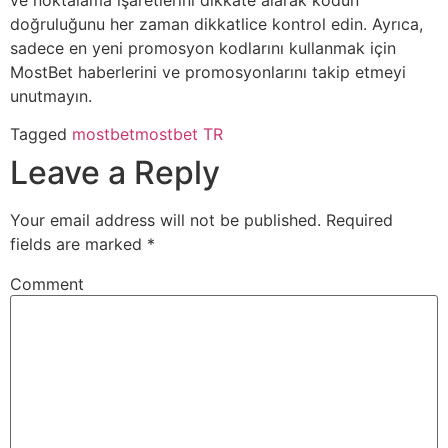
ve noktalama işaretlerini dikkate alarak kodun
doğruluğunu her zaman dikkatlice kontrol edin. Ayrıca,
sadece en yeni promosyon kodlarını kullanmak için
MostBet haberlerini ve promosyonlarını takip etmeyi
unutmayın.
Tagged
mostbet
mostbet TR
Leave a Reply
Your email address will not be published.
Required
fields are marked
*
Comment