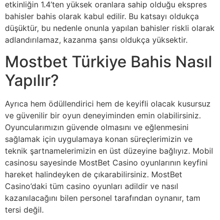
etkinliğin 1.4’ten yüksek oranlara sahip olduğu ekspres
bahisler bahis olarak kabul edilir. Bu katsayı oldukça
düşüktür, bu nedenle onunla yapılan bahisler riskli olarak
adlandırılamaz, kazanma şansı oldukça yüksektir.
Mostbet Türkiye Bahis Nasıl
Yapılır?
Ayrıca hem ödüllendirici hem de keyifli olacak kusursuz
ve güvenilir bir oyun deneyiminden emin olabilirsiniz.
Oyuncularımızın güvende olmasını ve eğlenmesini
sağlamak için uygulamaya konan süreçlerimizin ve
teknik şartnamelerimizin en üst düzeyine bağlıyız. Mobil
casinosu sayesinde MostBet Casino oyunlarının keyfini
hareket halindeyken de çıkarabilirsiniz. MostBet
Casino’daki tüm casino oyunları adildir ve nasıl
kazanılacağını bilen personel tarafından oynanır, tam
tersi değil.