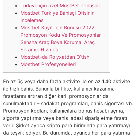
Türkiye için özel MostBet bonusları
Mostbet Türkiye Bahisçi Ofisinin
Incelemesi
Mostbet Kayıt Için Bonusu 2022
Promosyon Kodu Ve Promosyonlar
Sensha Araç Boya Koruma, Araç
Seramik Hizmeti
Mostbet-da Ro’yxatdan O’tish
Mostbet Profesyonelleri
En az üç veya daha fazla aktivite ile en az 1.40 aktivite
ile hızlı bahis. Bununla birlikte, kullanıcı kazanma
fırsatlarını artıran diğer karlı promosyonlar da
sunulmaktadır – sadakat programları, bahis sigortası vb.
Promosyon kodları, kullanıcılara bonus hesabı açma,
sigorta yaptırma veya bahis iadesi sipariş etme fırsatı
verir. Şirket ayrıca kripto para biriminde para yatırmayı
da teşvik ediyor. Bu durumda, oyuncu her para yatırma