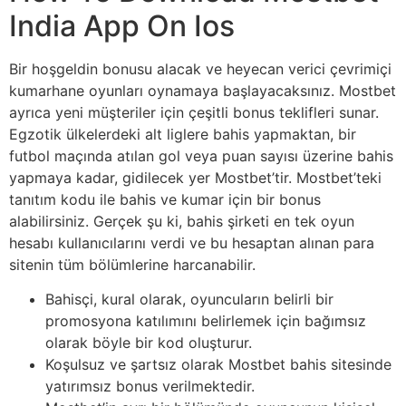
India App On Ios
Bir hoşgeldin bonusu alacak ve heyecan verici çevrimiçi
kumarhane oyunları oynamaya başlayacaksınız. Mostbet
ayrıca yeni müşteriler için çeşitli bonus teklifleri sunar.
Egzotik ülkelerdeki alt liglere bahis yapmaktan, bir
futbol maçında atılan gol veya puan sayısı üzerine bahis
yapmaya kadar, gidilecek yer Mostbet’tir. Mostbet’teki
tanıtım kodu ile bahis ve kumar için bir bonus
alabilirsiniz. Gerçek şu ki, bahis şirketi en tek oyun
hesabı kullanıcılarını verdi ve bu hesaptan alınan para
sitenin tüm bölümlerine harcanabilir.
Bahisçi, kural olarak, oyuncuların belirli bir
promosyona katılımını belirlemek için bağımsız
olarak böyle bir kod oluşturur.
Koşulsuz ve şartsız olarak Mostbet bahis sitesinde
yatırımsız bonus verilmektedir.