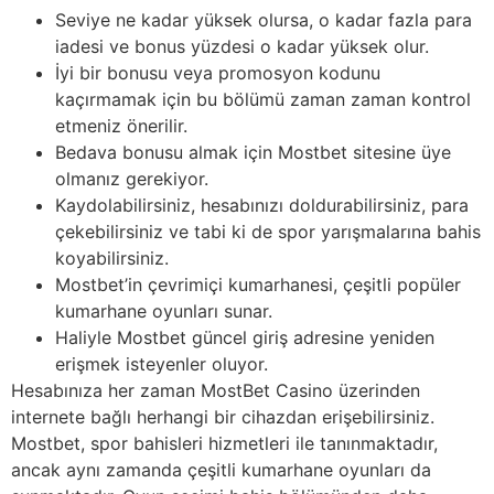
Seviye ne kadar yüksek olursa, o kadar fazla para
iadesi ve bonus yüzdesi o kadar yüksek olur.
İyi bir bonusu veya promosyon kodunu
kaçırmamak için bu bölümü zaman zaman kontrol
etmeniz önerilir.
Bedava bonusu almak için Mostbet sitesine üye
olmanız gerekiyor.
Kaydolabilirsiniz, hesabınızı doldurabilirsiniz, para
çekebilirsiniz ve tabi ki de spor yarışmalarına bahis
koyabilirsiniz.
Mostbet’in çevrimiçi kumarhanesi, çeşitli popüler
kumarhane oyunları sunar.
Haliyle Mostbet güncel giriş adresine yeniden
erişmek isteyenler oluyor.
Hesabınıza her zaman MostBet Casino üzerinden
internete bağlı herhangi bir cihazdan erişebilirsiniz.
Mostbet, spor bahisleri hizmetleri ile tanınmaktadır,
ancak aynı zamanda çeşitli kumarhane oyunları da