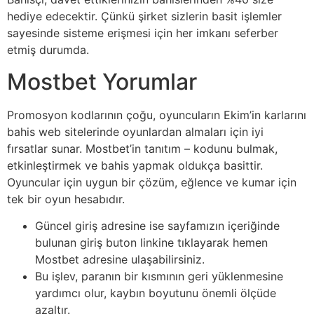
hediye edecektir. Çünkü şirket sizlerin basit işlemler
sayesinde sisteme erişmesi için her imkanı seferber
etmiş durumda.
Mostbet Yorumlar
Promosyon kodlarının çoğu, oyuncuların Ekim’in karlarını
bahis web sitelerinde oyunlardan almaları için iyi
fırsatlar sunar. Mostbet’in tanıtım – kodunu bulmak,
etkinleştirmek ve bahis yapmak oldukça basittir.
Oyuncular için uygun bir çözüm, eğlence ve kumar için
tek bir oyun hesabıdır.
Güncel giriş adresine ise sayfamızın içeriğinde
bulunan giriş buton linkine tıklayarak hemen
Mostbet adresine ulaşabilirsiniz.
Bu işlev, paranın bir kısmının geri yüklenmesine
yardımcı olur, kaybın boyutunu önemli ölçüde
azaltır.