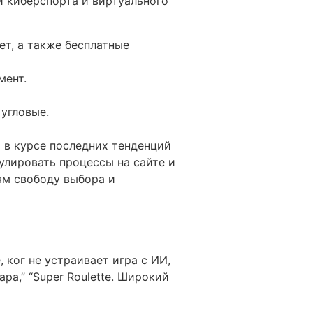
й киберспорта и виртуального
ет, а также бесплатные
мент.
угловые.
 в курсе последних тенденций
улировать процессы на сайте и
ям свободу выбора и
, ког не устраивает игра с ИИ,
ра,” “Super Roulette. Широкий