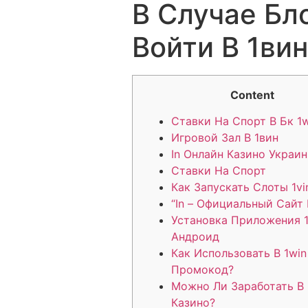
В Случае Бл
Войти В 1ви
Content
Ставки На Спорт В Бк 1w
Игровой Зал В 1вин
In Онлайн Казино Украи
Ставки На Спорт
Как Запускать Слоты 1vi
“In – Официальный Сайт
Установка Приложения 1
Андроид
Как Использовать В 1win
Промокод?
Можно Ли Заработать В
Казино?