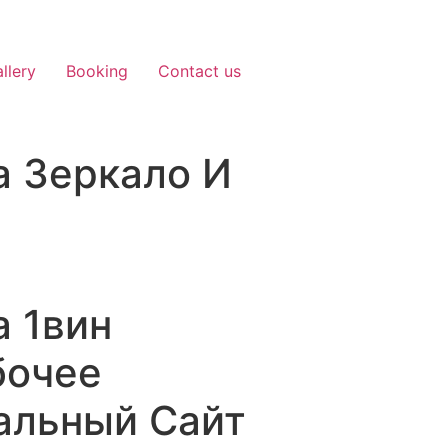
llery
Booking
Contact us
а Зеркало И
 1вин
бочее
альный Сайт