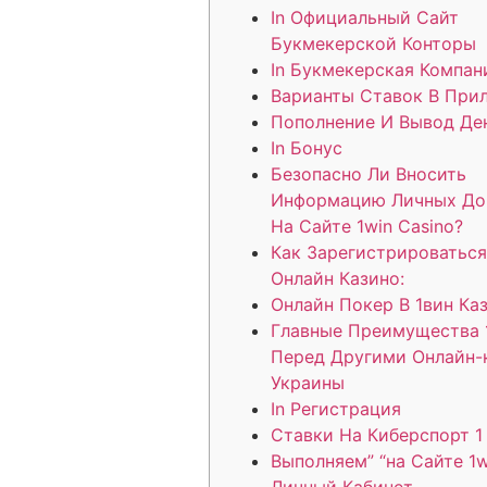
In Официальный Сайт
Букмекерской Конторы
In Букмекерская Компан
Варианты Ставок В При
Пополнение И Вывод Де
In Бонус
Безопасно Ли Вносить
Информацию Личных До
На Сайте 1win Casino?
Как Зарегистрироваться
Онлайн Казино:
Онлайн Покер В 1вин Ка
Главные Преимущества 
Перед Другими Онлайн-
Украины
In Регистрация
Ставки На Киберспорт 1
Выполняем” “на Сайте 1w