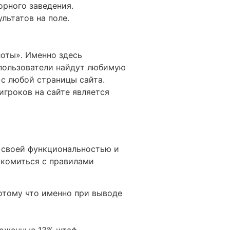
орного заведения.
льтатов на поле.
лоты». Именно здесь
 пользователи найдут любимую
 с любой страницы сайта.
игроков на сайте является
й своей функциональностью и
акомиться с правилами
потому что именно при выводе