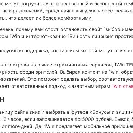
е могут погрузиться в качественный и безопасный гем
ных развлечений, бренд начал выпускать собственные
ы, что делает их более комфортными.
ечень, почему вам стоит остановить свой” “выбор имен
оры 1Win и интернет-казино 1Вин есть лицензия прест
осуочная подержка, специалисы котоой могут ответит, 
ного игрока на рынке стриминговых сервисов, 1Win TE
рность среди зрителей. Выбирая контент на 1win, обра
ьзователей. Это поможет сделать выбор, соответству
вает ответственный подход к азартным играм
1win ста
н
ницу сайта вниз и выбрать в футере «Бонусы и акции»
1‒3 часов, если запрашивается до 5000 рублей. Вывод
e or more дней. Да, 1Win предлагает мобильное приложе