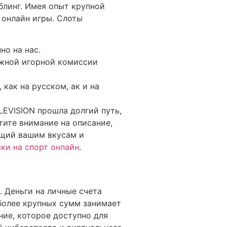
блинг. Имея опыт крупной
 онлайн игры. Слоты
но на нас.
ижной игорной комиссии
как на русском, ак и на
LEVISION прошла долгий путь,
тите внимание на описание,
ющий вашим вкусам и
вки на спорт онлайн
.
. Деньги на личные счета
 более крупных сумм занимает
ние, которое доступно для