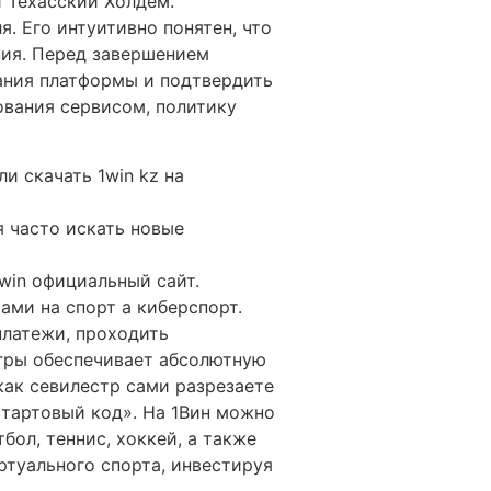
и Техасский Холдем.
. Его интуитивно понятен, что
ния. Перед завершением
ания платформы и подтвердить
зования сервисом, политику
и скачать 1win kz на
я часто искать новые
1win официальный сайт.
ами на спорт а киберспорт.
платежи, проходить
гры обеспечивает абсолютную
 как севилестр сами разрезаете
стартовый код». На 1Вин можно
ол, теннис, хоккей, а также
ртуального спорта, инвестируя