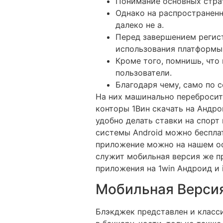
Понимание основных страт
Однако на распространенно
далеко не а.
Перед завершением регис
использования платформы 
Кроме того, помнишь, что
пользователи.
Благодаря чему, само по 
На них машинально перебросит
конторы 1Вин скачать на Андр
удобно делать ставки на спор
системы Android можно бесплатн
приложение можно на нашем оф
служит мобильная версия же пр
приложения на 1win Андроид и
Мобильная Верси
Блэкджек представлен и класс