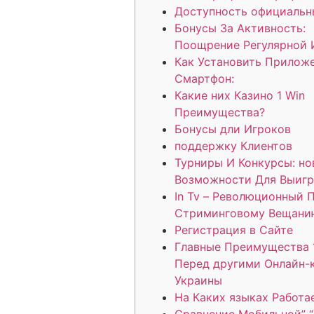
Доступность официальн
Бонусы За Активность:
Поощрение Регулярной 
Как Установить Прилож
Смартфон:
Какие них Казино 1 Win
Преимущества?
Бонусы дли Игроков
поддержку Клиентов
Турниры И Конкурсы: но
Возможности Для Выиг
In Tv – Революционный 
Стриминговому Вещани
Регистрация в Сайте
Главные Преимущества 
Перед другими Онлайн-
Украины
На Каких языках Работа