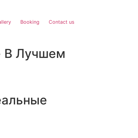
llery
Booking
Contact us
е В Лучшем
еальные