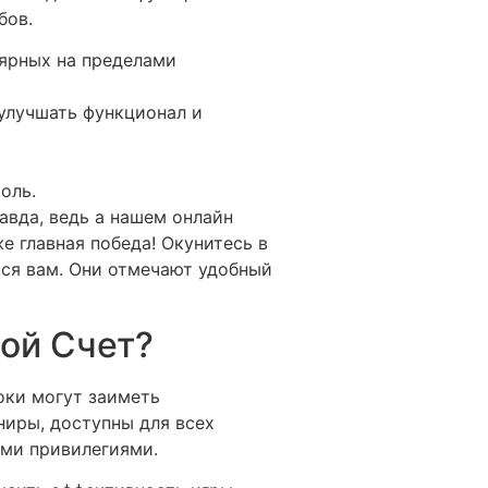
бов.
лярных на пределами
 улучшать функционал и
оль.
авда, ведь а нашем онлайн
же главная победа! Окунитесь в
тся вам. Они отмечают удобный
ой Счет?
оки могут заиметь
ниры, доступны для всех
ыми привилегиями.