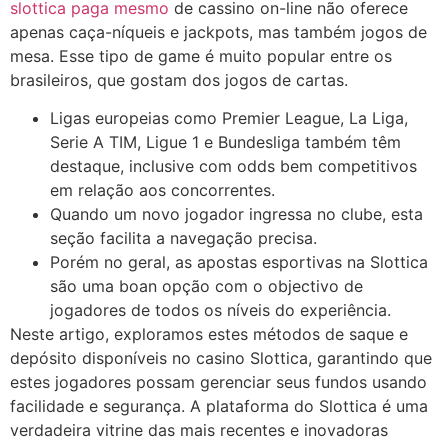
slottica paga mesmo
de cassino on-line não oferece
apenas caça-níqueis e jackpots, mas também jogos de
mesa. Esse tipo de game é muito popular entre os
brasileiros, que gostam dos jogos de cartas.
Ligas europeias como Premier League, La Liga,
Serie A TIM, Ligue 1 e Bundesliga também têm
destaque, inclusive com odds bem competitivos
em relação aos concorrentes.
Quando um novo jogador ingressa no clube, esta
seção facilita a navegação precisa.
Porém no geral, as apostas esportivas na Slottica
são uma boan opção com o objectivo de
jogadores de todos os níveis do experiência.
Neste artigo, exploramos estes métodos de saque e
depósito disponíveis no casino Slottica, garantindo que
estes jogadores possam gerenciar seus fundos usando
facilidade e segurança. A plataforma do Slottica é uma
verdadeira vitrine das mais recentes e inovadoras