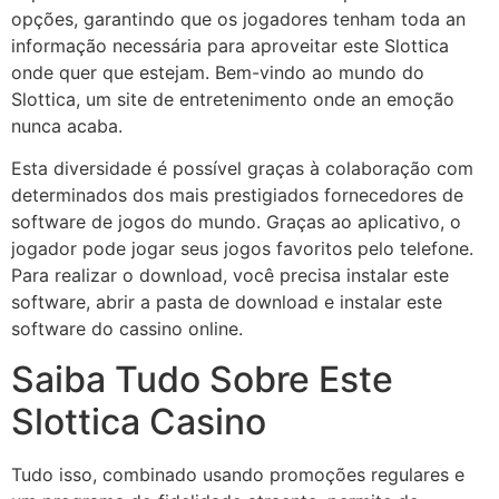
opções, garantindo que os jogadores tenham toda an
informação necessária para aproveitar este Slottica
onde quer que estejam. Bem-vindo ao mundo do
Slottica, um site de entretenimento onde an emoção
nunca acaba.
Esta diversidade é possível graças à colaboração com
determinados dos mais prestigiados fornecedores de
software de jogos do mundo. Graças ao aplicativo, o
jogador pode jogar seus jogos favoritos pelo telefone.
Para realizar o download, você precisa instalar este
software, abrir a pasta de download e instalar este
software do cassino online.
Saiba Tudo Sobre Este
Slottica Casino
Tudo isso, combinado usando promoções regulares e