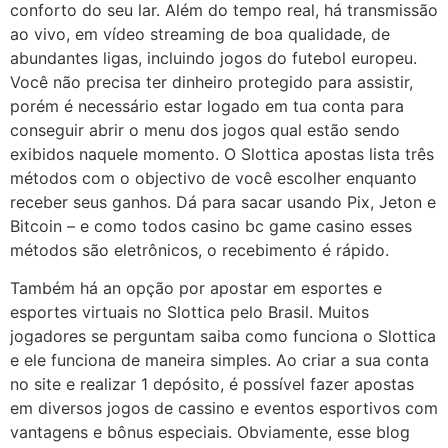
conforto do seu lar. Além do tempo real, há transmissão
ao vivo, em vídeo streaming de boa qualidade, de
abundantes ligas, incluindo jogos do futebol europeu.
Você não precisa ter dinheiro protegido para assistir,
porém é necessário estar logado em tua conta para
conseguir abrir o menu dos jogos qual estão sendo
exibidos naquele momento. O Slottica apostas lista três
métodos com o objectivo de você escolher enquanto
receber seus ganhos. Dá para sacar usando Pix, Jeton e
Bitcoin – e como todos casino bc game casino esses
métodos são eletrônicos, o recebimento é rápido.
Também há an opção por apostar em esportes e
esportes virtuais no Slottica pelo Brasil. Muitos
jogadores se perguntam saiba como funciona o Slottica
e ele funciona de maneira simples. Ao criar a sua conta
no site e realizar 1 depósito, é possível fazer apostas
em diversos jogos de cassino e eventos esportivos com
vantagens e bônus especiais. Obviamente, esse blog