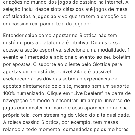
criações no mundo dos jogos de cassino na internet. A
seleção inclui desde slots clássicos até jogos de mesa
sofisticados e jogos ao vivo que trazem a emoção de
um cassino real para a tela do jogador.
Entender saiba como apostar no Slottica não tem
mistério, pois a plataforma é intuitiva. Depois disso,
acesse a seção esportiva, selecione uma modalidade, 1
evento e 1 mercado e adicione o evento ao seu boletim
por apostas. O suporte ao cliente pelo Slottica para
apostas online está disponível 24h e é possível
esclarecer várias dúvidas sobre an experiência de
apostas diretamente pelo site, mesmo sem um suporte
100% humanizado. Clique em “Live Dealers” na barra de
navegação de modo a encontrar um amplo universo de
jogos com dealer por carne e osso aparecendo na sua
própria tela, com streaming de vídeo do alta qualidade.
A roleta cassino Slottica, por exemplo, tem mesas
rolando a todo momento, comandadas pelos melhores