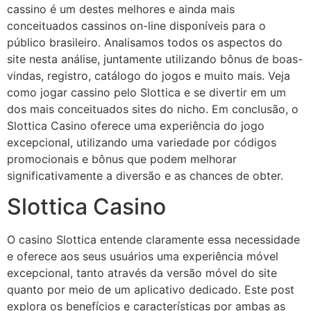
cassino é um destes melhores e ainda mais
conceituados cassinos on-line disponíveis para o
público brasileiro. Analisamos todos os aspectos do
site nesta análise, juntamente utilizando bônus de boas-
vindas, registro, catálogo do jogos e muito mais. Veja
como jogar cassino pelo Slottica e se divertir em um
dos mais conceituados sites do nicho. Em conclusão, o
Slottica Casino oferece uma experiência do jogo
excepcional, utilizando uma variedade por códigos
promocionais e bônus que podem melhorar
significativamente a diversão e as chances de obter.
Slottica Casino
O casino Slottica entende claramente essa necessidade
e oferece aos seus usuários uma experiência móvel
excepcional, tanto através da versão móvel do site
quanto por meio de um aplicativo dedicado. Este post
explora os benefícios e características por ambas as