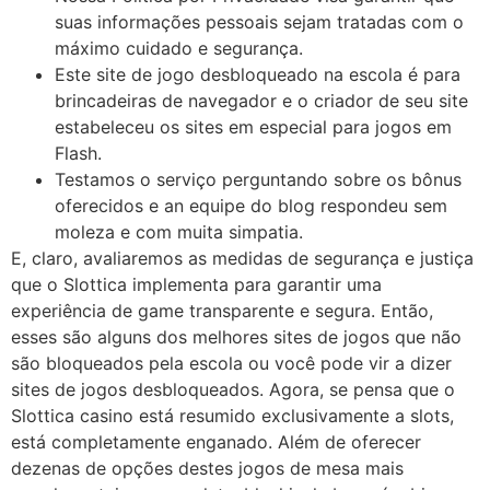
suas informações pessoais sejam tratadas com o
máximo cuidado e segurança.
Este site de jogo desbloqueado na escola é para
brincadeiras de navegador e o criador de seu site
estabeleceu os sites em especial para jogos em
Flash.
Testamos o serviço perguntando sobre os bônus
oferecidos e an equipe do blog respondeu sem
moleza e com muita simpatia.
E, claro, avaliaremos as medidas de segurança e justiça
que o Slottica implementa para garantir uma
experiência de game transparente e segura. Então,
esses são alguns dos melhores sites de jogos que não
são bloqueados pela escola ou você pode vir a dizer
sites de jogos desbloqueados. Agora, se pensa que o
Slottica casino está resumido exclusivamente a slots,
está completamente enganado. Além de oferecer
dezenas de opções destes jogos de mesa mais