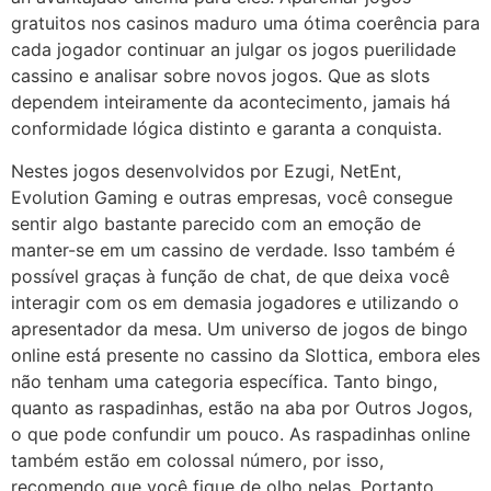
gratuitos nos casinos maduro uma ótima coerência para
cada jogador continuar an julgar os jogos puerilidade
cassino e analisar sobre novos jogos. Que as slots
dependem inteiramente da acontecimento, jamais há
conformidade lógica distinto e garanta a conquista.
Nestes jogos desenvolvidos por Ezugi, NetEnt,
Evolution Gaming e outras empresas, você consegue
sentir algo bastante parecido com an emoção de
manter-se em um cassino de verdade. Isso também é
possível graças à função de chat, de que deixa você
interagir com os em demasia jogadores e utilizando o
apresentador da mesa. Um universo de jogos de bingo
online está presente no cassino da Slottica, embora eles
não tenham uma categoria específica. Tanto bingo,
quanto as raspadinhas, estão na aba por Outros Jogos,
o que pode confundir um pouco. As raspadinhas online
também estão em colossal número, por isso,
recomendo que você fique de olho nelas. Portanto,