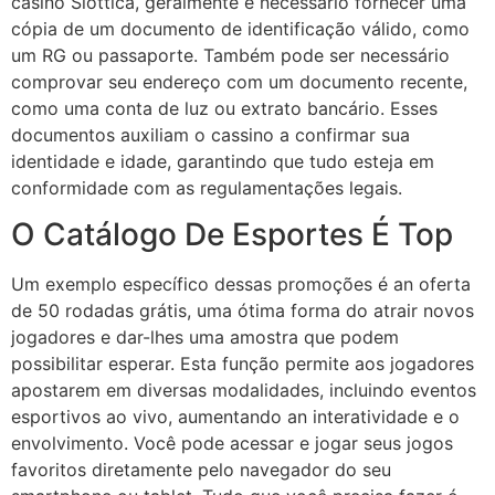
casino Slottica, geralmente é necessário fornecer uma
cópia de um documento de identificação válido, como
um RG ou passaporte. Também pode ser necessário
comprovar seu endereço com um documento recente,
como uma conta de luz ou extrato bancário. Esses
documentos auxiliam o cassino a confirmar sua
identidade e idade, garantindo que tudo esteja em
conformidade com as regulamentações legais.
O Catálogo De Esportes É Top
Um exemplo específico dessas promoções é an oferta
de 50 rodadas grátis, uma ótima forma do atrair novos
jogadores e dar-lhes uma amostra que podem
possibilitar esperar. Esta função permite aos jogadores
apostarem em diversas modalidades, incluindo eventos
esportivos ao vivo, aumentando an interatividade e o
envolvimento. Você pode acessar e jogar seus jogos
favoritos diretamente pelo navegador do seu