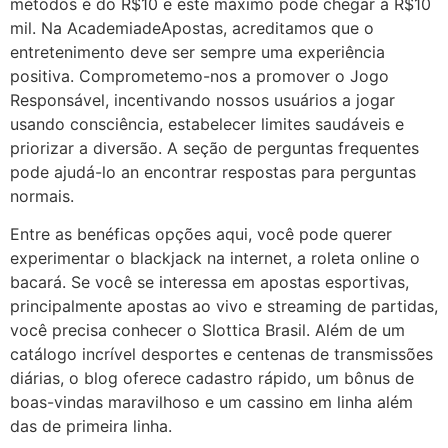
métodos é do R$10 e este máximo pode chegar à R$10
mil. Na AcademiadeApostas, acreditamos que o
entretenimento deve ser sempre uma experiência
positiva. Comprometemo-nos a promover o Jogo
Responsável, incentivando nossos usuários a jogar
usando consciência, estabelecer limites saudáveis e
priorizar a diversão. A seção de perguntas frequentes
pode ajudá-lo an encontrar respostas para perguntas
normais.
Entre as benéficas opções aqui, você pode querer
experimentar o blackjack na internet, a roleta online o
bacará. Se você se interessa em apostas esportivas,
principalmente apostas ao vivo e streaming de partidas,
você precisa conhecer o Slottica Brasil. Além de um
catálogo incrível desportes e centenas de transmissões
diárias, o blog oferece cadastro rápido, um bônus de
boas-vindas maravilhoso e um cassino em linha além
das de primeira linha.