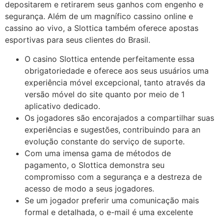
depositarem e retirarem seus ganhos com engenho e
segurança. Além de um magnífico cassino online e
cassino ao vivo, a Slottica também oferece apostas
esportivas para seus clientes do Brasil.
O casino Slottica entende perfeitamente essa
obrigatoriedade e oferece aos seus usuários uma
experiência móvel excepcional, tanto através da
versão móvel do site quanto por meio de 1
aplicativo dedicado.
Os jogadores são encorajados a compartilhar suas
experiências e sugestões, contribuindo para an
evolução constante do serviço de suporte.
Com uma imensa gama de métodos de
pagamento, o Slottica demonstra seu
compromisso com a segurança e a destreza de
acesso de modo a seus jogadores.
Se um jogador preferir uma comunicação mais
formal e detalhada, o e-mail é uma excelente