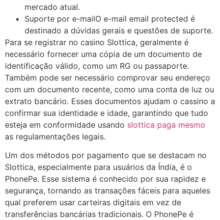
mercado atual.
Suporte por e-mailO e-mail email protected é
destinado a dúvidas gerais e questões de suporte.
Para se registrar no casino Slottica, geralmente é
necessário fornecer uma cópia de um documento de
identificação válido, como um RG ou passaporte.
Também pode ser necessário comprovar seu endereço
com um documento recente, como uma conta de luz ou
extrato bancário. Esses documentos ajudam o cassino a
confirmar sua identidade e idade, garantindo que tudo
esteja em conformidade usando
slottica paga mesmo
as regulamentações legais.
Um dos métodos por pagamento que se destacam no
Slottica, especialmente para usuários da Índia, é o
PhonePe. Esse sistema é conhecido por sua rapidez e
segurança, tornando as transações fáceis para aqueles
qual preferem usar carteiras digitais em vez de
transferências bancárias tradicionais. O PhonePe é