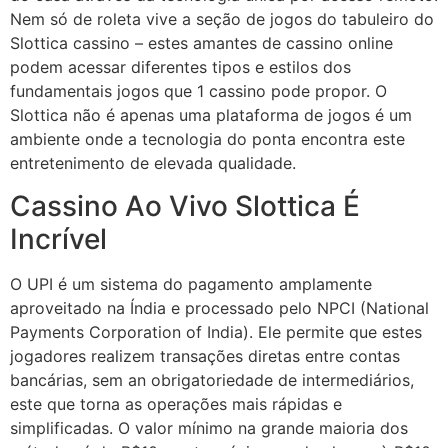
Nem só de roleta vive a seção de jogos do tabuleiro do
Slottica cassino – estes amantes de cassino online
podem acessar diferentes tipos e estilos dos
fundamentais jogos que 1 cassino pode propor. O
Slottica não é apenas uma plataforma de jogos é um
ambiente onde a tecnologia do ponta encontra este
entretenimento de elevada qualidade.
Cassino Ao Vivo Slottica É
Incrível
O UPI é um sistema do pagamento amplamente
aproveitado na Índia e processado pelo NPCI (National
Payments Corporation of India). Ele permite que estes
jogadores realizem transações diretas entre contas
bancárias, sem an obrigatoriedade de intermediários,
este que torna as operações mais rápidas e
simplificadas. O valor mínimo na grande maioria dos