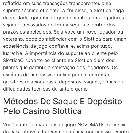
refletida em suas transações transparentes e no
suporte técnico eficiente. Além disso, o Slottica paga
de verdade, garantindo que os ganhos dos jogadores
sejam processados de forma segura e dentro dos
prazos estabelecidos. Seja você um novo jogador ou
veterano, pode confidênciar com o Slottica para uman
experiência de jogo confiável e, acima por tudo,
lucrativa. A importância do suporte ao cliente pelo
SlotticaO suporte ao cliente no Slottica é um dos
pilares que garante a satisfação dos jogadores. Os
usuários de um cassino online podem enfrentar
questões relacionadas a depósitos, saques, bônus ou
dificuldades técnicas durante o game.
Métodos De Saque E Depósito
Pelo Casino Slottica
Você controla máquinas de jogo NOVOMATIC sem sair
do casa através da tecnologia única por acesso remoto.