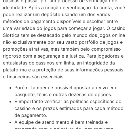
básicas e passar por um processo de verificação de
identidade. Após a criação e verificação da conta, você
pode realizar um depósito usando um dos vários
métodos de pagamento disponíveis e escolher entre
uma variedade do jogos para começar a jogar. O casino
Slottica tem se destacado pelo mundo dos jogos online
não exclusivamente por seu vasto portfólio de jogos e
promoções atrativas, mas também pelo compromisso
rigoroso com a segurança e a justiça. Para jogadores e
entusiastas de cassinos em linha, an integridade da
plataforma e a proteção de suas informações pessoais
e financeiras são essenciais.
Porém, também é possível apostar ao vivo em
basquete, tênis e outras dezenas de opções.
É importante verificar as políticas específicas do
cassino e os prazos estimados para cada método
de pagamento.
A equipe de atendimento é bem treinada e