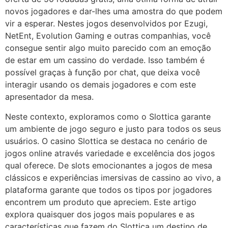
novos jogadores e dar-lhes uma amostra do que podem
vir a esperar. Nestes jogos desenvolvidos por Ezugi,
NetEnt, Evolution Gaming e outras companhias, você
consegue sentir algo muito parecido com an emoção
de estar em um cassino do verdade. Isso também é
possível graças à função por chat, que deixa você
interagir usando os demais jogadores e com este
apresentador da mesa.
Neste contexto, exploramos como o Slottica garante
um ambiente de jogo seguro e justo para todos os seus
usuários. O casino Slottica se destaca no cenário de
jogos online através variedade e excelência dos jogos
qual oferece. De slots emocionantes a jogos de mesa
clássicos e experiências imersivas de cassino ao vivo, a
plataforma garante que todos os tipos por jogadores
encontrem um produto que apreciem. Este artigo
explora quaisquer dos jogos mais populares e as
características que fazem do Slottica um destino de