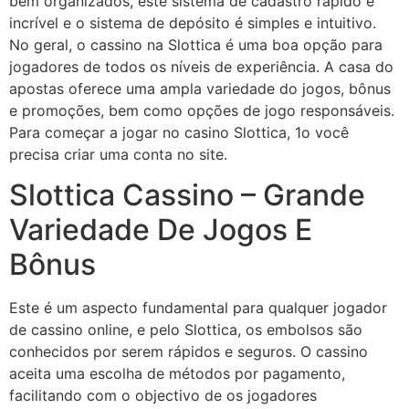
bem organizados, este sistema de cadastro rápido é
incrível e o sistema de depósito é simples e intuitivo.
No geral, o cassino na Slottica é uma boa opção para
jogadores de todos os níveis de experiência. A casa do
apostas oferece uma ampla variedade do jogos, bônus
e promoções, bem como opções de jogo responsáveis.
Para começar a jogar no casino Slottica, 1o você
precisa criar uma conta no site.
Slottica Cassino – Grande
Variedade De Jogos E
Bônus
Este é um aspecto fundamental para qualquer jogador
de cassino online, e pelo Slottica, os embolsos são
conhecidos por serem rápidos e seguros. O cassino
aceita uma escolha de métodos por pagamento,
facilitando com o objectivo de os jogadores