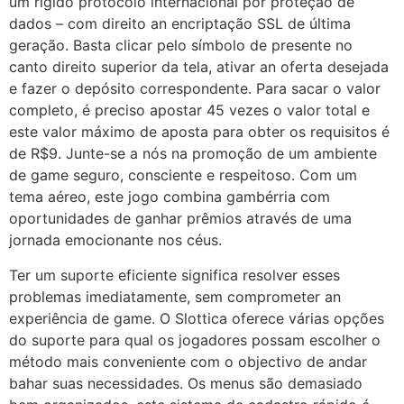
um rígido protocolo internacional por proteção de
dados – com direito an encriptação SSL de última
geração. Basta clicar pelo símbolo de presente no
canto direito superior da tela, ativar an oferta desejada
e fazer o depósito correspondente. Para sacar o valor
completo, é preciso apostar 45 vezes o valor total e
este valor máximo de aposta para obter os requisitos é
de R$9. Junte-se a nós na promoção de um ambiente
de game seguro, consciente e respeitoso. Com um
tema aéreo, este jogo combina gambérria com
oportunidades de ganhar prêmios através de uma
jornada emocionante nos céus.
Ter um suporte eficiente significa resolver esses
problemas imediatamente, sem comprometer an
experiência de game. O Slottica oferece várias opções
do suporte para qual os jogadores possam escolher o
método mais conveniente com o objectivo de andar
bahar suas necessidades. Os menus são demasiado