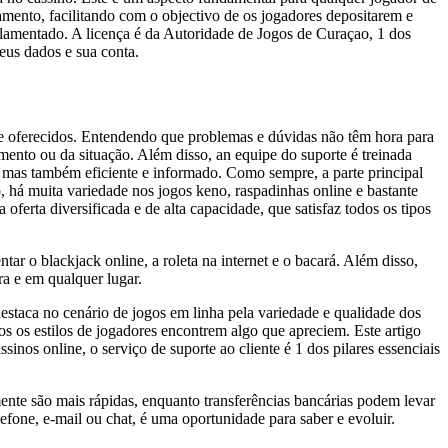
amento, facilitando com o objectivo de os jogadores depositarem e
gulamentado. A licença é da Autoridade de Jogos de Curaçao, 1 dos
seus dados e sua conta.
te oferecidos. Entendendo que problemas e dúvidas não têm hora para
mento ou da situação. Além disso, an equipe do suporte é treinada
, mas também eficiente e informado. Como sempre, a parte principal
 há muita variedade nos jogos keno, raspadinhas online e bastante
ferta diversificada e de alta capacidade, que satisfaz todos os tipos
ar o blackjack online, a roleta na internet e o bacará. Além disso,
ra e em qualquer lugar.
destaca no cenário de jogos em linha pela variedade e qualidade dos
os os estilos de jogadores encontrem algo que apreciem. Este artigo
inos online, o serviço de suporte ao cliente é 1 dos pilares essenciais
nte são mais rápidas, enquanto transferências bancárias podem levar
efone, e-mail ou chat, é uma oportunidade para saber e evoluir.