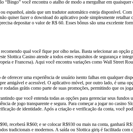
tão “Bingo” você encontra o atalho de modo a mergulhar em quaisquer 
s ou espanhol, ainda que um tradutor automático esteja disponível. Co
o quiser fazer o download do aplicativo pode simplesmente retalhar o 
ecisa depositar o valor de R$ 60. Esses bônus são uma excelente form
recomendo qual você fique por olho nelas. Basta selecionar an opção par
ste Slottica Casino atende a todos estes requisitos de segurança e integ
uropeia e Francesa). Aqui você encontra variações como Wall Street Ro
o de oferecer uma experiência de usuário isento falhas em qualquer disp
sempre amigável e acessível. O aplicativo móvel, por outro lado, é uma 
ece rodadas grátis como parte de suas promoções, permitindo que os jo
ntindo que você entenda todas as opções para gerenciar seus fundos uti
ência de jogo transparente e segura. Para começar a jogar no casino Slot
rificação de identidade. Após a criação e verificação da conta, você
 R$90, receberá R$60; e se colocar R$930 ou mais na conta, ganhará 
os tradicionais e modernos. A saída ou Slottica giriş é facilitada com 