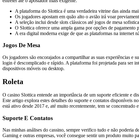
entreter até o apostador mais exigente.
A plataforma do Slottica é uma verdadeira vitrine das ainda mai
Os jogadores apostam em quão alto o avião irá voar previament
A seleção inclui desde slots clássicos até jogos de mesa sofisti
O Slottica oferece uma ampla gama por opções de pagamento par
A era digital moderna exige de que as plataformas na internet 
Jogos De Mesa
Os jogadores são encorajados a compartilhar as suas experiências e su
login é descomplicado e rápido. A plataforma foi projetada para ser i
dispositivos móveis ou desktop.
Roleta
O casino Slottica entende an importância de um suporte eficiente e di
Este artigo explora estes detalhes do suporte e contatos disponíveis n
está ativo desde 2017 e, até muito recentemente, tem se concentrado
Suporte E Contatos
Nas minhas análises do cassino, sempre verifico tudo e não poderia d
Gaming e outras empresas, você consegue sentir um produto muito par