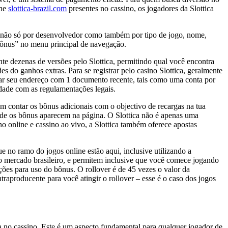
ine
slottica-brazil.com
presentes no cassino, os jogadores da Slottica
os não só por desenvolvedor como também por tipo de jogo, nome,
Bônus” no menu principal de navegação.
nte dezenas de versões pelo Slottica, permitindo qual você encontra
 do ganhos extras. Para se registrar pelo casino Slottica, geralmente
ar seu endereço com 1 documento recente, tais como uma conta por
idade com as regulamentações legais.
em contar os bônus adicionais com o objectivo de recargas na tua
ca de os bônus aparecem na página. O Slottica não é apenas uma
o online e cassino ao vivo, a Slottica também oferece apostas
 no ramo do jogos online estão aqui, inclusive utilizando a
 do mercado brasileiro, e permitem inclusive que você comece jogando
ões para uso do bônus. O rollover é de 45 vezes o valor da
raproducente para você atingir o rollover – esse é o caso dos jogos
 no cassino. Este é um aspecto fundamental para qualquer jogador de