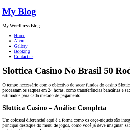
My Blog
My WordPress Blog
Home
About
Gallery
Booking
Contact us
Slottica Casino No Brasil ️50 R
O tempo necessário com o objectivo de sacar fundos do casino Slottic
processam os saques em 24 horas, como transferências bancárias e saques
estimados para cada método de pagamento.
Slottica Casino – Análise Completa
Um colossal diferencial aqui é a forma como os caça-níqueis são integ
principal destaque do menu de jogos, como você já deve imaginar, são 