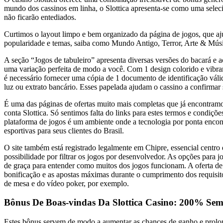
mundo dos cassinos em linha, o Slottica apresenta-se como uma selec
não ficarão entediados.
Curtimos o layout limpo e bem organizado da página de jogos, que aj
popularidade e temas, saiba como Mundo Antigo, Terror, Arte & Músic
A seção “Jogos de tabuleiro” apresenta diversas versões do bacará e a
uma variação perfeita de modo a você. Com 1 design colorido e vibrant
é necessário fornecer uma cópia de 1 documento de identificação v
luz ou extrato bancário. Esses papelada ajudam o cassino a confirmar
É uma das páginas de ofertas muito mais completas que já encontramos
conta Slottica. Só sentimos falta do links para estes termos e condiç
plataforma de jogos é um ambiente onde a tecnologia por ponta encont
esportivas para seus clientes do Brasil.
O site também está registrado legalmente em Chipre, essencial centro
possibilidade por filtrar os jogos por desenvolvedor. As opções para
de graça para entender como muitos dos jogos funcionam. A oferta de 
bonificação e as apostas máximas durante o cumprimento dos requisitos
de mesa e do vídeo poker, por exemplo.
Bônus De Boas-vindas Da Slottica Casino: 200% Sem
Estes bônus servem de modo a aumentar as chances de ganho e prolong