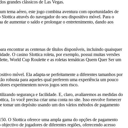
dos grandes clássicos de Las Vegas.
m um tema aéreo, este jogo combina aventura com oportunidades de
Slottica através do navegador do seu dispositivo móvel. Para o
a de aumentar o saldo e prolongar o entretenimento, dando aos
a encontrar as centenas de títulos disponíveis, incluindo quaisquer
ridade. O casino Slottica roleta, por exemplo, possui muitas versões
ulette, World Cup Roulette e as roletas temáticas Quem Quer Ser um
ositivo móvel. Ela adapta-se perfeitamente a diferentes tamanhos por
opção robusta para aqueles qual preferem uma experiência um pouco
gadores experimentem novos jogos sem risco.
lizando segurança e facilidade. E, claro, avaliaremos as medidas do
tica, 1o você precisa criar uma conta no site. Isso envolve fornecer
 pode tomar um depósito usando um dos vários métodos de pagamento
R$150. O Slottica oferece uma ampla gama do opções de pagamento
o objectivo de jogadores de diferentes regiões, oferecendo acesso