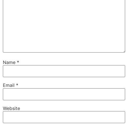
Name
*
Email
*
Website