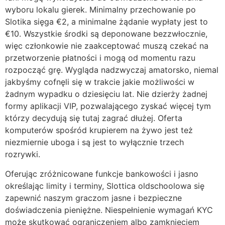
wyboru lokalu gierek. Minimalny przechowanie po
Slotika sięga €2, a minimalne żądanie wypłaty jest to
€10. Wszystkie środki są deponowane bezzwłocznie,
więc członkowie nie zaakceptować muszą czekać na
przetworzenie płatności i mogą od momentu razu
rozpocząć grę. Wygląda nadzwyczaj amatorsko, niemal
jakbyśmy cofnęli się w trakcie jakie możliwości w
żadnym wypadku o dziesięciu lat. Nie dzierży żadnej
formy aplikacji VIP, pozwalającego zyskać więcej tym
którzy decydują się tutaj zagrać dłużej. Oferta
komputerów spośród krupierem na żywo jest też
niezmiernie uboga i są jest to wyłącznie trzech
rozrywki.
Oferując zróżnicowane funkcje bankowości i jasno
określając limity i terminy, Slottica oldschoolowa się
zapewnić naszym graczom jasne i bezpieczne
doświadczenia pieniężne. Niespełnienie wymagań KYC
może skutkować ograniczeniem albo zamknięciem