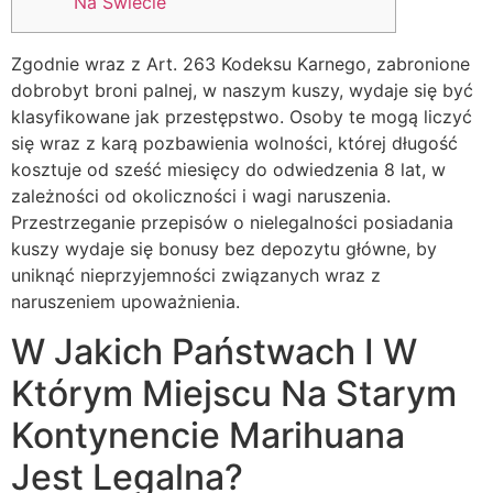
Na Świecie
Zgodnie wraz z Art. 263 Kodeksu Karnego, zabronione
dobrobyt broni palnej, w naszym kuszy, wydaje się być
klasyfikowane jak przestępstwo. Osoby te mogą liczyć
się wraz z karą pozbawienia wolności, której długość
kosztuje od sześć miesięcy do odwiedzenia 8 lat, w
zależności od okoliczności i wagi naruszenia.
Przestrzeganie przepisów o nielegalności posiadania
kuszy wydaje się bonusy bez depozytu główne, by
uniknąć nieprzyjemności związanych wraz z
naruszeniem upoważnienia.
W Jakich Państwach I W
Którym Miejscu Na Starym
Kontynencie Marihuana
Jest Legalna?