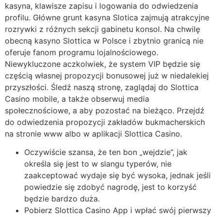
kasyna, klawisze zapisu i logowania do odwiedzenia
profilu. Główne grunt kasyna Slotica zajmują atrakcyjne
rozrywki z różnych sekcji gabinetu konsol. Na chwilę
obecną kasyno Slottica w Polsce i zbytnio granicą nie
oferuje fanom programu lojalnościowego.
Niewykluczone aczkolwiek, że system VIP będzie się
częścią własnej propozycji bonusowej już w niedalekiej
przyszłości. Śledź naszą stronę, zaglądaj do Slottica
Casino mobile, a także obserwuj media
społecznościowe, a aby pozostać na bieżąco. Przejdź
do odwiedzenia propozycji zakładów bukmacherskich
na stronie www albo w aplikacji Slottica Casino.
Oczywiście szansa, że ten bon „wejdzie”, jak
określa się jest to w slangu typerów, nie
zaakceptować wydaje się być wysoka, jednak jeśli
powiedzie się zdobyć nagrodę, jest to korzyść
będzie bardzo duża.
Pobierz Slottica Casino App i wpłać swój pierwszy