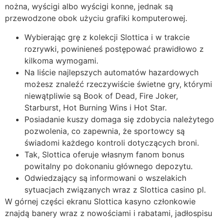
nożna, wyścigi albo wyścigi konne, jednak są
przewodzone obok użyciu grafiki komputerowej.
Wybierając grę z kolekcji Slottica i w trakcie
rozrywki, powinieneś postępować prawidłowo z
kilkoma wymogami.
Na liście najlepszych automatów hazardowych
możesz znaleźć rzeczywiście świetne gry, którymi
niewątpliwie są Book of Dead, Fire Joker,
Starburst, Hot Burning Wins i Hot Star.
Posiadanie kuszy domaga się zdobycia należytego
pozwolenia, co zapewnia, że sportowcy są
świadomi każdego kontroli dotyczących broni.
Tak, Slottica oferuje własnym fanom bonus
powitalny po dokonaniu głównego depozytu.
Odwiedzający są informowani o wszelakich
sytuacjach związanych wraz z Slottica casino pl.
W górnej części ekranu Slottica kasyno członkowie
znajdą banery wraz z nowościami i rabatami, jadłospisu