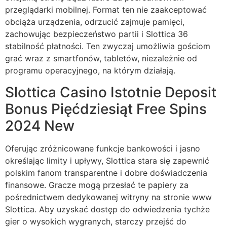
przeglądarki mobilnej. Format ten nie zaakceptować
obciąża urządzenia, odrzucić zajmuje pamięci,
zachowując bezpieczeństwo partii i Slottica 36
stabilność płatności. Ten zwyczaj umożliwia gościom
grać wraz z smartfonów, tabletów, niezależnie od
programu operacyjnego, na którym działają.
Slottica Casino Istotnie Deposit
Bonus Pięćdziesiąt Free Spins
2024 New
Oferując zróżnicowane funkcje bankowości i jasno
określając limity i upływy, Slottica stara się zapewnić
polskim fanom transparentne i dobre doświadczenia
finansowe. Gracze mogą przesłać te papiery za
pośrednictwem dedykowanej witryny na stronie www
Slottica. Aby uzyskać dostęp do odwiedzenia tychże
gier o wysokich wygranych, starczy przejść do