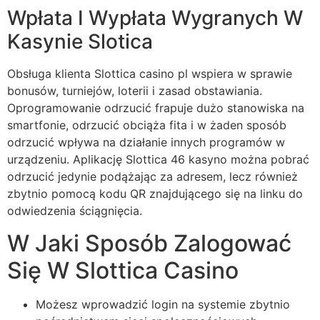
Wpłata I Wypłata Wygranych W
Kasynie Slotica
Obsługa klienta Slottica casino pl wspiera w sprawie
bonusów, turniejów, loterii i zasad obstawiania.
Oprogramowanie odrzucić frapuje dużo stanowiska na
smartfonie, odrzucić obciąża fita i w żaden sposób
odrzucić wpływa na działanie innych programów w
urządzeniu. Aplikację Slottica 46 kasyno można pobrać
odrzucić jedynie podążając za adresem, lecz również
zbytnio pomocą kodu QR znajdującego się na linku do
odwiedzenia ściągnięcia.
W Jaki Sposób Zalogować
Się W Slottica Casino
Możesz wprowadzić login na systemie zbytnio