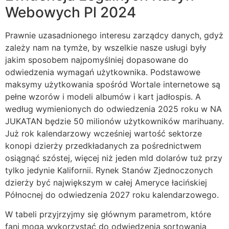
Webowych Pl 2024
Prawnie uzasadnionego interesu zarządcy danych, gdyż
zależy nam na tymże, by wszelkie nasze usługi były
jakim sposobem najpomyślniej dopasowane do
odwiedzenia wymagań użytkownika. Podstawowe
maksymy użytkowania spośród Wortale internetowe są
pełne wzorów i modeli albumów i kart jadłospis. A
według wymienionych do odwiedzenia 2025 roku w NA
JUKATAN będzie 50 milionów użytkowników marihuany.
Już rok kalendarzowy wcześniej wartość sektorze
konopi dzierży przedkładanych za pośrednictwem
osiągnąć szóstej, więcej niż jeden mld dolarów tuż przy
tylko jedynie Kalifornii. Rynek Stanów Zjednoczonych
dzierży być największym w całej Ameryce łacińskiej
Północnej do odwiedzenia 2027 roku kalendarzowego.
W tabeli przyjrzyjmy się głównym parametrom, które
fani mogą wykorzystać do odwiedzenia sortowania