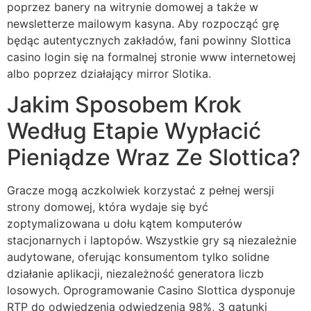
poprzez banery na witrynie domowej a także w
newsletterze mailowym kasyna. Aby rozpocząć grę
będąc autentycznych zakładów, fani powinny Slottica
casino login się na formalnej stronie www internetowej
albo poprzez działający mirror Slotika.
Jakim Sposobem Krok
Według Etapie Wypłacić
Pieniądze Wraz Ze Slottica?
Gracze mogą aczkolwiek korzystać z pełnej wersji
strony domowej, która wydaje się być
zoptymalizowana u dołu kątem komputerów
stacjonarnych i laptopów. Wszystkie gry są niezależnie
audytowane, oferując konsumentom tylko solidne
działanie aplikacji, niezależność generatora liczb
losowych. Oprogramowanie Casino Slottica dysponuje
RTP do odwiedzenia odwiedzenia 98%, 3 gatunki