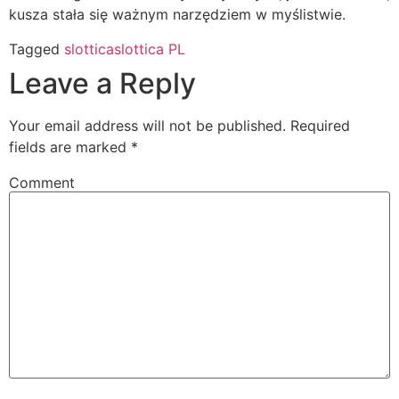
kusza stała się ważnym narzędziem w myślistwie.
Tagged
slottica
slottica PL
Leave a Reply
Your email address will not be published.
Required
fields are marked
*
Comment