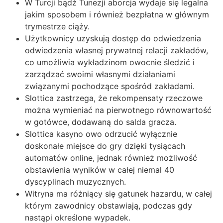
W Turcji bądź Tunezji aborcja wydaje się legalna
jakim sposobem i również bezpłatna w głównym
trymestrze ciąży.
Użytkownicy uzyskują dostęp do odwiedzenia
odwiedzenia własnej prywatnej relacji zakładów,
co umożliwia wykładzinom owocnie śledzić i
zarządzać swoimi własnymi działaniami
związanymi pochodzące spośród zakładami.
Slottica zastrzega, że rekompensaty rzeczowe
można wymieniać na pierwotnego równowartość
w gotówce, dodawaną do salda gracza.
Slottica kasyno owo odrzucić wyłącznie
doskonałe miejsce do gry dzięki tysiącach
automatów online, jednak również możliwość
obstawienia wyników w całej niemal 40
dyscyplinach muzycznych.
Witryna ma różniący się gatunek hazardu, w całej
którym zawodnicy obstawiają, podczas gdy
nastąpi określone wypadek.