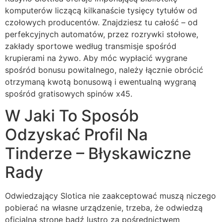
komputerów liczącą kilkanaście tysięcy tytułów od
czołowych producentów. Znajdziesz tu całość – od
perfekcyjnych automatów, przez rozrywki stołowe,
zakłady sportowe według transmisje spośród
krupierami na żywo. Aby móc wypłacić wygrane
spośród bonusu powitalnego, należy łącznie obrócić
otrzymaną kwotą bonusową i ewentualną wygraną
spośród gratisowych spinów x45.
W Jaki To Sposób
Odzyskać Profil Na
Tinderze – Błyskawiczne
Rady
Odwiedzający Slotica nie zaakceptować muszą niczego
pobierać na własne urządzenie, trzeba, że odwiedzą
oficjalną stronę bądź lustro za pośrednictwem