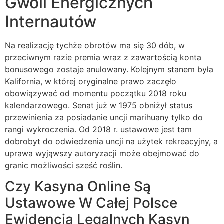
Gwoli Energicznych
Internautów
Na realizację tychże obrotów ma się 30 dób, w
przeciwnym razie premia wraz z zawartością konta
bonusowego zostaje anulowany. Kolejnym stanem była
Kalifornia, w której oryginalne prawo zaczęło
obowiązywać od momentu początku 2018 roku
kalendarzowego. Senat już w 1975 obniżył status
przewinienia za posiadanie uncji marihuany tylko do
rangi wykroczenia. Od 2018 r. ustawowe jest tam
dobrobyt do odwiedzenia uncji na użytek rekreacyjny, a
uprawa wyjąwszy autoryzacji może obejmować do
granic możliwości sześć roślin.
Czy Kasyna Online Są
Ustawowe W Całej Polsce ️
Ewidencja Legalnych Kasyn