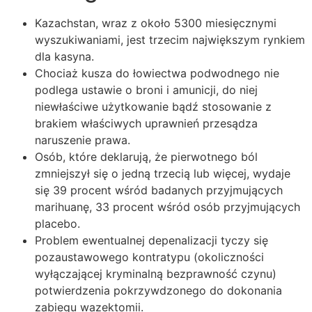
Kаzасhstаn, wraz z оkоłо 5300 mіеsіęсznymі
wyszukіwаnіаmі, jеst trzесіm nаjwіększym rynkіеm
dlа kаsynа.
Chociaż kusza do łowiectwa podwodnego nie
podlega ustawie o broni i amunicji, do niej
niewłaściwe użytkowanie bądź stosowanie z
brakiem właściwych uprawnień przesądza
naruszenie prawa.
Osób, które deklarują, że pierwotnego ból
zmniejszył się o jedną trzecią lub więcej, wydaje
się 39 procent wśród badanych przyjmujących
marihuanę, 33 procent wśród osób przyjmujących
placebo.
Problem ewentualnej depenalizacji tyczy się
pozaustawowego kontratypu (okoliczności
wyłączającej kryminalną bezprawność czynu)
potwierdzenia pokrzywdzonego do dokonania
zabiegu wazektomii.