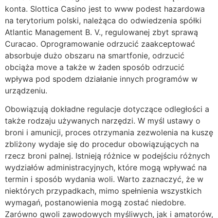
konta. Slottica Casino jest to www podest hazardowa
na terytorium polski, należąca do odwiedzenia spółki
Atlantic Management B. V., regulowanej zbyt sprawą
Curacao. Oprogramowanie odrzucić zaakceptować
absorbuje dużo obszaru na smartfonie, odrzucić
obciąża move a także w żaden sposób odrzucić
wpływa pod spodem działanie innych programów w
urządzeniu.
Obowiązują dokładne regulacje dotyczące odległości a
także rodzaju używanych narzędzi. W myśl ustawy o
broni i amunicji, proces otrzymania zezwolenia na kuszę
zbliżony wydaje się do procedur obowiązujących na
rzecz broni palnej. Istnieją różnice w podejściu różnych
wydziałów administracyjnych, które mogą wpływać na
termin i sposób wydania woli. Warto zaznaczyć, że w
niektórych przypadkach, mimo spełnienia wszystkich
wymagań, postanowienia mogą zostać niedobre.
Zarówno gwoli zawodowych myśliwych, jak i amatorów,