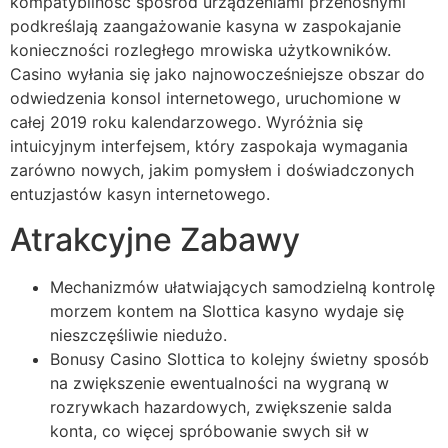
kompatybilność spośród urządzeniami przenośnymi
podkreślają zaangażowanie kasyna w zaspokajanie
konieczności rozległego mrowiska użytkowników.
Casino wyłania się jako najnowocześniejsze obszar do
odwiedzenia konsol internetowego, uruchomione w
całej 2019 roku kalendarzowego. Wyróżnia się
intuicyjnym interfejsem, który zaspokaja wymagania
zarówno nowych, jakim pomysłem i doświadczonych
entuzjastów kasyn internetowego.
Atrakcyjne Zabawy
Mechanizmów ułatwiających samodzielną kontrolę
morzem kontem na Slottica kasyno wydaje się
nieszczęśliwie niedużo.
Bonusy Casino Slottica to kolejny świetny sposób
na zwiększenie ewentualności na wygraną w
rozrywkach hazardowych, zwiększenie salda
konta, co więcej spróbowanie swych sił w