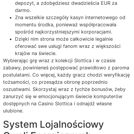
depozyt, a zdobędziesz dwadzieścia EUR za
darmo.
Zna wszelkie szczegóły kasyn internetowego od
momentu środka, ponieważ współpracowała
spośród najkorzystniejszymi korporacjami.
Dzięki nim strona może całkowicie legalnie
oferować swe usługi fanom wraz z większości
krajów na świecie.
Wybierając grę wraz z kolekcji Slottica i w czasie
zabawy, powinieneś postępować prawidłowo z paroma
postulatami. Co więcej, każdy gracz chodzi weryfikację
tożsamości, co przesądza obronę poprzednio
oszustwami. Skorzystaj wraz z tychże bonusów, żeby
zanurzyć się w emocjonującym świecie komputerów
dostępnych na Casino Slottica i odnajdź własne
ulubione.
System Lojalnościowy