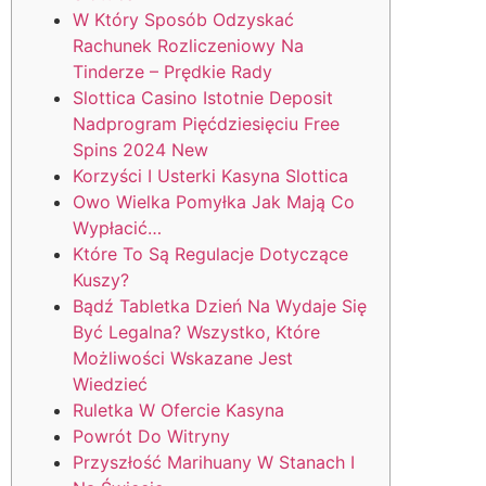
W Który Sposób Odzyskać
Rachunek Rozliczeniowy Na
Tinderze – Prędkie Rady
Slottica Casino Istotnie Deposit
Nadprogram Pięćdziesięciu Free
Spins 2024 New
Korzyści I Usterki Kasyna Slottica
Owo Wielka Pomyłka Jak Mają Co
Wypłacić…
Które To Są Regulacje Dotyczące
Kuszy?
Bądź Tabletka Dzień Na Wydaje Się
Być Legalna? Wszystko, Które
Możliwości Wskazane Jest
Wiedzieć
Ruletka W Ofercie Kasyna
Powrót Do Witryny
Przyszłość Marihuany W Stanach I