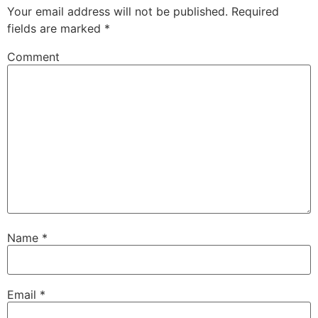
Your email address will not be published.
Required
fields are marked
*
Comment
Name
*
Email
*