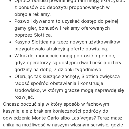
Oprócz bonusu powitalnego fani mogą skorzystać
z bonusów od depozytu proponowanych w
obrębie reklamy.
Pozwoli dywanom to uzyskać dostęp do pełnej
gamy gier, bonusów i reklamy oferowanych
poprzez Slottica.
Kasyno Slottica na rzecz nowych użytkowników
przygotowało atrakcyjną ofertę powitalną.
W każdej momencie mogą poprosić o pomoc,
gdyż operatorzy są dostępni dwadzieścia cztery
godziny na dobę, 7 dzionki tygodniowo.
Oferując tak kuszące zachęty, Slottica zwiększa
radość spośród obstawiania i konstruuje
środowisko, w którym gracze mogą naprawdę się
rozwijać.
Chcesz poczuć się w który sposób w fachowym
kasynie, ale z brakiem konieczności podróży do
odwiedzenia Monte Carlo albo Las Vegas? Teraz masz
unikalną możliwość w naszym własnym serwisie, gdzie