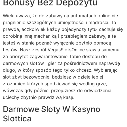
Bonusy Bez Depozytu
Wielu uważa, że do zabawy na automatach online nie
pragnienie szczególnych umiejętności i mądrości. To
prawda, aczkolwiek każdy pojedynczy tytuł cechuje się
odrobinę inną mechaniką i przebiegiem zabawy, a te
jesteś w stanie poznać wyłącznie zbytnio pomocą
testów. Nasz zespół VegasSlotsOnline stawia samemu
za priorytet zagwarantowanie Tobie dostępu do
darmowych slotów i gier za pośrednictwem naprawdę
długo, w który sposób tego tylko chcesz. Wybierając
slot zbyt bezowocnie, będziesz w dzieje lepiej
zrozumieć których spodziewać się według grze,
wówczas gdy później przejdziesz do odwiedzenia
uciechy zbytnio prawdziwą kasę.
Darmowe Sloty W Kasyno
Slottica