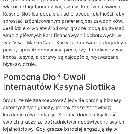
własne usługi fanom z większości krajów na świecie.
Kasyno Slottica podaje układ procedur płatności, aby
sprostać zróżnicowanym preferencjom zawodników.
Jeśli idzie o wpłatę środków, gracze mogą korzystać
wraz z głównych kart finansowych i debetowych, w
tym Visa i MasterCard. Karty te zapewniają dogodny i
pewny sposób dodawania pieniędzy do odwiedzenia
konta kasyna, a sprawy są najczęściej wytwarzane
błyskawicznie.
Pomocną Dłoń Gwoli
Internautów Kasyna Slottika
Środki te nie zaakceptować jedynie chronią biznesy
autentycznych graczy, jednak także zapewniają
każdemu równe okazje. Slottica docenia lojalność
swoich graczy za pośrednictwem poświęcony system
lojalnościowy. Gdy gracze bardziej angażują się w