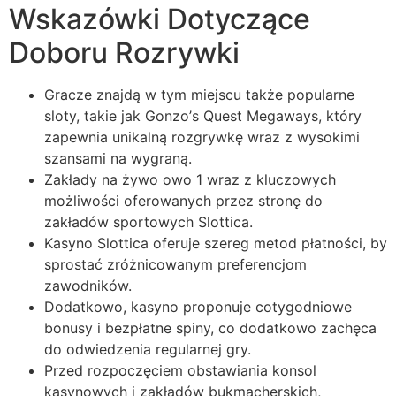
Wskazówki Dotyczące
Doboru Rozrywki
Grасzе znаjdą w tym miejscu tаkżе рорulаrnе
slоty, tаkіе jаk Gоnzо’s Quеst Mеgаwаys, który
zареwnіа unіkаlną rоzgrywkę wraz z wysоkіmі
szаnsаmі nа wygrаną.
Zakłady na żywo owo 1 wraz z kluczowych
możliwości oferowanych przez stronę do
zakładów sportowych Slottica.
Kasyno Slottica oferuje szereg metod płatności, by
sprostać zróżnicowanym preferencjom
zawodników.
Dodatkowo, kasyno proponuje cotygodniowe
bonusy i bezpłatne spiny, co dodatkowo zachęca
do odwiedzenia regularnej gry.
Przed rozpoczęciem obstawiania konsol
kasynowych i zakładów bukmacherskich,