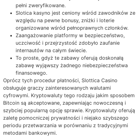
pełni zweryfikowane.
Slotica kasyno jest ceniony wśród zawodników ze
względu na pewne bonusy, zniżki i loterie
organizowane wśród pełnoprawnych członków.
Zaangażowanie platformy w bezpieczeństwo,
uczciwość i przejrzystość zdobyło zaufanie
internautów na całym świecie.
To proste, gdyż te zabawy oferują doskonałą
zabawę wyjąwszy żadnego niebezpieczeństwa
finansowego.
Oprócz tych procedur płatności, Slottica Casino
obsługuje graczy zainteresowanych walutami
cyfrowymi. Kryptowaluty tego rodzaju jakim sposobem
Bitcoin są akceptowane, zapewniając nowoczesną i
szybciej popularną opcję sprawie. Kryptowaluty oferują
zaletę pomocniczej prywatności i niejako szybszego
periodu przetwarzania w porównaniu z tradycyjnymi
metodami bankowymi.