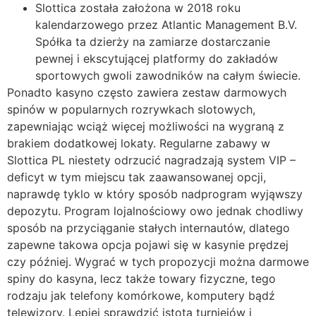
Slottica została założona w 2018 roku
kalendarzowego przez Atlantic Management B.V.
Spółka ta dzierży na zamiarze dostarczanie
pewnej i ekscytującej platformy do zakładów
sportowych gwoli zawodników na całym świecie.
Ponadto kasyno często zawiera zestaw darmowych
spinów w popularnych rozrywkach slotowych,
zapewniając wciąż więcej możliwości na wygraną z
brakiem dodatkowej lokaty. Regularne zabawy w
Slottica PL niestety odrzucić nagradzają system VIP –
deficyt w tym miejscu tak zaawansowanej opcji,
naprawdę tyklo w który sposób nadprogram wyjąwszy
depozytu. Program lojalnościowy owo jednak chodliwy
sposób na przyciąganie stałych internautów, dlatego
zapewne takowa opcja pojawi się w kasynie prędzej
czy później. Wygrać w tych propozycji można darmowe
spiny do kasyna, lecz także towary fizyczne, tego
rodzaju jak telefony komórkowe, komputery bądź
telewizory. Lepiej sprawdzić istota turniejów i