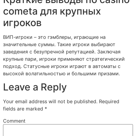
cometa для крупных
игроков
ВИП-игроки – это гэмблеры, играющие на
значительные суммы. Такие игроки выбирают
заведения с безупречной репутацией. Заключая
крупные пари, игроки применяют стратегический
подход. Статусные игроки играют в автоматы с
высокой волатильностью и большими призами.
Leave a Reply
Your email address will not be published.
Required
fields are marked
*
Comment