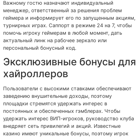
Важному гостю назначают индивидуальный
менеджер, ответственный за решения проблем
геймера и информирует его по запущенным акциям,
турнирных играх. Саппорт в режиме 24 на 7, чтобы
помочь игроку геймерам в любой момент, дать
актуальный линк на рабочее зеркало или
персональный бонусный код.
Эксклюзивные бонусы для
хайроллеров
Пользователи с высокими ставками обеспечивают
заведению внушительные доходы, поэтому
площадки стремятся удержать интерес в
постоянных и обеспеченных гэмблерах. Чтобы
удержать интерес ВИП-игроков, руководство клуба
внедряет сеть привилегий и акций. Известные
казино имеют уникальные бонусы, поэтому игрок