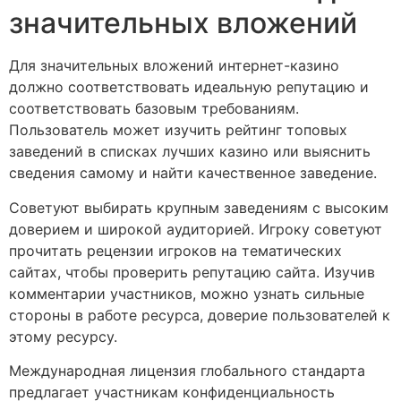
значительных вложений
Для значительных вложений интернет-казино
должно соответствовать идеальную репутацию и
соответствовать базовым требованиям.
Пользователь может изучить рейтинг топовых
заведений в списках лучших казино или выяснить
сведения самому и найти качественное заведение.
Советуют выбирать крупным заведениям с высоким
доверием и широкой аудиторией. Игроку советуют
прочитать рецензии игроков на тематических
сайтах, чтобы проверить репутацию сайта. Изучив
комментарии участников, можно узнать сильные
стороны в работе ресурса, доверие пользователей к
этому ресурсу.
Международная лицензия глобального стандарта
предлагает участникам конфиденциальность