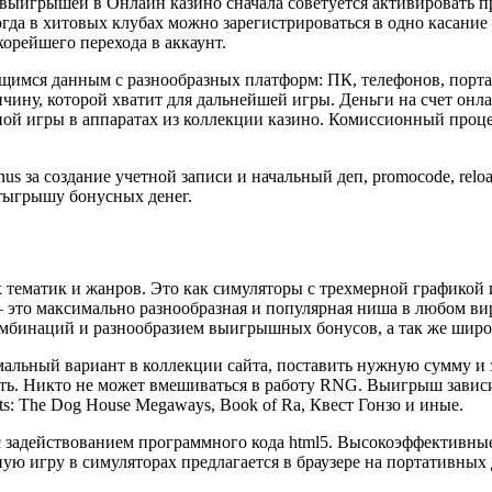
выигрышей в Онлайн казино сначала советуется активировать пр
ногда в хитовых клубах можно зарегистрироваться в одно касан
корейшего перехода в аккаунт.
щимся данным с разнообразных платформ: ПК, телефонов, порт
ичину, которой хватит для дальнейшей игры. Деньги на счет он
ой игры в аппаратах из коллекции казино. Комиссионный процен
s за создание учетной записи и начальный деп, promocode, relo
отыгрышу бонусных денег.
матик и жанров. Это как симуляторы с трехмерной графикой или 
— это максимально разнообразная и популярная ниша в любом в
бинаций и разнообразием выигрышных бонусов, а так же широ
имальный вариант в коллекции сайта, поставить нужную сумму и
ать. Никто не может вмешиваться в работу RNG. Выигрыш завис
s: The Dog House Megaways, Book of Ra, Квест Гонзо и иные.
 задействованием программного кода html5. Высокоэффективны
ую игру в симуляторах предлагается в браузере на портативных 