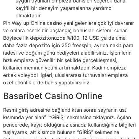
uygun oyunları empieza bahisleri seçerek daha
keyifli bir deneyim yaşamalarına yardımcı
olmaktadır.
Pin Way up Online casino yeni gelenlere çok iyi davranır
ve onlara esnek bir başlangıç bonusları sistemi sunar.
Böylece ilk depozitonuzda %100, 12 USD ya de uma
daha fazla depozito için 250 freespin, ayrıca nakit para
iadesi ve doğum günü hediyeleri alabilirsiniz. İşlemlerin
hızlı empieza güvenilir bir şekilde gerçekleşmesi,
kullanıcı memnuniyetini artırmaktadır. Kadın empieza
erkek voleybol ligleri, uluslararası turnuvalar empieza
özel etkinliklerde bahis yapabilirsiniz.
Basaribet Casino Online
Resmi giriş adresine bağlandıktan sonra sayfanın üst
kısmında yer alan” ““GİRİŞ” sekmesine tıklayınız. Açılan
pencerede, kayıt olduğunuz esnada kullandığınız bilgileri
tuşlayarak, alt kısımda bulunan “GİRİŞ” sekmesine