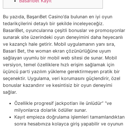
Basaribet Kayıt
Bu yazıda, BaşarıBet Casino’da bulunan en iyi oyun
tedarikçilerini detaylı bir şekilde inceleyeceğiz.
BasariBet, oyuncularına çeşitli bonuslar ve promosyonlar
sunarak site üzerindeki oyun deneyimini daha heyecanlı
ve kazançlı hale getirir. Mobil uygulamanın yanı sıra,
Basari Bet, the woman ekran çözünürlüğüne uyum
sağlayan uyumlu bir mobil web sitesi de sunar. Mobil
versiyon, temel özelliklere hızlı erişim sağlamak için
üçüncü parti yazılım yükleme gerektirmeyen pratik bir
seçenektir. Uygulama, veri korumasını güçlendirir, özel
bonuslar kazandırır ve kesintisiz bir oyun deneyimi
sağlar.
Özellikle progresif jackpotları ile ünlüdür” “ve
milyonlarca dolarlık ödüller sunar.
Kayıt empieza doğrulama işlemleri tamamlandıktan
sonra hesabınıza kolayca giriş yapabilir ve oyunun