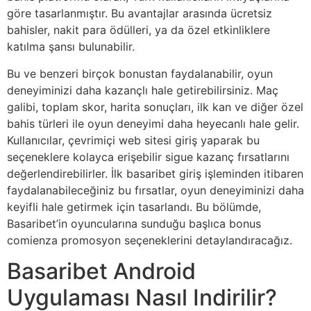
göre tasarlanmıştır. Bu avantajlar arasında ücretsiz
bahisler, nakit para ödülleri, ya da özel etkinliklere
katılma şansı bulunabilir.
Bu ve benzeri birçok bonustan faydalanabilir, oyun
deneyiminizi daha kazançlı hale getirebilirsiniz. Maç
galibi, toplam skor, harita sonuçları, ilk kan ve diğer özel
bahis türleri ile oyun deneyimi daha heyecanlı hale gelir.
Kullanıcılar, çevrimiçi web sitesi giriş yaparak bu
seçeneklere kolayca erişebilir sigue kazanç fırsatlarını
değerlendirebilirler. İlk basaribet giriş işleminden itibaren
faydalanabileceğiniz bu fırsatlar, oyun deneyiminizi daha
keyifli hale getirmek için tasarlandı. Bu bölümde,
Basaribet’in oyuncularına sunduğu başlıca bonus
comienza promosyon seçeneklerini detaylandıracağız.
Basaribet Android
Uygulaması Nasıl Indirilir?