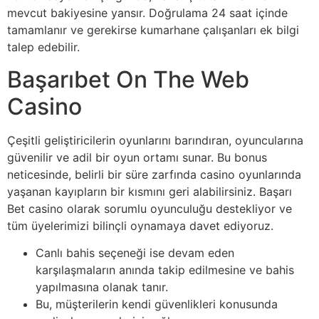
mevcut bakiyesine yansır. Doğrulama 24 saat içinde
tamamlanır ve gerekirse kumarhane çalışanları ek bilgi
talep edebilir.
Başarıbet On The Web
Casino
Çeşitli geliştiricilerin oyunlarını barındıran, oyuncularına
güvenilir ve adil bir oyun ortamı sunar. Bu bonus
neticesinde, belirli bir süre zarfında casino oyunlarında
yaşanan kayıpların bir kısmını geri alabilirsiniz. Başarı
Bet casino olarak sorumlu oyunculuğu destekliyor ve
tüm üyelerimizi bilinçli oynamaya davet ediyoruz.
Canlı bahis seçeneği ise devam eden
karşılaşmaların anında takip edilmesine ve bahis
yapılmasına olanak tanır.
Bu, müşterilerin kendi güvenlikleri konusunda