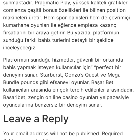
sunmaktadır. Pragmatic Play, yüksek kaliteli grafikler
comienza çeşitli bonus özellikleri ile bilinen position
makineleri üretir. Hem spor bahisleri hem de çevrimiçi
kumarhane oyunları ile eğlence empieza kazanç
fırsatlarını bir araya getirir. Bu yazıda, platformun
sunduğu farklı bahis türlerini detaylı bir şekilde
inceleyeceğiz.
Platformun sunduğu hizmetler, güvenli bir ortamda
bahis yapmak isteyen kullanıcılar için” “perfect bir
deneyim sunar. Starburst, Gonzo’s Quest ve Mega
Bundle pounds gibi efsanevi oyunlar, BaşarıBet
kullanıcıları arasında en çok tercih edilenler arasındadır.
Basaribet, zengin on line casino oyunları yelpazesiyle
oyuncularına benzersiz bir deneyim sunar.
Leave a Reply
Your email address will not be published.
Required