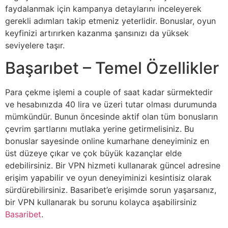
faydalanmak için kampanya detaylarını inceleyerek
gerekli adımları takip etmeniz yeterlidir. Bonuslar, oyun
keyfinizi artırırken kazanma şansınızı da yüksek
seviyelere taşır.
Başarıbet – Temel Özellikler
Para çekme işlemi a couple of saat kadar sürmektedir
ve hesabınızda 40 lira ve üzeri tutar olması durumunda
mümkündür. Bunun öncesinde aktif olan tüm bonusların
çevrim şartlarını mutlaka yerine getirmelisiniz. Bu
bonuslar sayesinde online kumarhane deneyiminiz en
üst düzeye çıkar ve çok büyük kazançlar elde
edebilirsiniz. Bir VPN hizmeti kullanarak güncel adresine
erişim yapabilir ve oyun deneyiminizi kesintisiz olarak
sürdürebilirsiniz. Basaribet’e erişimde sorun yaşarsanız,
bir VPN kullanarak bu sorunu kolayca aşabilirsiniz
Basaribet
.