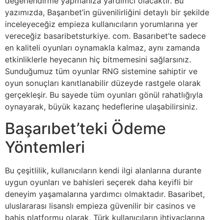
değerlendirme yapmanıza yardımcı olacaktır. Bu
yazımızda, Başarıbet’in güvenilirliğini detaylı bir şekilde
inceleyeceğiz empieza kullanıcıların yorumlarına yer
vereceğiz basaribetsturkiye. com. Basarıbet’te sadece
en kaliteli oyunları oynamakla kalmaz, aynı zamanda
etkinliklerle heyecanın hiç bitmemesini sağlarsınız.
Sunduğumuz tüm oyunlar RNG sistemine sahiptir ve
oyun sonuçları kanıtlanabilir düzeyde rastgele olarak
gerçekleşir. Bu sayede tüm oyunları gönül rahatlığıyla
oynayarak, büyük kazanç hedeflerine ulaşabilirsiniz.
Başarıbet’teki Ödeme
Yöntemleri
Bu çeşitlilik, kullanıcıların kendi ilgi alanlarına durante
uygun oyunları ve bahisleri seçerek daha keyifli bir
deneyim yaşamalarına yardımcı olmaktadır. Basaribet,
uluslararası lisanslı empieza güvenilir bir casinos ve
bahis platformu olarak, Türk kullanıcıların ihtiyaçlarına