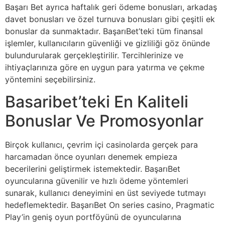
Başarı Bet ayrıca haftalık geri ödeme bonusları, arkadaş
davet bonusları ve özel turnuva bonusları gibi çeşitli ek
bonuslar da sunmaktadır. BaşarıBet’teki tüm finansal
işlemler, kullanıcıların güvenliği ve gizliliği göz önünde
bulundurularak gerçekleştirilir. Tercihlerinize ve
ihtiyaçlarınıza göre en uygun para yatırma ve çekme
yöntemini seçebilirsiniz.
Basaribet’teki En Kaliteli
Bonuslar Ve Promosyonlar
Birçok kullanıcı, çevrim içi casinolarda gerçek para
harcamadan önce oyunları denemek empieza
becerilerini geliştirmek istemektedir. BaşarıBet
oyuncularına güvenilir ve hızlı ödeme yöntemleri
sunarak, kullanıcı deneyimini en üst seviyede tutmayı
hedeflemektedir. BaşarıBet On series casino, Pragmatic
Play’in geniş oyun portföyünü de oyuncularına