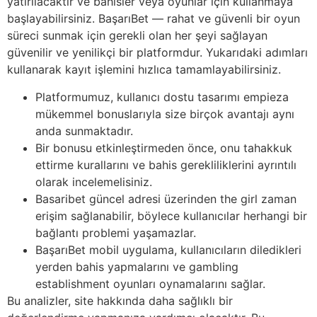
yatırılacaktır ve bahisler veya oyunlar için kullanmaya
başlayabilirsiniz. BaşarıBet — rahat ve güvenli bir oyun
süreci sunmak için gerekli olan her şeyi sağlayan
güvenilir ve yenilikçi bir platformdur. Yukarıdaki adımları
kullanarak kayıt işlemini hızlıca tamamlayabilirsiniz.
Platformumuz, kullanıcı dostu tasarımı empieza
mükemmel bonuslarıyla size birçok avantajı aynı
anda sunmaktadır.
Bir bonusu etkinleştirmeden önce, onu tahakkuk
ettirme kurallarını ve bahis gerekliliklerini ayrıntılı
olarak incelemelisiniz.
Basaribet güncel adresi üzerinden the girl zaman
erişim sağlanabilir, böylece kullanıcılar herhangi bir
bağlantı problemi yaşamazlar.
BaşarıBet mobil uygulama, kullanıcıların diledikleri
yerden bahis yapmalarını ve gambling
establishment oyunları oynamalarını sağlar.
Bu analizler, site hakkında daha sağlıklı bir