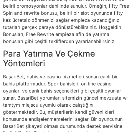
belirli promosyonlar dahilinde sunulur. Örneğin, fifty Free
Spin and rewrite bonusu, belirli bir slot oyununda fifty
kez ücretsiz dönmenizi sağlar empieza kazandığınız
tutarları gerçek paraya dönüştürebilirsiniz. Hoşgeldin
Bonusları, Free Rewrite empieza afin de yatırma
bonusları gibi çeşitli tekliflerden yararlanabilirsiniz.
Para Yatırma Ve Çekme
Yöntemleri
BaşarıBet, bahis ve casino hizmetleri sunan canlı bir
bahis platformudur. Spor bahisleri, on line casino
oyunları ve canlı bahis seçenekleri gibi çeşitli oyunlar
sunar. BasariBet yorumları sitemizin güncel mevzuata w
tamtym miejscu uyumlu olarak çalıştığını
göstermektedir. Bu, müşterilerin kendi güvenlikleri
konusunda endişelenmemelerini sağlar. Bir oyuncunun
BasariBet şikayeti olması durumunda destek servisine