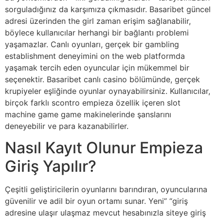
sorguladığınız da karşımıza çıkmasıdır. Basaribet güncel
adresi üzerinden the girl zaman erişim sağlanabilir,
böylece kullanıcılar herhangi bir bağlantı problemi
yaşamazlar. Canlı oyunları, gerçek bir gambling
establishment deneyimini on the web platformda
yaşamak tercih eden oyuncular için mükemmel bir
seçenektir. Basaribet canlı casino bölümünde, gerçek
krupiyeler eşliğinde oyunlar oynayabilirsiniz. Kullanıcılar,
birçok farklı scontro empieza özellik içeren slot
machine game game makinelerinde şanslarını
deneyebilir ve para kazanabilirler.
Nasıl Kayıt Olunur Empieza
Giriş Yapılır?
Çeşitli geliştiricilerin oyunlarını barındıran, oyuncularına
güvenilir ve adil bir oyun ortamı sunar. Yeni” “giriş
adresine ulaşır ulaşmaz mevcut hesabınızla siteye giriş