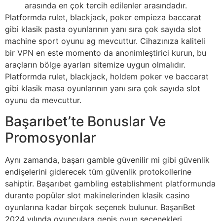
arasında en çok tercih edilenler arasındadır.
Platformda rulet, blackjack, poker empieza baccarat
gibi klasik pasta oyunlarının yanı sıra çok sayıda slot
machine sport oyunu ag mevcuttur. Cihazınıza kaliteli
bir VPN en este momento da anonimleştirici kurun, bu
araçların bölge ayarları sitemize uygun olmalıdır.
Platformda rulet, blackjack, holdem poker ve baccarat
gibi klasik masa oyunlarının yanı sıra çok sayıda slot
oyunu da mevcuttur.
Başarıbet’te Bonuslar Ve
Promosyonlar
Aynı zamanda, başarı gamble güvenilir mi gibi güvenlik
endişelerini giderecek tüm güvenlik protokollerine
sahiptir. Başarıbet gambling establishment platformunda
durante popüler slot makinelerinden klasik casino
oyunlarına kadar birçok seçenek bulunur. BaşarıBet
2024 yılında oyunculara geniş oyun seçenekleri,