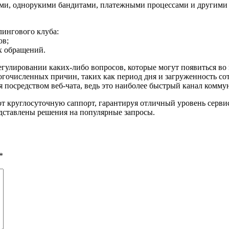
ями, однорукими бандитами, платежными процессами и другими
лингового клуба:
ов;
х обращений.
гулировании каких-либо вопросов, которые могут появиться во 
гочисленных причин, таких как период дня и загруженность сот
я посредством веб-чата, ведь это наиболее быстрый канал комму
 круглосуточную саппорт, гарантируя отличный уровень сервиса
едставлены решения на популярные запросы.
*