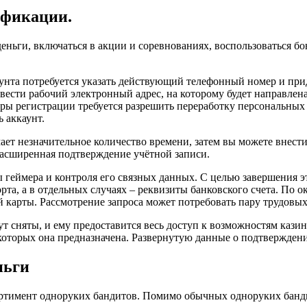
ификации.
деньги, включаться в акции и соревнованиях, воспользоваться 
та потребуется указать действующий телефонный номер и приду
вести рабочий электронный адрес, на которому будет направлен
ы регистрации требуется разрешить переработку персональных 
ь аккаунт.
ает незначительное количество времени, затем вы можете внести
 расширенная подтверждение учётной записи.
геймера и контроля его связных данных. С целью завершения э
та, а в отдельных случаях – реквизиты банковского счета. По 
карты. Рассмотрение запроса может потребовать пару трудовых
ут сняты, и ему предоставится весь доступ к возможностям каз
 которых она предназначена. Развернутую данные о подтвержден
ньги
ртимент одноруких бандитов. Помимо обычных одноруких банд