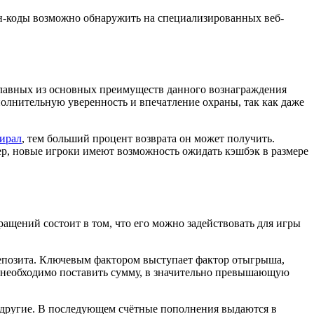
-коды возможно обнаружить на специализированных веб-
 главных из основных преимуществ данного вознаграждения
полнительную уверенность и впечатление охраны, так как даже
ирал
, тем больший процент возврата он может получить.
ер, новые игроки имеют возможность ожидать кэшбэк в размере
ращений состоит в том, что его можно задействовать для игры
 депозита. Ключевым фактором выступает фактор отыгрыша,
ег необходимо поставить сумму, в значительно превышающую
и другие. В последующем счётные пополнения выдаются в