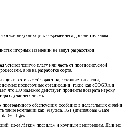
аботанной визуализации, современным дополнительным
я.
нство игорных заведений не ведут разработкой
ая установленную плату или часть от прогнозируемой
цессами, а не на разработке софта.
тавщики, которые обладают надлежащие лицензии,
зависимые проверочные организации, такие как eCOGRA и
ает, что ПО надежно действует, проценты возврата игроку
тора случайных чисел.
х программного обеспечения, особенно в нелегальных онлайн
такие компании как: Playtech, IGT (International Game
nt, Red Tiger.
лений, из-за лёгким правилам и крупным выигрышам. Данные