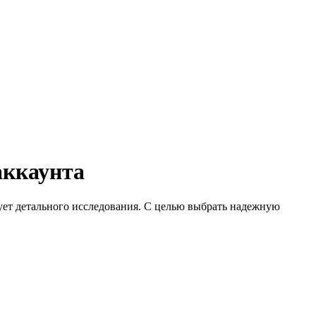
аккаунта
ует детального исследования. С целью выбрать надежную