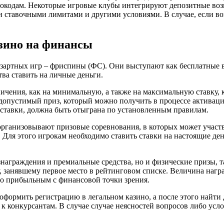
мокодам. Некоторые игровые клубы интегрируют депозитные во
и ставочными лимитами и другими условиями. В случае, если в
азино на финансы
зартных игр – фриспины (ФС). Они выступают как бесплатные 
ва ставить на личные деньги.
чения, как на минимальную, а также на максимальную ставку, к
опустимый приз, который можно получить в процессе активации
а ставки, должна быть отыграна по установленным правилам.
рганизовывают призовые соревнования, в которых может участв
. Для этого игрокам необходимо ставить ставки на настоящие де
награждения и премиальные средства, но и физические призы, т
, занявшему первое место в рейтинговом списке. Величина награ
нно прибыльным с финансовой точки зрения.
 оформить регистрацию в легальном казино, а после этого найт
к конкурсантам. В случае случае неясностей вопросов либо усл