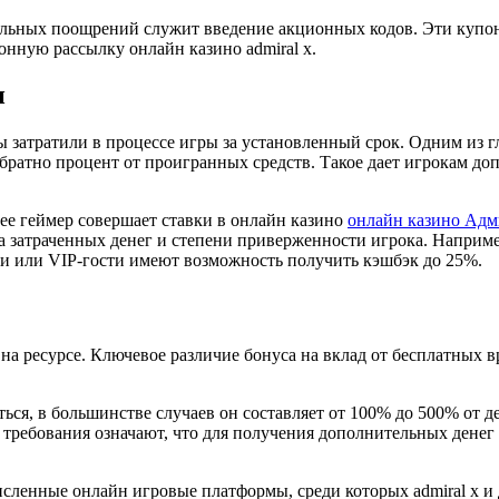
льных поощрений служит введение акционных кодов. Эти купон
онную рассылку онлайн казино admiral x.
и
ры затратили в процессе игры за установленный срок. Одним из
братно процент от проигранных средств. Такое дает игрокам до
ее геймер совершает ставки в онлайн казино
онлайн казино Адм
а затраченных денег и степени приверженности игрока. Наприм
ики или VIP-гости имеют возможность получить кэшбэк до 25%.
на ресурсе. Ключевое различие бонуса на вклад от бесплатных в
ться, в большинстве случаев он составляет от 100% до 500% от
ые требования означают, что для получения дополнительных ден
исленные онлайн игровые платформы, среди которых admiral x 