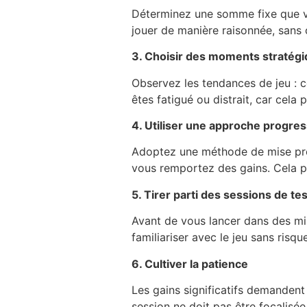
Déterminez une somme fixe que vou
jouer de manière raisonnée, sans 
3. Choisir des moments stratég
Observez les tendances de jeu : c
êtes fatigué ou distrait, car cela 
4. Utiliser une approche progres
Adoptez une méthode de mise pr
vous remportez des gains. Cela pr
5. Tirer parti des sessions de tes
Avant de vous lancer dans des mis
familiariser avec le jeu sans risq
6. Cultiver la patience
Les gains significatifs demandent
session ne doit pas être focalisée