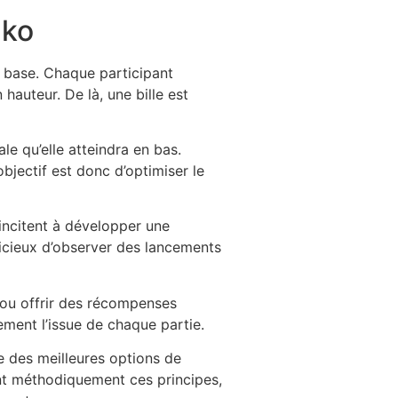
nko
e base. Chaque participant
auteur. De là, une bille est
ale qu’elle atteindra en bas.
bjectif est donc d’optimiser le
 incitent à développer une
dicieux d’observer des lancements
s ou offrir des récompenses
ement l’issue de chaque partie.
e des meilleures options de
ant méthodiquement ces principes,