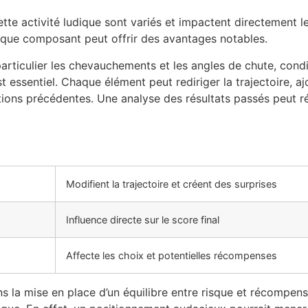
tte activité ludique sont variés et impactent directement l
que composant peut offrir des avantages notables.
articulier les chevauchements et les angles de chute, condi
ssentiel. Chaque élément peut rediriger la trajectoire, ajou
ations précédentes. Une analyse des résultats passés peut r
Modifient la trajectoire et créent des surprises
Influence directe sur le score final
Affecte les choix et potentielles récompenses
s la mise en place d’un équilibre entre risque et récompense