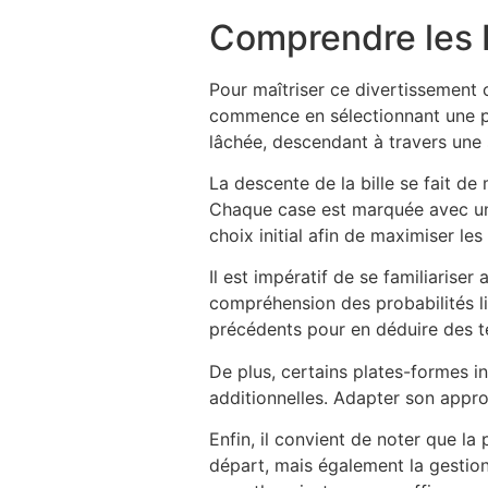
Comprendre les 
Pour maîtriser ce divertissement 
commence en sélectionnant une pos
lâchée, descendant à travers une 
La descente de la bille se fait de 
Chaque case est marquée avec une v
choix initial afin de maximiser le
Il est impératif de se familiarise
compréhension des probabilités li
précédents pour en déduire des 
De plus, certains plates-formes i
additionnelles. Adapter son appro
Enfin, il convient de noter que l
départ, mais également la gestion