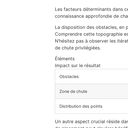
Les facteurs déterminants dans ce
connaissance approfondie de cha
La disposition des obstacles, en p
Comprendre cette topographie est e
N’hésitez pas à observer les itér
de chute privilégiées.
Éléments
Impact sur le résultat
Obstacles
Zone de chute
Distribution des points
Un autre aspect crucial réside dan