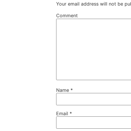
Your email address will not be pu
Comment
Name
*
Email
*