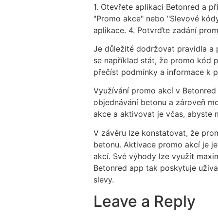
1. Otevřete aplikaci Betonred a p
"Promo akce" nebo "Slevové kódy"
aplikace. 4. Potvrďte zadání promo
Je důležité dodržovat pravidla a
se například stát, že promo kód p
přečíst podmínky a informace k p
Využívání promo akcí v Betonred 
objednávání betonu a zároveň mo
akce a aktivovat je včas, abyste 
V závěru lze konstatovat, že pro
betonu. Aktivace promo akcí je 
akcí. Své výhody lze využít maxi
Betonred app tak poskytuje uživa
slevy.
Leave a Reply