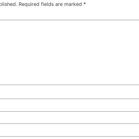
blished.
Required fields are marked
*