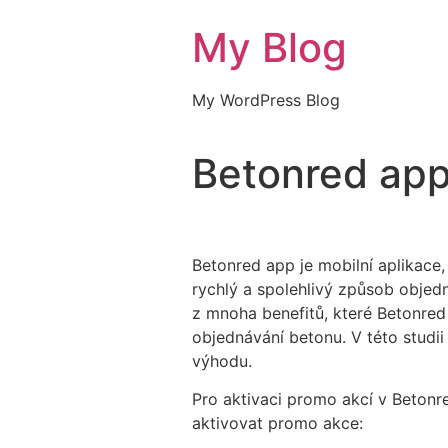
My Blog
My WordPress Blog
Betonred app
Betonred app je mobilní aplikace,
rychlý a spolehlivý způsob objedn
z mnoha benefitů, které Betonred
objednávání betonu. V této studii
výhodu.
Pro aktivaci promo akcí v Betonr
aktivovat promo akce: