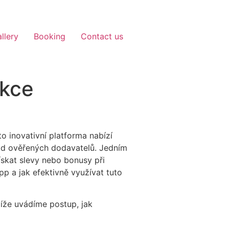
llery
Booking
Contact us
akce
o inovativní platforma nabízí
y od ověřených dodavatelů. Jedním
ískat slevy nebo bonusy při
p a jak efektivně využívat tuto
íže uvádíme postup, jak