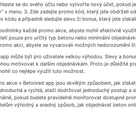
řihlaste se do svého účtu nebo vytvořte nový účet, pokud j
 v menu. 3. Zde zadejte promo kód, který jste obdrželi o
 kódu a případně sledujte slevu či bonus, který jste získali
 podmínky každé promo akce, abyste mohli efektivně využí
latí pouze pro určitý typ betonu nebo minimální objednávku.
romo akci, abyste se vyvarovali možných nedorozumění či 
app může být pro uživatele velkou výhodou. Slevy a bonusy
hou motivovat k dalším objednávkám. Proto je důležité pr
mohli co nejlépe využít tuto možnost.
mo akce v Betonred app jsou skvělým způsobem, jak získat
jednoduchá a rychlá, stačí dodržovat jednoduchý postup a
málně, pokud budete pravidelně monitorovat dostupné prom
telům výhodný a snadný způsob, jak objednávat beton onlin