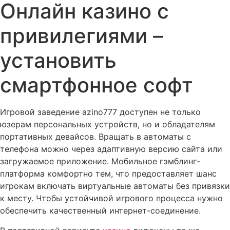
Онлайн казино с
привилегиями –
установить
смартфонное софт
Игровой заведение azino777 доступен не только
юзерам персональных устройств, но и обладателям
портативных девайсов. Вращать в автоматы с
телефона можно через адаптивную версию сайта или
загружаемое приложение. Мобильное гэмблинг-
платформа комфортно тем, что предоставляет шанс
игрокам включать виртуальные автоматы без привязки
к месту. Чтобы устойчивой игрового процесса нужно
обеспечить качественный интернет-соединение.