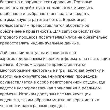
бесплатно в варианте тестирования. Тестовые
варианты содействуют пользователям изучить
особенности выбранного аппарата и создать
оптимальную стратегию бетов. В демоигре
пользователям предоставляется абсолютное
обеспечение приватности. Для запуска бесплатной
игрового процесса посетителям клуба не обязательно
предоставлять индивидуальные данные.
Лайв сессии доступны исключительно
зарегистрированным игрокам в формате на настоящие
деньги. В живом формате предоставляются
многообразные настольные игры, включая рулетку и
карточные симуляторы. Геймплейный процедура
осуществляется в особо подготовленной студии, где
ведется непосредственная трансляция в реальном
времени. Игрокам доступны все манипуляции
ведущего, таким образом можно не переживать в
честности разыгранных раундов.