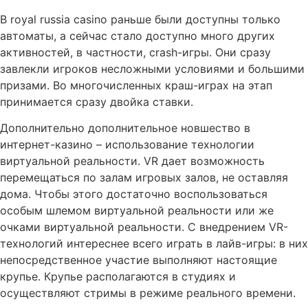
В royal russia casino раньше были доступны только
автоматы, а сейчас стало доступно много других
активностей, в частности, crash-игры. Они сразу
завлекли игроков несложными условиями и большими
призами. Во многочисленных краш-играх на этап
принимается сразу двойка ставки.
Дополнительно дополнительное новшество в
интернет-казино – использование технологии
виртуальной реальности. VR дает возможность
перемещаться по залам игровых залов, не оставляя
дома. Чтобы этого достаточно воспользоваться
особым шлемом виртуальной реальности или же
очками виртуальной реальности. С внедрением VR-
технологий интереснее всего играть в лайв-игры: в них
непосредственное участие выполняют настоящие
крупье. Крупье располагаются в студиях и
осуществляют стримы в режиме реального времени.