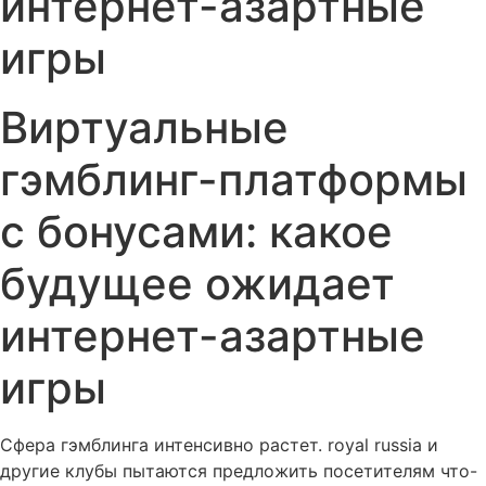
интернет-азартные
игры
Виртуальные
гэмблинг-платформы
с бонусами: какое
будущее ожидает
интернет-азартные
игры
Сфера гэмблинга интенсивно растет. royal russia и
другие клубы пытаются предложить посетителям что-