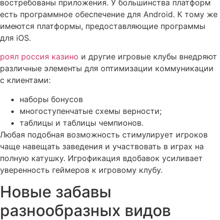
востребованы приложения. У большинства платформ
есть программное обеспечение для Android. К тому же
имеются платформы, предоставляющие программы
для iOS.
роял россия казино
и другие игровые клубы внедряют
различные элементы для оптимизации коммуникации
с клиентами:
наборы бонусов
многоступенчатые схемы верности;
таблицы и таблицы чемпионов.
Любая подобная возможность стимулирует игроков
чаще навещать заведения и участвовать в играх на
полную катушку. Игрофикация вдобавок усиливает
уверенность геймеров к игровому клубу.
Новые забавы
разнообразных видов