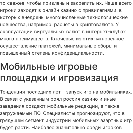
то свежее, чтобы привлечь и закрепить их. Чаще всего
игроки заходят в онлайн казино с привилегиями, в
которых внедрены многочисленные технологические
новшества, например, расчеты в криптовалюте. У
эксплуатации виртуальных валют в интернет-клубах
много преимуществ. Ключевые из этих: мгновенное
осуществление платежей, минимальные сборы и
повышенный степень конфиденциальности.
Мобильные игровые
площадки и игровизация
Тенденция последних лет – запуск игр на мобильниках.
В связи с указанным роял россия казино и иные
заведения создают мобильные редакции, а также
загружаемый ПО. Специалисты прогнозируют, что в
грядущем сегмент индустрии мобильных азартных игр
будет расти. Наиболее значительно среди игроков