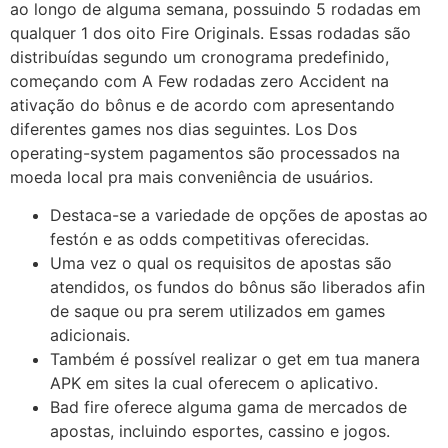
ao longo de alguma semana, possuindo 5 rodadas em
qualquer 1 dos oito Fire Originals. Essas rodadas são
distribuídas segundo um cronograma predefinido,
começando com A Few rodadas zero Accident na
ativação do bônus e de acordo com apresentando
diferentes games nos dias seguintes. Los Dos
operating-system pagamentos são processados na
moeda local pra mais conveniência de usuários.
Destaca-se a variedade de opções de apostas ao
festón e as odds competitivas oferecidas.
Uma vez o qual os requisitos de apostas são
atendidos, os fundos do bônus são liberados afin
de saque ou pra serem utilizados em games
adicionais.
Também é possível realizar o get em tua manera
APK em sites la cual oferecem o aplicativo.
Bad fire oferece alguma gama de mercados de
apostas, incluindo esportes, cassino e jogos.