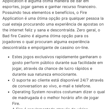
Application é alguma ótima maneira de dar em
esportes, jogar games e ganhar recurso financeiro.
Possuindo teus elementos e benefícios, o Fire
Application é uma ótima opção pra qualquer pessoa la
cual esteja procurando uma experiência de apostas on
the internet feliz y sana e descontraída. Zero geral, o
Bad fire Casino é alguma ótima opção para os
jogadores o qual procuram alguma experiência
descontraída e empolgante de cassino on-line.
Estes jogos exclusivos rapidamente ganharam o
gosto perform público durante sua facilidade em
jogar, através da chance de lucro rápidos e
durante sua natureza emocionante.
O suporte ao cliente está disponível 24/7 através
de conversation ao vivo, e-mail e telefone.
Operating System novatos costumam dizer o qual
de madrugada é o melhor horário afin de jogar
Fire.