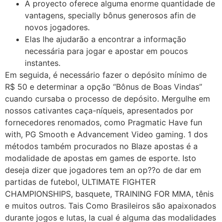
A proyecto oferece alguma enorme quantidade de
vantagens, specially bônus generosos afin de
novos jogadores.
Elas lhe ajudarão a encontrar a informação
necessária para jogar e apostar em poucos
instantes.
Em seguida, é necessário fazer o depósito mínimo de
R$ 50 e determinar a opção “Bônus de Boas Vindas”
cuando cursaba o processo de depósito. Mergulhe em
nossos cativantes caça-níqueis, apresentados por
fornecedores renomados, como Pragmatic Have fun
with, PG Smooth e Advancement Video gaming. 1 dos
métodos também procurados no Blaze apostas é a
modalidade de apostas em games de esporte. Isto
deseja dizer que jogadores tem an op??o de dar em
partidas de futebol, ULTIMATE FIGHTER
CHAMPIONSHIPS, basquete, TRAINING FOR MMA, tênis
e muitos outros. Tais Como Brasileiros são apaixonados
durante jogos e lutas, la cual é alguma das modalidades