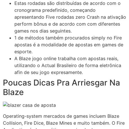
Estas rodadas são distribuídas de acordo com o
cronograma predefinido, começando
apresentando Five rodadas zero Crash na ativação
perform bônus e de acordo com com diferentes
games nos dias seguintes.
1 de métodos também procurados simply no Fire
apostas é a modalidade de apostas em games de
esporte.
A Blaze jogo online trabalha com apostas reais,
utilizando o Actual Brasileiro de forma eletrônica
afin de seu jogo expresamente.
Poucas Dicas Pra Arriesgar Na
Blaze
Operating-system mercados de games incluem Blaze
Collision, Fire Dice, Blaze Mines e muito também. O Fire