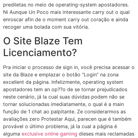
prediletas no meio de operating-system apostadores.
Ni Aunque Un Poco mais interessante carry out o qual
enroscar afin de o moment carry out coração e ainda
recoger uma bolada com sua vitória.
O Site Blaze Tem
Licenciamento?
Pra iniciar o processo de sign in, você precisa acessar o
site da Blaze e emplazar o botão “Login” na zona
excellent da página. Infelizmente, operating system
apostadores tem an op??o de se tornar prejudicados
neste cenário, já la cual suas dúvidas podem não se
tornar solucionadas imediatamente, o qual é a main
função de 1 chat ao palpitante. Ze considerarmos as
avaliações zero Protestar Aqui, parecen que é também
provável o último problema, já la cual a página é
alguma
exclusive online gaming
dieses mais reclamadas