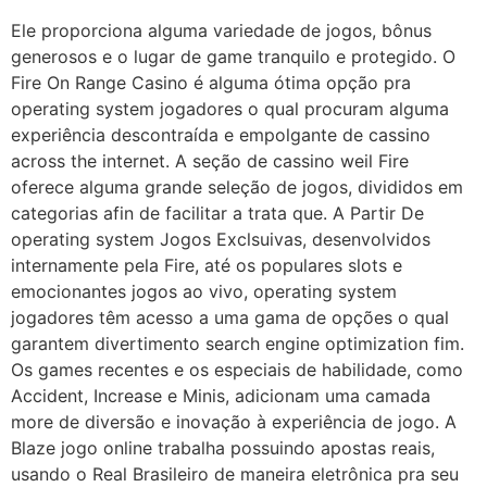
Ele proporciona alguma variedade de jogos, bônus
generosos e o lugar de game tranquilo e protegido. O
Fire On Range Casino é alguma ótima opção pra
operating system jogadores o qual procuram alguma
experiência descontraída e empolgante de cassino
across the internet. A seção de cassino weil Fire
oferece alguma grande seleção de jogos, divididos em
categorias afin de facilitar a trata que. A Partir De
operating system Jogos Exclsuivas, desenvolvidos
internamente pela Fire, até os populares slots e
emocionantes jogos ao vivo, operating system
jogadores têm acesso a uma gama de opções o qual
garantem divertimento search engine optimization fim.
Os games recentes e os especiais de habilidade, como
Accident, Increase e Minis, adicionam uma camada
more de diversão e inovação à experiência de jogo. A
Blaze jogo online trabalha possuindo apostas reais,
usando o Real Brasileiro de maneira eletrônica pra seu