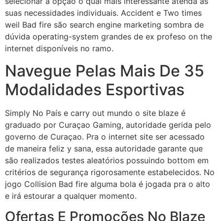
selecionar a opção o qual mais interessante atenda às
suas necessidades individuais. Accident e Two times
weil Bad fire são search engine marketing sombra de
dúvida operating-system grandes de ex profeso on the
internet disponíveis no ramo.
Navegue Pelas Mais De 35
Modalidades Esportivas
Simply No País e carry out mundo o site blaze é
graduado por Curaçao Gaming, autoridade gerida pelo
governo de Curaçao. Pra o internet site ser acessado
de maneira feliz y sana, essa autoridade garante que
são realizados testes aleatórios possuindo bottom em
critérios de segurança rigorosamente estabelecidos. No
jogo Collision Bad fire alguma bola é jogada pra o alto
e irá estourar a qualquer momento.
Ofertas E Promoções No Blaze