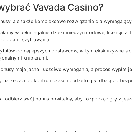
wybrać Vavada Casino?
bonusy, ale także kompleksowe rozwiązania dla wymagający
ałamy w pełni legalnie dzięki międzynarodowej licencji, a T
ologiami szyfrowania.
tułów od najlepszych dostawców, w tym ekskluzywne sloty
sjonalnymi krupierami.
onusy mają jasne i uczciwe wymagania, a proces wypłat je
narzędzia do kontroli czasu i budżetu gry, dbając o bez
 i odbierz swój bonus powitalny, aby rozpocząć grę z jes