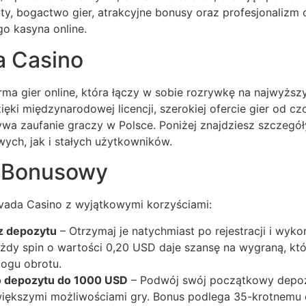
ty, bogactwo gier, atrakcyjne bonusy oraz profesjonalizm o
o kasyna online.
a Casino
rma gier online, która łączy w sobie rozrywkę na najwyż
zięki międzynarodowej licencji, szerokiej ofercie gier od
a zaufanie graczy w Polsce. Poniżej znajdziesz szczegół
ch, jak i stałych użytkowników.
t Bonusowy
vada Casino z wyjątkowymi korzyściami:
z depozytu
– Otrzymaj je natychmiast po rejestracji i wyko
żdy spin o wartości 0,20 USD daje szansę na wygraną, kt
ogu obrotu.
 depozytu do 1000 USD
– Podwój swój początkowy depozy
ę większymi możliwościami gry. Bonus podlega 35-krotnemu