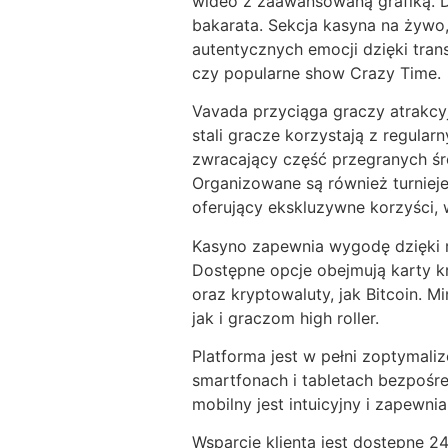
wideo z zaawansowaną grafiką. D
bakarata. Sekcja kasyna na żywo
autentycznych emocji dzięki trans
czy popularne show Crazy Time.
Vavada przyciąga graczy atrakcy
stali gracze korzystają z regula
zwracający część przegranych ś
Organizowane są również turnieje
oferujący ekskluzywne korzyści,
Kasyno zapewnia wygodę dzięki 
Dostępne opcje obejmują karty kre
oraz kryptowaluty, jak Bitcoin. 
jak i graczom high roller.
Platforma jest w pełni zoptymal
smartfonach i tabletach bezpośre
mobilny jest intuicyjny i zapewni
Wsparcie klienta jest dostępne 2