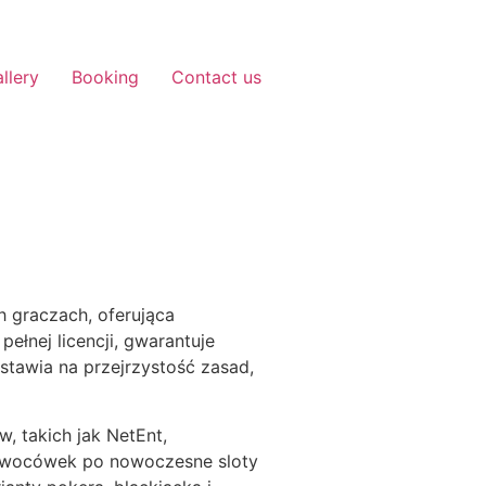
llery
Booking
Contact us
h graczach, oferująca
ełnej licencji, gwarantuje
tawia na przejrzystość zasad,
, takich jak NetEnt,
 owocówek po nowoczesne sloty