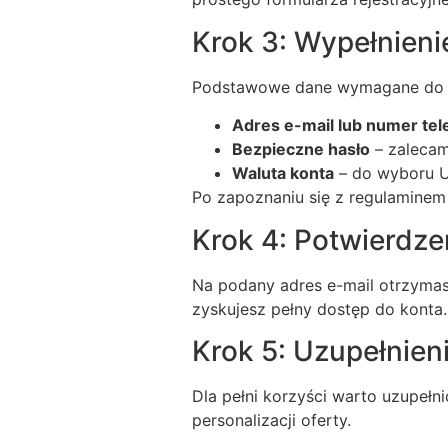
Krok 3: Wypełnieni
Podstawowe dane wymagane do re
Adres e-mail lub numer tel
Bezpieczne hasło
– zalecamy
Waluta konta
– do wyboru U
Po zapoznaniu się z regulaminem i
Krok 4: Potwierdze
Na podany adres e-mail otrzymas
zyskujesz pełny dostęp do konta.
Krok 5: Uzupełnieni
Dla pełni korzyści warto uzupeł
personalizacji oferty.