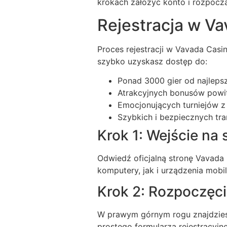
krokach założyć konto i rozpocz
Rejestracja w V
Proces rejestracji w Vavada Casin
szybko uzyskasz dostęp do:
Ponad 3000 gier od najlep
Atrakcyjnych bonusów powi
Emocjonujących turniejów z
Szybkich i bezpiecznych tra
Krok 1: Wejście na
Odwiedź oficjalną stronę Vavada
komputery, jak i urządzenia mobil
Krok 2: Rozpoczęcie
W prawym górnym rogu znajdzie
prostego formularza rejestracyjn