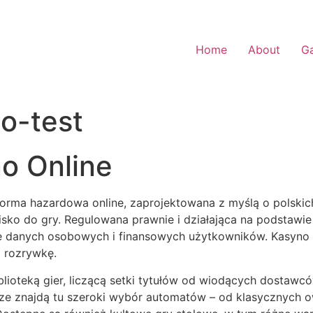
Home
About
Ga
o-test
o Online
forma hazardowa online, zaprojektowana z myślą o polskic
ko do gry. Regulowana prawnie i działająca na podstawie p
ę danych osobowych i finansowych użytkowników. Kasyno s
ą rozrywkę.
lioteką gier, liczącą setki tytułów od wiodących dostawców
cze znajdą tu szeroki wybór automatów – od klasycznych