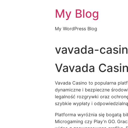
My Blog
My WordPress Blog
vavada-casin
Vavada Casin
Vavada Casino to popularna plat
dynamiczne i bezpieczne środowis
legalność rozgrywki oraz ochron
szybkie wypłaty i odpowiedzialn
Platforma wyróżnia się bogatą bib
Microgaming czy Play’n GO. Gra