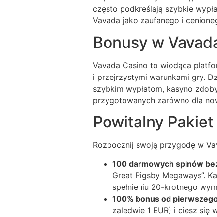
często podkreślają szybkie wypła
Vavada jako zaufanego i cenioneg
Bonusy w Vavad
Vavada Casino to wiodąca platfo
i przejrzystymi warunkami gry. D
szybkim wypłatom, kasyno zdobyw
przygotowanych zarówno dla nowy
Powitalny Pakie
Rozpocznij swoją przygodę w Va
100 darmowych spinów be
Great Pigsby Megaways”. Ka
spełnieniu 20-krotnego wym
100% bonus od pierwszego
zaledwie 1 EUR) i ciesz si