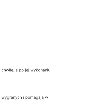
chwilę, a po jej wykonaniu
ch wygranych i pomagają w