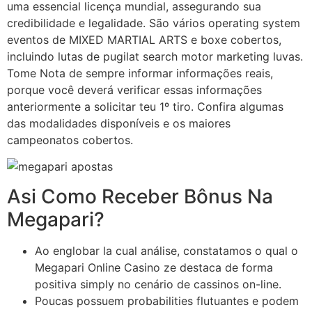
uma essencial licença mundial, assegurando sua
credibilidade e legalidade. São vários operating system
eventos de MIXED MARTIAL ARTS e boxe cobertos,
incluindo lutas de pugilat search motor marketing luvas.
Tome Nota de sempre informar informações reais,
porque você deverá verificar essas informações
anteriormente a solicitar teu 1º tiro. Confira algumas
das modalidades disponíveis e os maiores
campeonatos cobertos.
Asi Como Receber Bônus Na
Megapari?
Ao englobar la cual análise, constatamos o qual o
Megapari Online Casino ze destaca de forma
positiva simply no cenário de cassinos on-line.
Poucas possuem probabilities flutuantes e podem