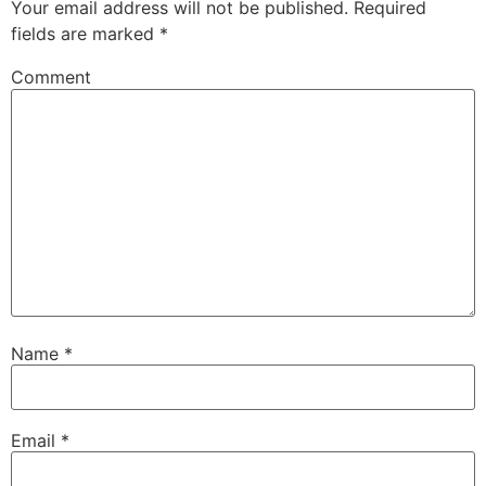
Your email address will not be published.
Required
fields are marked
*
Comment
Name
*
Email
*