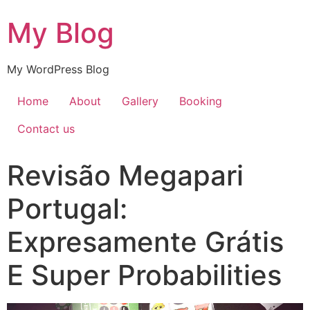
My Blog
My WordPress Blog
Home
About
Gallery
Booking
Contact us
Revisão Megapari
Portugal:
Expresamente Grátis
E Super Probabilities