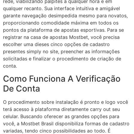
rede, viabilizando palpites a qualquer hora e em
qualquer recanto. Sua interface intuitiva e amigável
garante navegação desimpedida mesmo para novatos,
proporcionando comodidade máxima em todos os
pontos da plataforma de apostas esportivas. Para se
registrar na casa de apostas Mostbet, você precisa
escolher uma dieses cinco opções de cadastro
presentes simply no site, preencher as informações
solicitadas e finalizar o procedimento de criação de
conta.
Como Funciona A Verificação
De Conta
O procedimento sobre instalação é pronto e logo você
terá acesso à plataforma diretamente carry out seu
celular. Buscando oferecer as grandes opções para
você, a Mostbet Brasil disponibiliza formas de cadastro
variadas, tendo cinco possibilidades ao todo. É