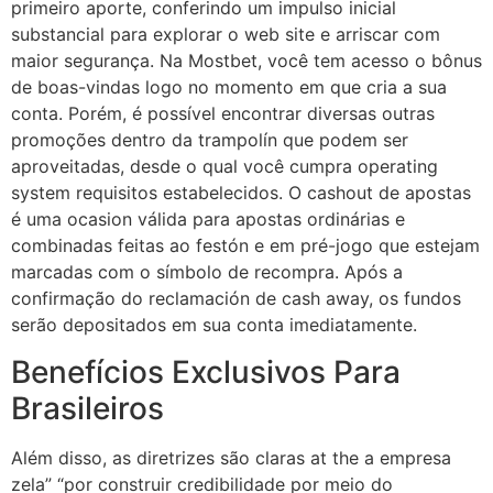
primeiro aporte, conferindo um impulso inicial
substancial para explorar o web site e arriscar com
maior segurança. Na Mostbet, você tem acesso o bônus
de boas-vindas logo no momento em que cria a sua
conta. Porém, é possível encontrar diversas outras
promoções dentro da trampolín que podem ser
aproveitadas, desde o qual você cumpra operating
system requisitos estabelecidos. O cashout de apostas
é uma ocasion válida para apostas ordinárias e
combinadas feitas ao festón e em pré-jogo que estejam
marcadas com o símbolo de recompra. Após a
confirmação do reclamación de cash away, os fundos
serão depositados em sua conta imediatamente.
Benefícios Exclusivos Para
Brasileiros
Além disso, as diretrizes são claras at the a empresa
zela” “por construir credibilidade por meio do