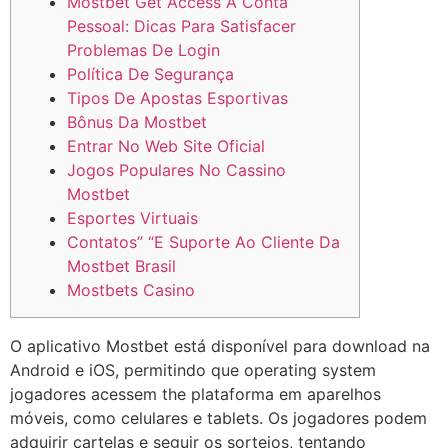
Mostbet Get Access À Conta
Pessoal: Dicas Para Satisfacer
Problemas De Login
Política De Segurança
Tipos De Apostas Esportivas
Bônus Da Mostbet
Entrar No Web Site Oficial
Jogos Populares No Cassino
Mostbet
Esportes Virtuais
Contatos” “E Suporte Ao Cliente Da
Mostbet Brasil
Mostbets Casino
O aplicativo Mostbet está disponível para download na
Android e iOS, permitindo que operating system
jogadores acessem the plataforma em aparelhos
móveis, como celulares e tablets. Os jogadores podem
adquirir cartelas e seguir os sorteios, tentando