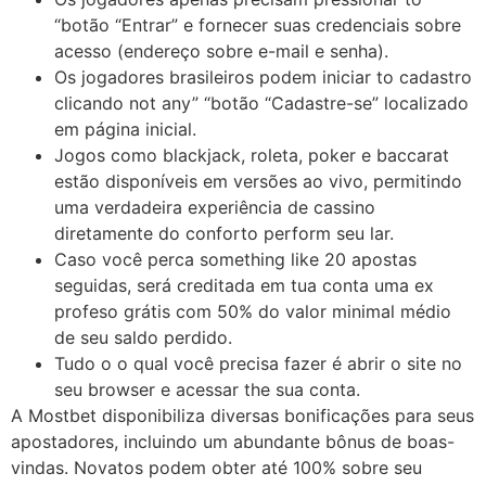
“botão “Entrar” e fornecer suas credenciais sobre
acesso (endereço sobre e-mail e senha).
Os jogadores brasileiros podem iniciar to cadastro
clicando not any” “botão “Cadastre-se” localizado
em página inicial.
Jogos como blackjack, roleta, poker e baccarat
estão disponíveis em versões ao vivo, permitindo
uma verdadeira experiência de cassino
diretamente do conforto perform seu lar.
Caso você perca something like 20 apostas
seguidas, será creditada em tua conta uma ex
profeso grátis com 50% do valor minimal médio
de seu saldo perdido.
Tudo o o qual você precisa fazer é abrir o site no
seu browser e acessar the sua conta.
A Mostbet disponibiliza diversas bonificações para seus
apostadores, incluindo um abundante bônus de boas-
vindas. Novatos podem obter até 100% sobre seu