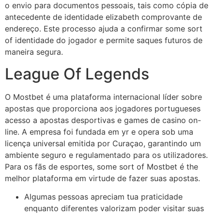
o envio para documentos pessoais, tais como cópia de
antecedente de identidade elizabeth comprovante de
endereço. Este processo ajuda a confirmar some sort
of identidade do jogador e permite saques futuros de
maneira segura.
League Of Legends
O Mostbet é uma plataforma internacional líder sobre
apostas que proporciona aos jogadores portugueses
acesso a apostas desportivas e games de casino on-
line. A empresa foi fundada em yr e opera sob uma
licença universal emitida por Curaçao, garantindo um
ambiente seguro e regulamentado para os utilizadores.
Para os fãs de esportes, some sort of Mostbet é the
melhor plataforma em virtude de fazer suas apostas.
Algumas pessoas apreciam tua praticidade
enquanto diferentes valorizam poder visitar suas