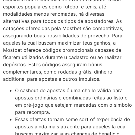
esportes populares como futebol e tênis, até
modalidades menos renomadas, há diversas
alternativas para todos os tipos de apostadores. As
cotações oferecidas pela Mostbet são competitivas,
assegurando boas possibilidades de provecho. Para
aqueles la cual buscam maximizar teus ganhos, a
Mostbet oferece códigos promocionais capazes de
ficarem utilizados durante u cadastro ou ao realizar
depósitos. Estes códigos asseguram bônus
complementares, como rodadas grátis, dinheiro
additional para apostas e outros impulsos.
O cashout de apostas é uma chollo válida para
apostas ordinárias e combinadas feitas ao listo e
em pré-jogo que estejam marcadas com o símbolo
para recompra.
Essas ofertas tornam some sort of experiência de
apostas ainda mais atraente para aqueles la cual
buscam maximizar suas chances de beneficio.