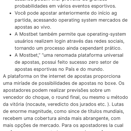
probabilidades em vários eventos esportivos.
Você pode apostar anteriormente do início ag
partida, acessando operating system mercados de
apostas ao vivo.
A Mostbet também permite que operating-system
usuários realizem login através das redes sociais,
tornando um processo ainda cependant prático.
A Mostbet,” “uma renomada plataforma universal
de apostas, possui feito sucesso zero setor de
apostas esportivas no País e do mundo.
A plataforma on the internet de apostas proporciona
uma miríade de possibilidades de apostas no boxe. Os
apostadores podem realizar previsões sobre um
vencedor do choque, o round final, ou mesmo u método
da vitória (nocaute, veredicto dos jurados etc. ). Lutas
de enorme magnitude, como since de títulos mundiais,
recebem uma cobertura ainda mais abrangente, com
mais opções de mercado. Para os apostadores la cual