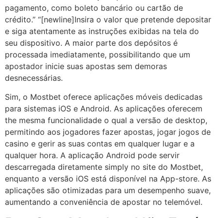
pagamento, como boleto bancário ou cartão de
crédito.” “[newline]Insira o valor que pretende depositar
e siga atentamente as instruções exibidas na tela do
seu dispositivo. A maior parte dos depósitos é
processada imediatamente, possibilitando que um
apostador inicie suas apostas sem demoras
desnecessárias.
Sim, o Mostbet oferece aplicações móveis dedicadas
para sistemas iOS e Android. As aplicações oferecem
the mesma funcionalidade o qual a versão de desktop,
permitindo aos jogadores fazer apostas, jogar jogos de
casino e gerir as suas contas em qualquer lugar e a
qualquer hora. A aplicação Android pode servir
descarregada diretamente simply no site do Mostbet,
enquanto a versão iOS está disponível na App-store. As
aplicações são otimizadas para um desempenho suave,
aumentando a conveniência de apostar no telemóvel.