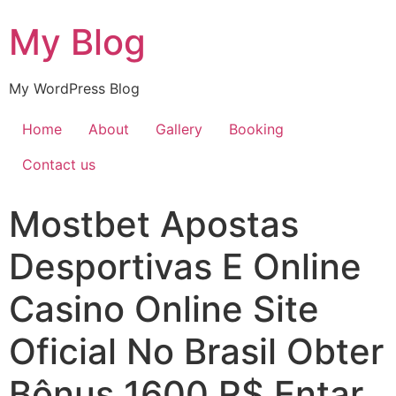
My Blog
My WordPress Blog
Home
About
Gallery
Booking
Contact us
Mostbet Apostas
Desportivas E Online
Casino Online Site
Oficial No Brasil Obter
Bônus 1600 R$ Entar