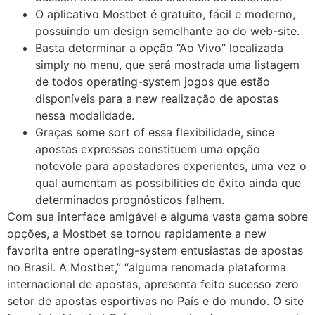
O aplicativo Mostbet é gratuito, fácil e moderno,
possuindo um design semelhante ao do web-site.
Basta determinar a opção “Ao Vivo” localizada
simply no menu, que será mostrada uma listagem
de todos operating-system jogos que estão
disponíveis para a new realização de apostas
nessa modalidade.
Graças some sort of essa flexibilidade, since
apostas expressas constituem uma opção
notevole para apostadores experientes, uma vez o
qual aumentam as possibilities de êxito ainda que
determinados prognósticos falhem.
Com sua interface amigável e alguma vasta gama sobre
opções, a Mostbet se tornou rapidamente a new
favorita entre operating-system entusiastas de apostas
no Brasil. A Mostbet,” “alguma renomada plataforma
internacional de apostas, apresenta feito sucesso zero
setor de apostas esportivas no País e do mundo. O site