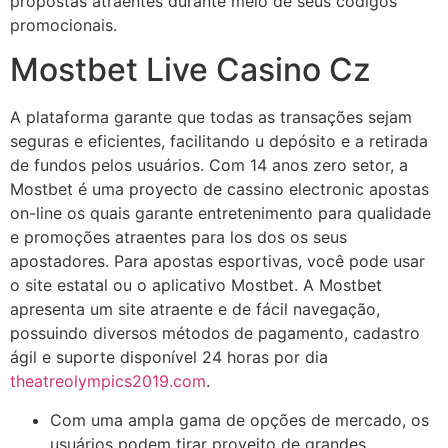
propostas atraentes durante meio de seus códigos
promocionais.
Mostbet Live Casino Cz
A plataforma garante que todas as transações sejam
seguras e eficientes, facilitando u depósito e a retirada
de fundos pelos usuários. Com 14 anos zero setor, a
Mostbet é uma proyecto de cassino electronic apostas
on-line os quais garante entretenimento para qualidade
e promoções atraentes para los dos os seus
apostadores. Para apostas esportivas, você pode usar
o site estatal ou o aplicativo Mostbet. A Mostbet
apresenta um site atraente e de fácil navegação,
possuindo diversos métodos de pagamento, cadastro
ágil e suporte disponível 24 horas por dia
theatreolympics2019.com
.
Com uma ampla gama de opções de mercado, os
usuários podem tirar proveito de grandes