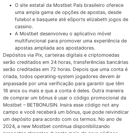
O site estatal da Mostbet País brasileiro oferece
uma ampla gama de opções de apostas, desde
futebol e basquete até eSports elizabeth jogos de
cassino.
A Mostbet desenvolveu o aplicativo móvel
multifuncional para promover uma experiência de
apostas ampliada aos apostadores.
Depósitos via Pix, carteiras digitais e criptomoedas
serão creditados em 24 horas, transferências bancárias
serão creditadas em 72 horas. Depois que uma conta é
criada, todos operating-system jogadores devem är
anpassade por uma verificação para garantir que têm
18 anos ou mais e que a conta é deles. Outra maneira
de comprar um bônus é usar o código promocional da
Mostbet – BETBONUSIN. Insira esse código not any
campo e você receberá um bônus, que pode reivindicar
um depósito para acordo com os termos. No ano de
2024, a new Mostbet continua disponibilizando