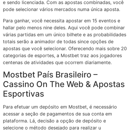
e sendo licenciada. Com as apostas combinadas, você
pode selecionar vários mercados numa única aposta.
Para ganhar, você necessita apostar em 15 eventos e
hallar pelo menos nine deles. Aqui você pode combinar
várias partidas em um único bilhete e as probabilidades
totais serão a animador de todas since opções de
apostas que você selecionar. Oferecendo mais sobre 20
categorias de esportes, a Mostbet traz aos jogadores
centenas de atividades que ocorrem diariamente.
Mostbet País Brasileiro –
Cassino On The Web & Apostas
Esportivas
Para efetuar um depósito em Mostbet, é necessário
acessar a seção de pagamentos de sua conta em
plataforma. Lá, decisão a opção de depósito e
selecione o método desejado para realizar u