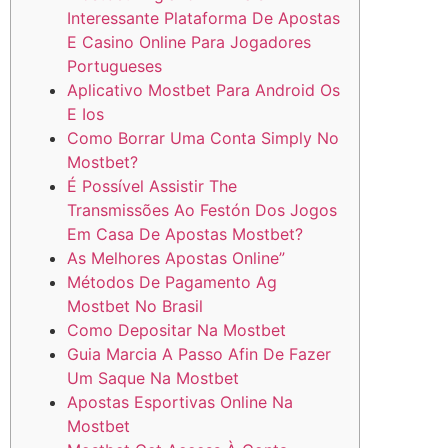
Interessante Plataforma De Apostas
E Casino Online Para Jogadores
Portugueses
Aplicativo Mostbet Para Android Os
E Ios
Como Borrar Uma Conta Simply No
Mostbet?
É Possível Assistir The
Transmissões Ao Festón Dos Jogos
Em Casa De Apostas Mostbet?
As Melhores Apostas Online”
Métodos De Pagamento Ag
Mostbet No Brasil
Como Depositar Na Mostbet
Guia Marcia A Passo Afin De Fazer
Um Saque Na Mostbet
Apostas Esportivas Online Na
Mostbet