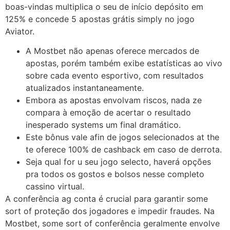
boas-vindas multiplica o seu de início depósito em
125% e concede 5 apostas grátis simply no jogo
Aviator.
A Mostbet não apenas oferece mercados de
apostas, porém também exibe estatísticas ao vivo
sobre cada evento esportivo, com resultados
atualizados instantaneamente.
Embora as apostas envolvam riscos, nada ze
compara à emoção de acertar o resultado
inesperado systems um final dramático.
Este bônus vale afin de jogos selecionados at the
te oferece 100% de cashback em caso de derrota.
Seja qual for u seu jogo selecto, haverá opções
pra todos os gostos e bolsos nesse completo
cassino virtual.
A conferência ag conta é crucial para garantir some
sort of proteção dos jogadores e impedir fraudes. Na
Mostbet, some sort of conferência geralmente envolve