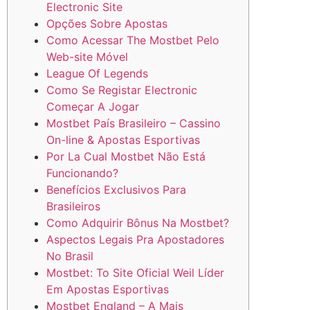
Electronic Site
Opções Sobre Apostas
Como Acessar The Mostbet Pelo
Web-site Móvel
League Of Legends
Como Se Registar Electronic
Começar A Jogar
Mostbet País Brasileiro – Cassino
On-line & Apostas Esportivas
Por La Cual Mostbet Não Está
Funcionando?
Benefícios Exclusivos Para
Brasileiros
Como Adquirir Bônus Na Mostbet?
Aspectos Legais Pra Apostadores
No Brasil
Mostbet: To Site Oficial Weil Líder
Em Apostas Esportivas
Mostbet England – A Mais