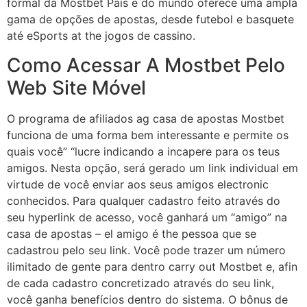
formal da Mostbet País e do mundo oferece uma ampla
gama de opções de apostas, desde futebol e basquete
até eSports at the jogos de cassino.
Como Acessar A Mostbet Pelo
Web Site Móvel
O programa de afiliados ag casa de apostas Mostbet
funciona de uma forma bem interessante e permite os
quais você” “lucre indicando a incapere para os teus
amigos. Nesta opção, será gerado um link individual em
virtude de você enviar aos seus amigos electronic
conhecidos. Para qualquer cadastro feito através do
seu hyperlink de acesso, você ganhará um “amigo” na
casa de apostas – el amigo é the pessoa que se
cadastrou pelo seu link. Você pode trazer um número
ilimitado de gente para dentro carry out Mostbet e, afin
de cada cadastro concretizado através do seu link,
você ganha benefícios dentro do sistema. O bônus de