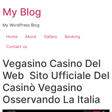
My Blog
My WordPress Blog
Home
About
Gallery
Booking
Contact us
Vegasino Casino Del
Web ️ Sito Ufficiale Del
Casinò Vegasino
Osservando La Italia