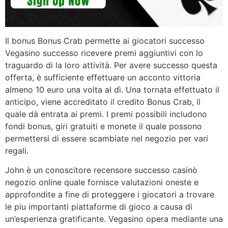
Il bonus Bonus Crab permette ai giocatori successo
Vegasino successo ricevere premi aggiuntivi con lo
traguardo di la loro attività. Per avere successo questa
offerta, è sufficiente effettuare un acconto vittoria
almeno 10 euro una volta al dì. Una tornata effettuato il
anticipo, viene accreditato il credito Bonus Crab, il
quale dà entrata ai premi. I premi possibili includono
fondi bonus, giri gratuiti e monete il quale possono
permettersi di essere scambiate nel negozio per vari
regali.
John è un conoscitore recensore successo casinò
negozio online quale fornisce valutazioni oneste e
approfondite a fine di proteggere i giocatori a trovare
le piu importanti piattaforme di gioco a causa di
un’esperienza gratificante. Vegasino opera mediante una