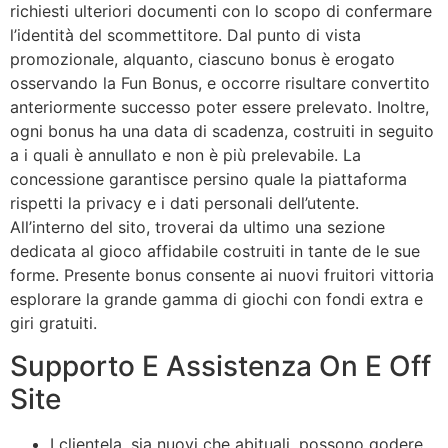
richiesti ulteriori documenti con lo scopo di confermare
l’identità del scommettitore. Dal punto di vista
promozionale, alquanto, ciascuno bonus è erogato
osservando la Fun Bonus, e occorre risultare convertito
anteriormente successo poter essere prelevato. Inoltre,
ogni bonus ha una data di scadenza, costruiti in seguito
a i quali è annullato e non è più prelevabile. La
concessione garantisce persino quale la piattaforma
rispetti la privacy e i dati personali dell’utente.
All’interno del sito, troverai da ultimo una sezione
dedicata al gioco affidabile costruiti in tante de le sue
forme. Presente bonus consente ai nuovi fruitori vittoria
esplorare la grande gamma di giochi con fondi extra e
giri gratuiti.
Supporto E Assistenza On E Off
Site
I clientela, sia nuovi che abituali, possono godere