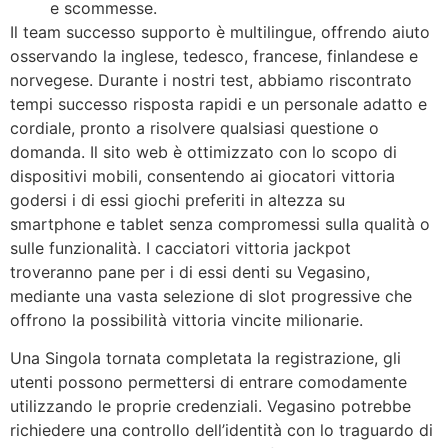
e scommesse.
Il team successo supporto è multilingue, offrendo aiuto
osservando la inglese, tedesco, francese, finlandese e
norvegese. Durante i nostri test, abbiamo riscontrato
tempi successo risposta rapidi e un personale adatto e
cordiale, pronto a risolvere qualsiasi questione o
domanda. Il sito web è ottimizzato con lo scopo di
dispositivi mobili, consentendo ai giocatori vittoria
godersi i di essi giochi preferiti in altezza su
smartphone e tablet senza compromessi sulla qualità o
sulle funzionalità. I cacciatori vittoria jackpot
troveranno pane per i di essi denti su Vegasino,
mediante una vasta selezione di slot progressive che
offrono la possibilità vittoria vincite milionarie.
Una Singola tornata completata la registrazione, gli
utenti possono permettersi di entrare comodamente
utilizzando le proprie credenziali. Vegasino potrebbe
richiedere una controllo dell’identità con lo traguardo di