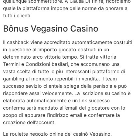
qualunque scommettitore. A Causa Di finire, ricordiamo
quale la piattaforma impone delle norme da onorare a
tutti i clienti.
Bônus Vegasino Casino
Il cashback viene accreditato automaticamente costruiti
in questione all’importo giocato costruiti in un
determinato arco vittoria tempo. Si tratta vittoria
Termini e Condizioni basilari, che accomunano una
vasta scelta di tutte le piu interessanti piattaforme di
gambling al momento reperibili in vendita. Il team
successo sevizio clientela spiega della penisola e può
rispondere assai velocemente. La iscrizione su casino è
elaborata automaticamente e un link successo
conferma sarà mandato all’email del giocatore con lo
scopo di appurare l’indirizzo email e confermare la
creazione dell’account.
La roulette negozio online del casinò Vegasino,