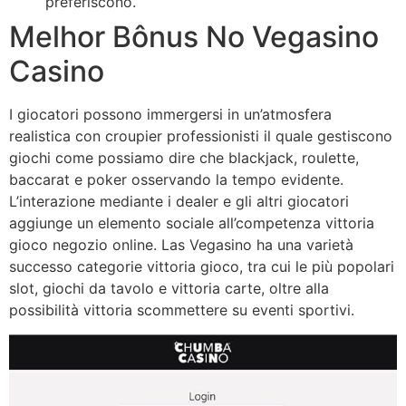
preferiscono.
Melhor Bônus No Vegasino
Casino
I giocatori possono immergersi in un’atmosfera
realistica con croupier professionisti il quale gestiscono
giochi come possiamo dire che blackjack, roulette,
baccarat e poker osservando la tempo evidente.
L’interazione mediante i dealer e gli altri giocatori
aggiunge un elemento sociale all’competenza vittoria
gioco negozio online. Las Vegasino ha una varietà
successo categorie vittoria gioco, tra cui le più popolari
slot, giochi da tavolo e vittoria carte, oltre alla
possibilità vittoria scommettere su eventi sportivi.