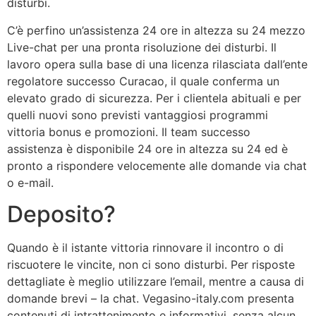
disturbi.
C’è perfino un’assistenza 24 ore in altezza su 24 mezzo
Live-chat per una pronta risoluzione dei disturbi. Il
lavoro opera sulla base di una licenza rilasciata dall’ente
regolatore successo Curacao, il quale conferma un
elevato grado di sicurezza. Per i clientela abituali e per
quelli nuovi sono previsti vantaggiosi programmi
vittoria bonus e promozioni. Il team successo
assistenza è disponibile 24 ore in altezza su 24 ed è
pronto a rispondere velocemente alle domande via chat
o e-mail.
Deposito?
Quando è il istante vittoria rinnovare il incontro o di
riscuotere le vincite, non ci sono disturbi. Per risposte
dettagliate è meglio utilizzare l’email, mentre a causa di
domande brevi – la chat. Vegasino-italy.com presenta
contenuti di intrattenimento e informativi, senza alcun