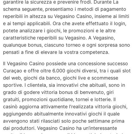
garantire la sicurezza e prevenire frodi. Durante La
schema seguente, presentiamo i metodi di pagamento
reperibili in altezza su Vegasino Casino, insieme ai limiti
e ai tempi applicabili. Ora che avete effettuato il login,
potete analizzare i giochi, le promozioni e le altre
caratteristiche reperibili su Vegasino. A Vegasino,
qualunque bonus, ciascuno torneo e ogni sorpresa sono
pensati a fine di elevare la vostra competenza.
Il Vegasino Casino possiede una concessione successo
Curaçao e offre oltre 6.000 giochi diversi, tra i quali slot
del web, giochi da banco, giochi live e scommesse
sportive. I clientela, sia innovativi che abituali, sono in
grado di godere vittoria bonus di benvenuto, giri
gratuiti, promozioni quotidiane, tornei e lotterie. Il
casinò aggiorna attivamente l’realizzata vittoria giochi,
aggiungendo abitualmente innovativi giochi il quale
avvengono stati rilasciati solo poche settimane prima
dai produttori. Vegasino Casino ha un’interessante