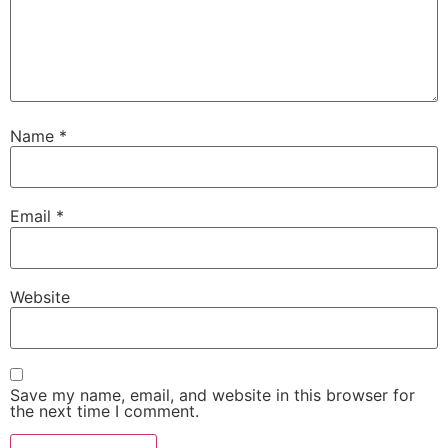
Name
*
Email
*
Website
Save my name, email, and website in this browser for
the next time I comment.