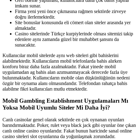
Geri ödeme yapılması, kullanıcılara daha çok bahis yapma
imkanı sunar.
Firma yeni yeni önce çıkmasına rağmen sektörde zirveye
doğru ilerlemektedir.
Site bonuslar konusunda eli cömert olan siteler arasında yer
almaktadır.
Casino sitelerinde Türkçe kurpiylerinde olması sitemizi takip
edenlere aynı zamanda güzel bir muhabbet şansını da
sunacaktır.
Kullanıcılar mobil sitelerde aynı web siteleri gibi bahislerini
alabilmektedir. Kullanıcıların mobil telefonlarda bahis alırken
konforu biraz daha fazla azalmaktadır. Fakat yinede mobil
uygulamadan ag bahis alan azımsanmayacak derecede fazla üye
bulunmaktadır. Kullanıcıların mobile olan düşkünlüğünün nedeni
özgür bir oynama alanı olmasındandır. Telefondan rahatça bahis
alabilme fikri kullanıcıları mutlu etmektedir.
Mobil Gambling Establishment Uygulamaları Mı
Yoksa Mobil Uyumlu Siteler Mi Daha İyi?
Canlı casinolar genel olarak sektörde en çok oynanan oyunları
barındırmaktadır. Poker, rulet veya black jack gibi oyunlar öne çıkan
canlı online casino oyunlarıdır. Fakat bunun haricinde sanal online
casino siteleri slot oyunlarına da yoğunlaşmak zorundadır.