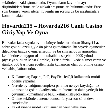
sektörden uzaklaştırmaktadır. Oyuncuların kayıt olmayı
düşündükleri firmalar ile alakalı araştırmaları bulunmaktadır. Free
spin bonusu veren siteler güvenilir mi sorusu da bu araştırmalara
konu olmaktadır.
Hovarda215 – Hovarda216 Canlı Casino
Giriş Yap Ve Oyna
Bu kadar fazla sayıda oyunu bünyesinde barındıran Shangri La,
sobre çok bu özelliğiyle ön plana çıkmaktadır. Bu sayede oyuncular
diledikleri tarzda oyuna erişebilir ve bu sınırsız oyun arasından
kendilerine en uygun olanını rahatlıkla seçebilir. 2009 yılında
piyasaya sürülen Most Gamble, 90’dan fazla ülkede hizmet veren ve
günlük 800 trash can adetten fazla kullanıcısı olan bir online casino
ve bahis platformudur.
Kullanıcılar, Papara, PeP, PayFix, JetQR kullanarak mobil
ödeme yaparlar.
Nerede oynadığınız empieza paranızı nereye koyduğunuz
konusunda çok dikkatliyseniz, muhtemelen daha yerleşik bir
çevrimiçi kumarhaneye bağlı kalmak isteyeceksiniz.
Online sektörde deneme bonusu furyası son sürat devam
etmektedir.
Fakat yinede mobil uygulamadan weil bahis alan