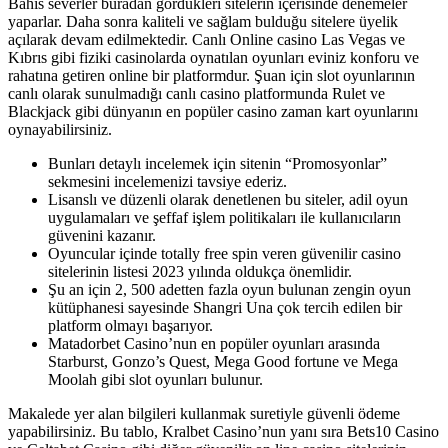
Bahis severler buradan gördükleri sitelerin içerisinde denemeler
yaparlar. Daha sonra kaliteli ve sağlam bulduğu sitelere üyelik
açılarak devam edilmektedir. Canlı Online casino Las Vegas ve
Kıbrıs gibi fiziki casinolarda oynatılan oyunları eviniz konforu ve
rahatına getiren online bir platformdur. Şuan için slot oyunlarının
canlı olarak sunulmadığı canlı casino platformunda Rulet ve
Blackjack gibi dünyanın en popüler casino zaman kart oyunlarını
oynayabilirsiniz.
Bunları detaylı incelemek için sitenin “Promosyonlar”
sekmesini incelemenizi tavsiye ederiz.
Lisanslı ve düzenli olarak denetlenen bu siteler, adil oyun
uygulamaları ve şeffaf işlem politikaları ile kullanıcıların
güvenini kazanır.
Oyuncular içinde totally free spin veren güvenilir casino
sitelerinin listesi 2023 yılında oldukça önemlidir.
Şu an için 2, 500 adetten fazla oyun bulunan zengin oyun
kütüphanesi sayesinde Shangri Una çok tercih edilen bir
platform olmayı başarıyor.
Matadorbet Casino’nun en popüler oyunları arasında
Starburst, Gonzo’s Quest, Mega Good fortune ve Mega
Moolah gibi slot oyunları bulunur.
Makalede yer alan bilgileri kullanmak suretiyle güvenli ödeme
yapabilirsiniz. Bu tablo, Kralbet Casino’nun yanı sıra Bets10 Casino