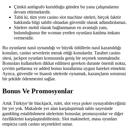
Çünkü autógrafo kurulduğu günden bu yana çalışmalarını
devam ettirmektedir.
Tabii ki, tüm yeni casino slot machine siteleri, birçok faktör
hakkında bilgi sahibi olmadan güvenilir olarak adlandırılamaz.
Sitelere mobil olarak bağlanmanın en avantajlı yanı,
bulunduğunuz the woman yerden oyunlara katılma imkanı
vermesidir.
Bu oyunların nasıl oynandığı ve büyük ödüllerin nasıl kazanıldığı
konuları, casino severlerin merak ettiği konulardır. Tarabet casino
sitesi, jackpot oyunları konusunda geniş bir seçenek sunmaktadır.
Bonusları kullanırken dikkat edilmesi gereken durante önemli nokta,
çevrim şartlarına ve added bonus kurallarına uygun hareket etmektir.
Ayrıca, güvenilir ve lisanslı sitelerde oynamak, kazançların sorunsuz
bir şekilde ödenmesini sağlar.
Bonus Ve Promosyonlar
Artık Türkiye’de blackjack, rulet, slot veya poker oynayabileceğiniz
bir yer yok. Makalede yer alan karşılaştırmalı tablo sayesinde
gambling establishment sitelerinin bonuslar, promosyonlar ve diğer
özelliklerini karşılaştırabilirsiniz. Slot makineleri, masa oyunları
empieza canlı casino seçenekleri sunar.