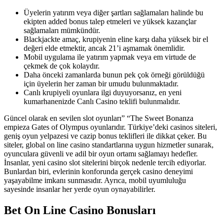
Üyelerin yatırım veya diğer şartları sağlamaları halinde bu
ekipten added bonus talep etmeleri ve yüksek kazançlar
sağlamaları mümkündür.
Blackjackte amaç, krupiyenin eline karşı daha yüksek bir el
değeri elde etmektir, ancak 21’i aşmamak önemlidir.
Mobil uygulama ile yatırım yapmak veya em virtude de
çekmek de çok kolaydır.
Daha önceki zamanlarda bunun pek çok örneği görüldüğü
için üyelerin her zaman bir umudu bulunmaktadır.
Canlı krupiyeli oyunlara ilgi duyuyorsanız, en yeni
kumarhanenizde Canlı Casino teklifi bulunmalıdır.
Güncel olarak en sevilen slot oyunları” “The Sweet Bonanza
empieza Gates of Olympus oyunlarıdır. Türkiye’deki casinos siteleri,
geniş oyun yelpazesi ve cazip bonus teklifleri ile dikkat çeker. Bu
siteler, global on line casino standartlarına uygun hizmetler sunarak,
oyunculara güvenli ve adil bir oyun ortamı sağlamayı hedefler.
İnsanlar, yeni casino slot sitelerini birçok nedenle tercih ediyorlar.
Bunlardan biri, evlerinin konforunda gerçek casino deneyimi
yaşayabilme imkanı sunmasıdır. Ayrıca, mobil uyumluluğu
sayesinde insanlar her yerde oyun oynayabilirler.
Bet On Line Casino Bonusları