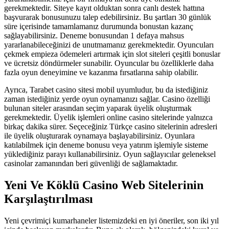
gerekmektedir. Siteye kayıt olduktan sonra canlı destek hattına
başvurarak bonusunuzu talep edebilirsiniz. Bu şartları 30 günlük
süre içerisinde tamamlamanız durumunda bonustan kazanç
sağlayabilirsiniz. Deneme bonusundan 1 defaya mahsus
yararlanabileceğinizi de unutmamanız gerekmektedir. Oyuncuları
çekmek empieza ödemeleri artırmak için slot siteleri çeşitli bonuslar
ve ücretsiz döndürmeler sunabilir. Oyuncular bu özelliklerle daha
fazla oyun deneyimine ve kazanma fırsatlarına sahip olabilir.
Ayrıca, Tarabet casino sitesi mobil uyumludur, bu da istediğiniz
zaman istediğiniz yerde oyun oynamanızı sağlar. Casino özelliği
bulunan siteler arasından seçim yaparak üyelik oluşturmak
gerekmektedir. Üyelik işlemleri online casino sitelerinde yalnızca
birkaç dakika sürer. Seçeceğiniz Türkçe casino sitelerinin adresleri
ile üyelik oluşturarak oynamaya başlayabilirsiniz. Oyunlara
katılabilmek için deneme bonusu veya yatırım işlemiyle sisteme
yüklediğiniz parayı kullanabilirsiniz. Oyun sağlayıcılar geleneksel
casinolar zamanından beri güvenliği de sağlamaktadır.
Yeni Ve Köklü Casino Web Sitelerinin
Karşılaştırılması
Yeni çevrimiçi kumarhaneler listemizdeki en iyi öneriler, son iki yıl