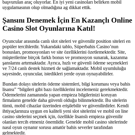
başvurulan araç oluyorlar. En iyi yeni casinoları belirken mobil
uygulamasının olup olmadığına ag dikkat ettik.
Şansını Denemek İçin En Kazançlı Online
Casino Slot Oyunlarına Katıl!
Oyuncular arasında canlı slot siteleri ve güvenilir position siteleri en
popüler tercihlerdir. Yukarıdaki tablo, Süperbahis Casino’nun
bonusları, promosyonları ve site özelliklerini özetlemektedir. Site,
müşterilerine birçok farklı bonus ve promosyon sunarak, kazanma
şanslarını artırmaktadır. Ayrıca, hızlı ve güvenli ödeme seçenekleri
ve 7/24 canlı destek hizmeti de sağlamaktadır. Mobil uyumluluğu
sayesinde, oyuncular, istedikleri yerde oyun oynayabilirler.
Bundan dolayı sitelerin ödeme sistemleri, bilgi koruması veya bahis
lisansı” “bilgileri gibi bazı özelliklerini incelemeniz gerekmektedir.
Ödemelerini zamanında yapan empieza bilgilerinizi koruyan
firmaların genelde daha güvenli olduğu bilinmektedir. Bu sitelerin
tümü, mobil cihazlar üzerinden erişilebilir ve güvenilirdirler. Kendi
ihtiyaçlarınıza uygun en kaliteli yeni slot sitelerini ve mobil on line
casino sitelerini seçmek için, özellikle lisanslı empieza güvenilir
olanları tercih etmeniz önemlidir. Genelde mobil casino sitelerinde
nasıl oyun oynanır sorusu amatör bahis severler tarafından
gelmektedir.