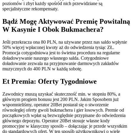
poziomów i zbyt każdy spośród nich przewidziane są
specjalistyczne rekompensaty.
Bądź Mogę Aktywować Premię Powitalną
W Kasynie I Obok Bukmachera?
Jeśli przekracza ona 80 PLN, na używane przez nas saldo wpłynie
50% więcej wpłaconej kwoty aż do odwiedzenia tysiąc ZŁ.
Promocja cotygodniowa jest to świetna procedura na regularne
doładowywanie naszego własnego salda. Cotygodniowe
doładowanie zezwala na przyjmowanie darmowych zakładów
muzycznych do 400 PLN w każdą sobotę.
Et Premia: Oferty Tygodniowe
Zawodnicy muszą uzyskać skuteczność min. w stopniu 80%, a
głównym progiem bonusu jest 200 PLN. Jakim Sposobem już
wspomnieliśmy, operator 20Bet postarał się o stworzenie
równoległej oferty gwoli bukmachera i gier losowych. Premie od
początkowych wpłat są bezwzględnie przypisane do odwiedzenia
głównego depozytu. Operator 20Bet stosuje własne kody
promocyjne w klasyczny sposób – dołączając je przede wszystkim
do standardowych ofert. W ten sposób użytkownikowi o wiele