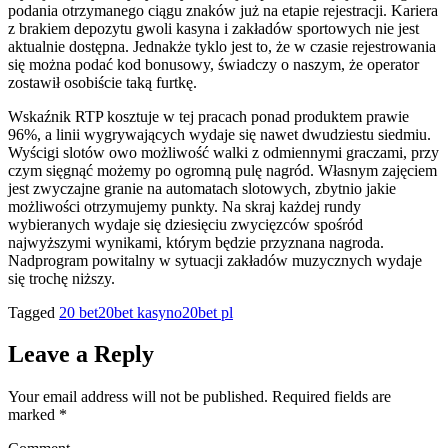
podania otrzymanego ciągu znaków już na etapie rejestracji. Kariera
z brakiem depozytu gwoli kasyna i zakładów sportowych nie jest
aktualnie dostępna. Jednakże tyklo jest to, że w czasie rejestrowania
się można podać kod bonusowy, świadczy o naszym, że operator
zostawił osobiście taką furtkę.
Wskaźnik RTP kosztuje w tej pracach ponad produktem prawie
96%, a linii wygrywających wydaje się nawet dwudziestu siedmiu.
Wyścigi slotów owo możliwość walki z odmiennymi graczami, przy
czym sięgnąć możemy po ogromną pulę nagród. Własnym zajęciem
jest zwyczajne granie na automatach slotowych, zbytnio jakie
możliwości otrzymujemy punkty. Na skraj każdej rundy
wybieranych wydaje się dziesięciu zwycięzców spośród
najwyższymi wynikami, którym będzie przyznana nagroda.
Nadprogram powitalny w sytuacji zakładów muzycznych wydaje
się trochę niższy.
Tagged
20 bet
20bet kasyno
20bet pl
Leave a Reply
Your email address will not be published.
Required fields are
marked
*