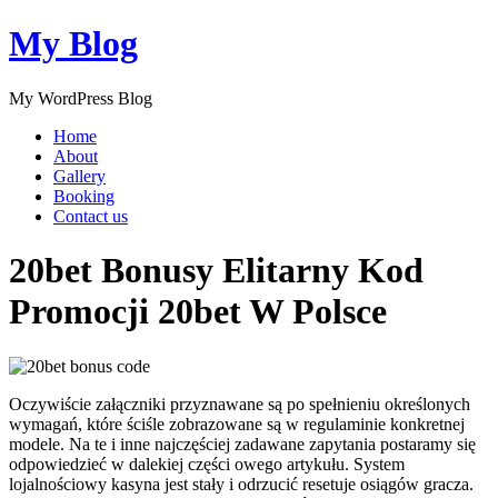
My Blog
My WordPress Blog
Home
About
Gallery
Booking
Contact us
20bet Bonusy Elitarny Kod
Promocji 20bet W Polsce
Oczywiście załączniki przyznawane są po spełnieniu określonych
wymagań, które ściśle zobrazowane są w regulaminie konkretnej
modele. Na te i inne najczęściej zadawane zapytania postaramy się
odpowiedzieć w dalekiej części owego artykułu. System
lojalnościowy kasyna jest stały i odrzucić resetuje osiągów gracza.