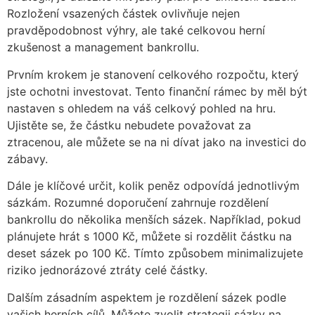
Rozložení vsazených částek ovlivňuje nejen
pravděpodobnost výhry, ale také celkovou herní
zkušenost a management bankrollu.
Prvním krokem je stanovení celkového rozpočtu, který
jste ochotni investovat. Tento finanční rámec by měl být
nastaven s ohledem na váš celkový pohled na hru.
Ujistěte se, že částku nebudete považovat za
ztracenou, ale můžete se na ni dívat jako na investici do
zábavy.
Dále je klíčové určit, kolik peněz odpovídá jednotlivým
sázkám. Rozumné doporučení zahrnuje rozdělení
bankrollu do několika menších sázek. Například, pokud
plánujete hrát s 1000 Kč, můžete si rozdělit částku na
deset sázek po 100 Kč. Tímto způsobem minimalizujete
riziko jednorázové ztráty celé částky.
Dalším zásadním aspektem je rozdělení sázek podle
vašich herních cílů. Můžete zvolit strategii sázky na