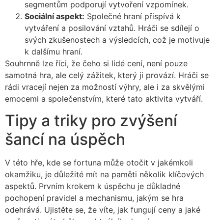
segmentům podporují vytvoření vzpomínek.
Sociální aspekt:
Společné hraní přispívá k
vytváření a posilování vztahů. Hráči se sdílejí o
svých zkušenostech a výsledcích, což je motivuje
k dalšímu hraní.
Souhrnně lze říci, že čeho si lidé cení, není pouze
samotná hra, ale celý zážitek, který ji provází. Hráči se
rádi vracejí nejen za možností výhry, ale i za skvělými
emocemi a společenstvím, které tato aktivita vytváří.
Tipy a triky pro zvýšení
šancí na úspěch
V této hře, kde se fortuna může otočit v jakémkoli
okamžiku, je důležité mít na paměti několik klíčových
aspektů. Prvním krokem k úspěchu je důkladné
pochopení pravidel a mechanismu, jakým se hra
odehrává. Ujistěte se, že víte, jak fungují ceny a jaké