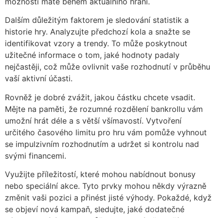
možnosti máte během aktuálního hraní.
Dalším důležitým faktorem je sledování statistik a
historie hry. Analyzujte předchozí kola a snažte se
identifikovat vzory a trendy. To může poskytnout
užitečné informace o tom, jaké hodnoty padaly
nejčastěji, což může ovlivnit vaše rozhodnutí v průběhu
vaší aktivní účasti.
Rovněž je dobré zvážit, jakou částku chcete vsadit.
Mějte na paměti, že rozumné rozdělení bankrollu vám
umožní hrát déle a s větší všímavostí. Vytvoření
určitého časového limitu pro hru vám pomůže vyhnout
se impulzivním rozhodnutím a udržet si kontrolu nad
svými financemi.
Využijte příležitostí, které mohou nabídnout bonusy
nebo speciální akce. Tyto prvky mohou někdy výrazně
změnit vaši pozici a přinést jisté výhody. Pokaždé, když
se objeví nová kampaň, sledujte, jaké dodatečné