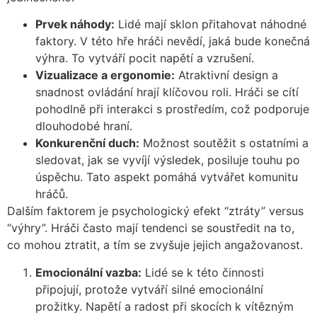
Prvek náhody:
Lidé mají sklon přitahovat náhodné
faktory. V této hře hráči nevědí, jaká bude konečná
výhra. To vytváří pocit napětí a vzrušení.
Vizualizace a ergonomie:
Atraktivní design a
snadnost ovládání hrají klíčovou roli. Hráči se cítí
pohodlně při interakci s prostředím, což podporuje
dlouhodobé hraní.
Konkurenční duch:
Možnost soutěžit s ostatními a
sledovat, jak se vyvíjí výsledek, posiluje touhu po
úspěchu. Tato aspekt pomáhá vytvářet komunitu
hráčů.
Dalším faktorem je psychologický efekt “ztráty” versus
“výhry”. Hráči často mají tendenci se soustředit na to,
co mohou ztratit, a tím se zvyšuje jejich angažovanost.
Emocionální vazba:
Lidé se k této činnosti
připojují, protože vytváří silné emocionální
prožitky. Napětí a radost při skocích k vítězným