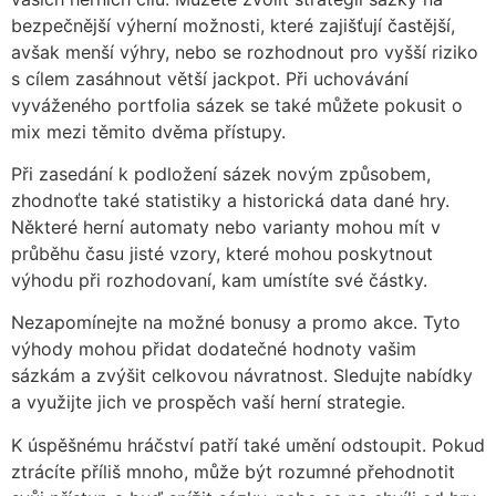
bezpečnější výherní možnosti, které zajišťují častější,
avšak menší výhry, nebo se rozhodnout pro vyšší riziko
s cílem zasáhnout větší jackpot. Při uchovávání
vyváženého portfolia sázek se také můžete pokusit o
mix mezi těmito dvěma přístupy.
Při zasedání k podložení sázek novým způsobem,
zhodnoťte také statistiky a historická data dané hry.
Některé herní automaty nebo varianty mohou mít v
průběhu času jisté vzory, které mohou poskytnout
výhodu při rozhodovaní, kam umístíte své částky.
Nezapomínejte na možné bonusy a promo akce. Tyto
výhody mohou přidat dodatečné hodnoty vašim
sázkám a zvýšit celkovou návratnost. Sledujte nabídky
a využijte jich ve prospěch vaší herní strategie.
K úspěšnému hráčství patří také umění odstoupit. Pokud
ztrácíte příliš mnoho, může být rozumné přehodnotit