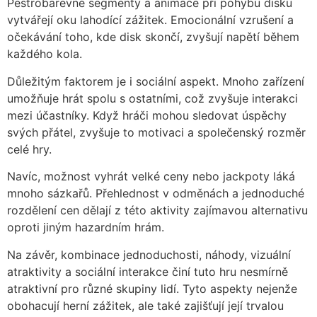
Pestrobarevné segmenty a animace při pohybu disku
vytvářejí oku lahodící zážitek. Emocionální vzrušení a
očekávání toho, kde disk skončí, zvyšují napětí během
každého kola.
Důležitým faktorem je i sociální aspekt. Mnoho zařízení
umožňuje hrát spolu s ostatními, což zvyšuje interakci
mezi účastníky. Když hráči mohou sledovat úspěchy
svých přátel, zvyšuje to motivaci a společenský rozměr
celé hry.
Navíc, možnost vyhrát velké ceny nebo jackpoty láká
mnoho sázkařů. Přehlednost v odměnách a jednoduché
rozdělení cen dělají z této aktivity zajímavou alternativu
oproti jiným hazardním hrám.
Na závěr, kombinace jednoduchosti, náhody, vizuální
atraktivity a sociální interakce činí tuto hru nesmírně
atraktivní pro různé skupiny lidí. Tyto aspekty nejenže
obohacují herní zážitek, ale také zajišťují její trvalou