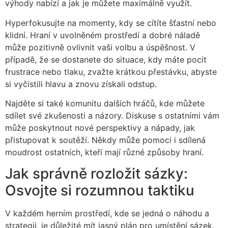
výhody nabízí a jak je můžete maximálně využít.
Hyperfokusujte na momenty, kdy se cítíte šťastní nebo
klidní. Hraní v uvolněném prostředí a dobré náladě
může pozitivně ovlivnit vaši volbu a úspěšnost. V
případě, že se dostanete do situace, kdy máte pocit
frustrace nebo tlaku, zvažte krátkou přestávku, abyste
si vyčistili hlavu a znovu získali odstup.
Najděte si také komunitu dalších hráčů, kde můžete
sdílet své zkušenosti a názory. Diskuse s ostatními vám
může poskytnout nové perspektivy a nápady, jak
přistupovat k soutěží. Někdy může pomoci i sdílená
moudrost ostatních, kteří mají různé způsoby hraní.
Jak správně rozložit sázky:
Osvojte si rozumnou taktiku
V každém herním prostředí, kde se jedná o náhodu a
strategii, je důležité mít jasný plán pro umístění sázek.