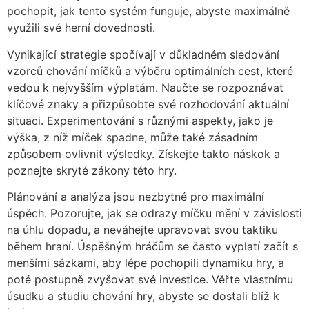
pochopit, jak tento systém funguje, abyste maximálně
využili své herní dovednosti.
Vynikající strategie spočívají v důkladném sledování
vzorců chování míčků a výběru optimálních cest, které
vedou k nejvyšším výplatám. Naučte se rozpoznávat
klíčové znaky a přizpůsobte své rozhodování aktuální
situaci. Experimentování s různými aspekty, jako je
výška, z níž míček spadne, může také zásadním
způsobem ovlivnit výsledky. Získejte takto náskok a
poznejte skryté zákony této hry.
Plánování a analýza jsou nezbytné pro maximální
úspěch. Pozorujte, jak se odrazy míčku mění v závislosti
na úhlu dopadu, a neváhejte upravovat svou taktiku
během hraní. Úspěšným hráčům se často vyplatí začít s
menšími sázkami, aby lépe pochopili dynamiku hry, a
poté postupně zvyšovat své investice. Věřte vlastnímu
úsudku a studiu chování hry, abyste se dostali blíž k